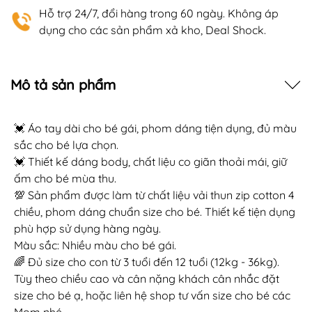
Hỗ trợ 24/7, đổi hàng trong 60 ngày. Không áp
dụng cho các sản phẩm xả kho, Deal Shock.
Mô tả sản phẩm
💓 Áo tay dài cho bé gái, phom dáng tiện dụng, đủ màu
sắc cho bé lựa chọn.
💓 Thiết kế dáng body, chất liệu co giãn thoải mái, giữ
ấm cho bé mùa thu.
💯 Sản phẩm được làm từ chất liệu vải thun zip cotton 4
chiều, phom dáng chuẩn size cho bé. Thiết kế tiện dụng
phù hợp sử dụng hàng ngày.
Màu sắc: Nhiều màu cho bé gái.
🌈 Đủ size cho con từ 3 tuổi đến 12 tuổi (12kg - 36kg).
Tùy theo chiều cao và cân nặng khách cân nhắc đặt
size cho bé ạ, hoặc liên hệ shop tư vấn size cho bé các