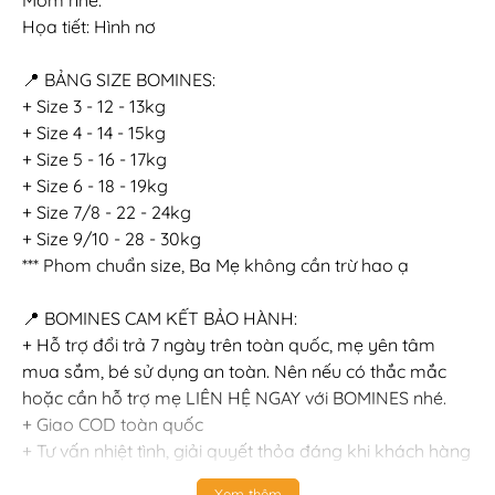
Mom nhé.
Họa tiết: Hình nơ
📍 BẢNG SIZE BOMINES:
+ Size 3 - 12 - 13kg
+ Size 4 - 14 - 15kg
+ Size 5 - 16 - 17kg
+ Size 6 - 18 - 19kg
+ Size 7/8 - 22 - 24kg
+ Size 9/10 - 28 - 30kg
*** Phom chuẩn size, Ba Mẹ không cần trừ hao ạ
📍 BOMINES CAM KẾT BẢO HÀNH:
+ Hỗ trợ đổi trả 7 ngày trên toàn quốc, mẹ yên tâm
mua sắm, bé sử dụng an toàn. Nên nếu có thắc mắc
hoặc cần hỗ trợ mẹ LIÊN HỆ NGAY với BOMINES nhé.
+ Giao COD toàn quốc
+ Tư vấn nhiệt tình, giải quyết thỏa đáng khi khách hàng
gặp vấn đề về sản phẩm.
Xem thêm