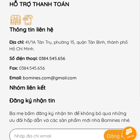
HỖ TRỢ THANH TOÁN
Thông tin liên hệ
Địa chỉ:
41/1A Tân Trụ, phường 15, quận Tân Bình, thành phố
Hồ Chí Minh.
Số điện thoại:
0384.545.656
Fax:
0384.545.656
Email:
bomines.com@gmail.com
Nhóm liên kết
Đăng ký nhận tin
Ba mẹ bấm đăng ký nhận tin để không bỏ qua những
ưu đãi hấp dẫn và các sản phẩm mới nhà Bomines nhé.
Đăng ký