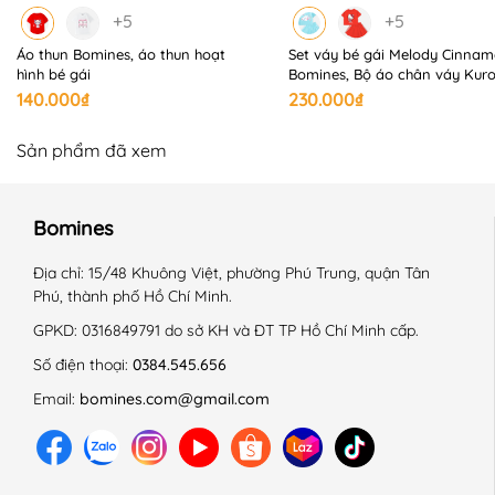
+ Sấy thùng chế độ nhẹ nhàng.
+5
+5
+ Là ở nhiệt độ trung bình 150 độ C.
Áo thun Bomines, áo thun hoạt
Set váy bé gái Melody Cinnam
+ Giặt với sản phẩm cùng màu.
hình bé gái
Bomines, Bộ áo chân váy Kur
+ Không là lên chi tiết trang trí.
140.000₫
230.000₫
------------------------------------------------------------
#Bomines #aotreem #aochobegai #aotaydai #begai
Sản phẩm đã xem
#betrai #quanaotreem #thoitrangtreem #dobobegai
#dobochobegai #donguchobegai #dobotreem
Bomines
#dongutreem #aongutreem #aocolobegai #aogiunhiet
#aocolo
Địa chỉ:
15/48 Khuông Việt, phường Phú Trung, quận Tân
Phú, thành phố Hồ Chí Minh.
GPKD:
0316849791 do sở KH và ĐT TP Hồ Chí Minh cấp.
Số điện thoại:
0384.545.656
Email:
bomines.com@gmail.com