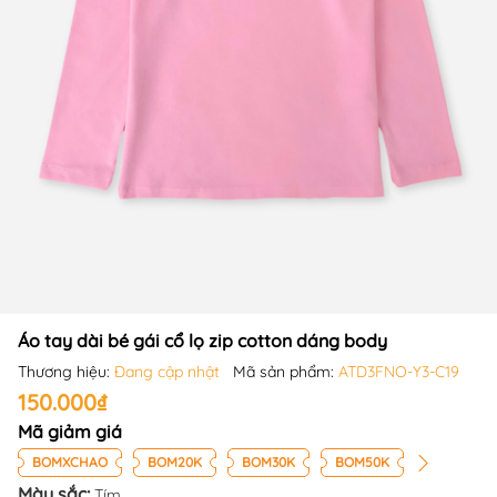
Áo tay dài bé gái cổ lọ zip cotton dáng body
Thương hiệu:
Đang cập nhật
Mã sản phẩm:
ATD3FNO-Y3-C19
150.000₫
Mã giảm giá
BOMXCHAO
BOM20K
BOM30K
BOM50K
Màu sắc:
Tím