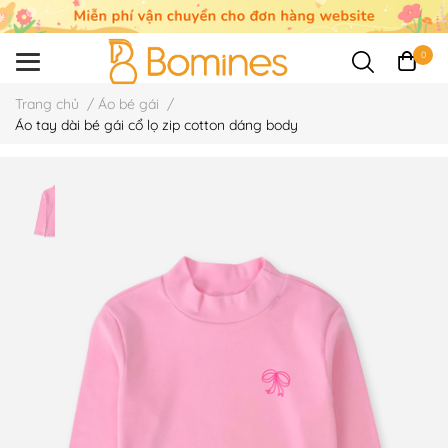
0
Trang chủ
/
Áo bé gái
/
Áo tay dài bé gái cổ lọ zip cotton dáng body