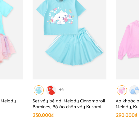
+5
y Melody
Set váy bé gái Melody Cinnamoroll
Áo khoác 
Bomines, Bộ áo chân váy Kuromi
Melody, Ku
230.000₫
290.000₫