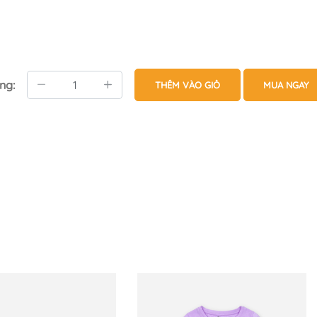
ng:
THÊM VÀO GIỎ
MUA NGAY
obegai #donguchobegai #dobotreem #dongutreem