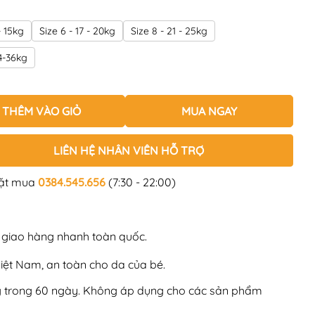
- 15kg
Size 6 - 17 - 20kg
Size 8 - 21 - 25kg
34-36kg
THÊM VÀO GIỎ
MUA NGAY
LIÊN HỆ NHÂN VIÊN HỖ TRỢ
đặt mua
0384.545.656
(7:30 - 22:00)
, giao hàng nhanh toàn quốc.
Việt Nam, an toàn cho da của bé.
ng trong 60 ngày. Không áp dụng cho các sản phẩm