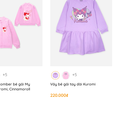
+5
+5
bomber bé gái My
Váy bé gái tay dài Kuromi
romi, Cinnamoroll
220.000₫