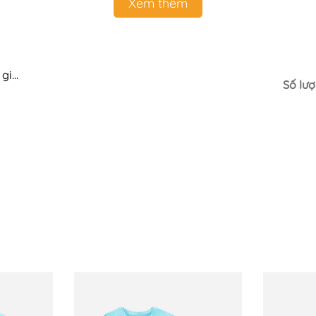
Xem thêm
 giữ
Số lượ
trai #quanaotreem #thoitrangtreem #dobobegai #doboch
p #Capybara #Labubu #Kuromi #MyMelody