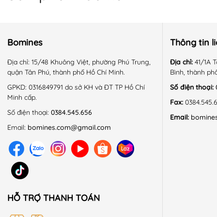
Bomines
Thông tin l
Địa chỉ:
15/48 Khuông Việt, phường Phú Trung,
Địa chỉ:
41/1A T
quận Tân Phú, thành phố Hồ Chí Minh.
Bình, thành ph
GPKD:
0316849791 do sở KH và ĐT TP Hồ Chí
Số điện thoại:
Minh cấp.
Fax:
0384.545.
Số điện thoại:
0384.545.656
Email:
bomine
Email:
bomines.com@gmail.com
HỖ TRỢ THANH TOÁN