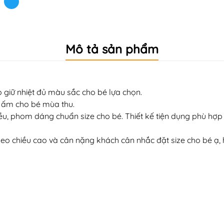
Mô tả sản phẩm
o giữ nhiệt đủ màu sắc cho bé lựa chọn.
ữ ấm cho bé mùa thu.
hiều, phom dáng chuẩn size cho bé. Thiết kế tiện dụng phù hợ
y theo chiều cao và cân nặng khách cân nhắc đặt size cho bé ạ