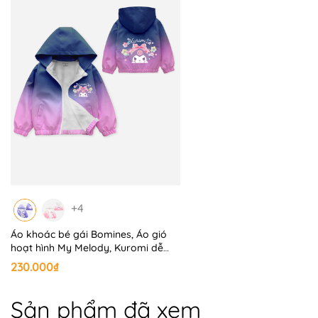
+4
Áo khoác bé gái Bomines, Áo gió
hoạt hình My Melody, Kuromi dễ
thương
230.000₫
Sản phẩm đã xem