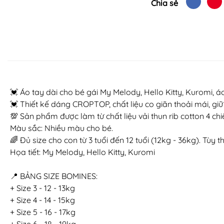
Chia sẻ
💓 Áo tay dài cho bé gái My Melody, Hello Kitty, Kuromi, á
💓 Thiết kế dáng CROPTOP, chất liệu co giãn thoải mái, gi
💯 Sản phẩm được làm từ chất liệu vải thun rib cotton 4 c
Màu sắc: Nhiều màu cho bé.
🌈 Đủ size cho con từ 3 tuổi đến 12 tuổi (12kg - 36kg). Tù
Họa tiết: My Melody, Hello Kitty, Kuromi
📍 BẢNG SIZE BOMINES:
+ Size 3 - 12 - 13kg
+ Size 4 - 14 - 15kg
+ Size 5 - 16 - 17kg
+ Size 6 - 18 - 19kg