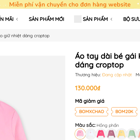
N MÃI
SẢN PHẨM MỚI
SẢN PHẨM
BỘ SƯU
o giữ nhiệt dáng croptop
Áo tay dài bé gái
dáng croptop
Thương hiệu:
Đang cập nhật
M
130.000₫
Mã giảm giá
BOMXCHAO
BOM20K
Màu sắc:
Hồng phấn