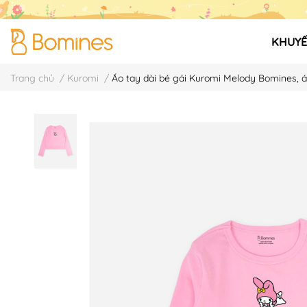
KHUYẾ
Trang chủ
/
Kuromi
/
Áo tay dài bé gái Kuromi Melody Bomines, á