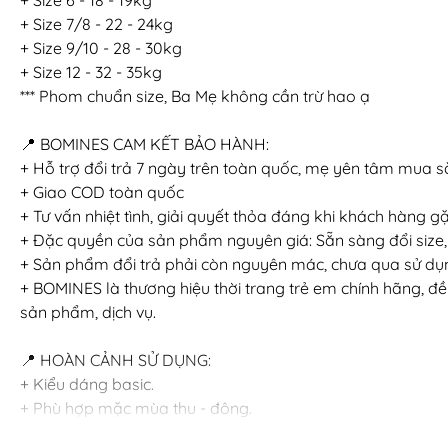
+ Size 7/8 - 22 - 24kg
+ Size 9/10 - 28 - 30kg
+ Size 12 - 32 - 35kg
*** Phom chuẩn size, Ba Mẹ không cần trừ hao ạ
📍 BOMINES CAM KẾT BẢO HÀNH:
+ Hỗ trợ đổi trả 7 ngày trên toàn quốc, mẹ yên tâm mua 
+ Giao COD toàn quốc
+ Tư vấn nhiệt tình, giải quyết thỏa đáng khi khách hàng 
+ Đặc quyền của sản phẩm nguyên giá: Sẵn sàng đổi size,
+ Sản phẩm đổi trả phải còn nguyên mác, chưa qua sử dụng
+ BOMINES là thương hiệu thời trang trẻ em chính hãng, đ
sản phẩm, dịch vụ.
📍 HOÀN CẢNH SỬ DỤNG:
+ Kiểu dáng basic.
+ Phù hợp mặc mùa thu - đông.