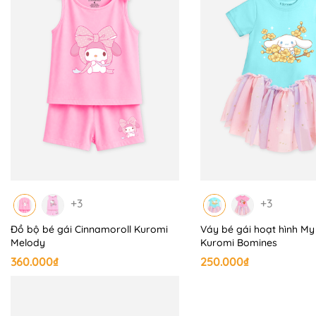
+3
+3
Đồ bộ bé gái Cinnamoroll Kuromi
Váy bé gái hoạt hình M
Melody
Kuromi Bomines
360.000₫
250.000₫