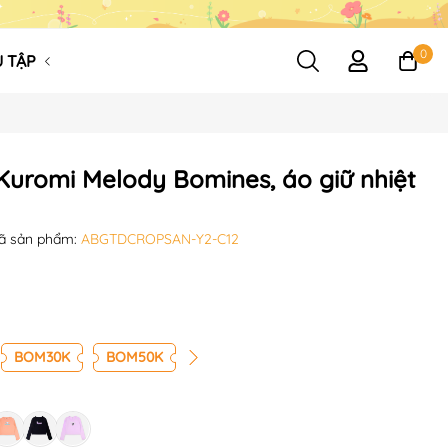
0
 TẬP
 Kuromi Melody Bomines, áo giữ nhiệt
ã sản phẩm:
ABGTDCROPSAN-Y2-C12
BOM30K
BOM50K