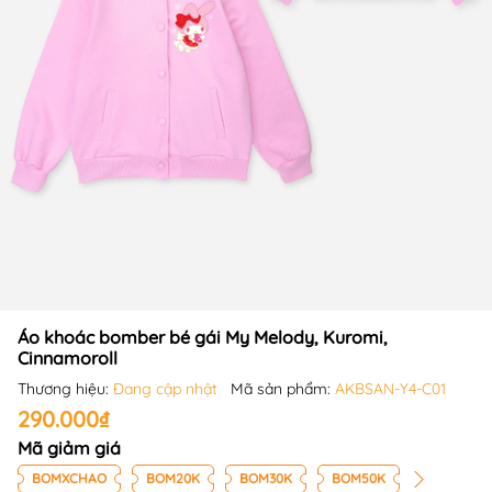
Áo khoác bomber bé gái My Melody, Kuromi,
Cinnamoroll
Thương hiệu:
Đang cập nhật
Mã sản phẩm:
AKBSAN-Y4-C01
290.000₫
Mã giảm giá
BOMXCHAO
BOM20K
BOM30K
BOM50K