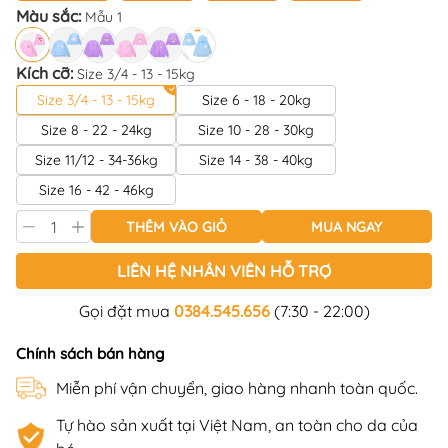
Màu sắc:
Mẫu 1
Kích cỡ:
Size 3/4 - 13 - 15kg
Size 3/4 - 13 - 15kg
Size 6 - 18 - 20kg
Size 8 - 22 - 24kg
Size 10 - 28 - 30kg
Size 11/12 - 34-36kg
Size 14 - 38 - 40kg
Size 16 - 42 - 46kg
THÊM VÀO GIỎ
MUA NGAY
LIÊN HỆ NHÂN VIÊN HỖ TRỢ
Gọi đặt mua
0384.545.656
(7:30 - 22:00)
Chính sách bán hàng
Miễn phí vận chuyển, giao hàng nhanh toàn quốc.
Tự hào sản xuất tại Việt Nam, an toàn cho da của