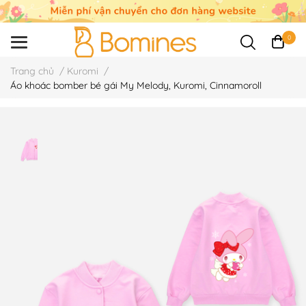
0
Trang chủ
/
Kuromi
/
Áo khoác bomber bé gái My Melody, Kuromi, Cinnamoroll