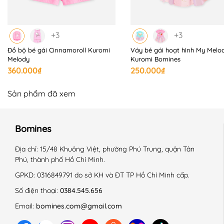
+3
+3
Đồ bộ bé gái Cinnamoroll Kuromi
Váy bé gái hoạt hình My Melo
Melody
Kuromi Bomines
360.000₫
250.000₫
Sản phẩm đã xem
Bomines
Địa chỉ:
15/48 Khuông Việt, phường Phú Trung, quận Tân
Phú, thành phố Hồ Chí Minh.
GPKD:
0316849791 do sở KH và ĐT TP Hồ Chí Minh cấp.
Số điện thoại:
0384.545.656
Email:
bomines.com@gmail.com