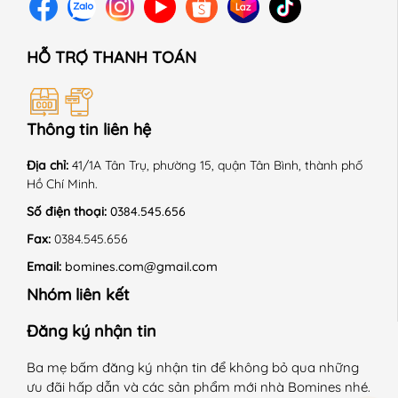
HỖ TRỢ THANH TOÁN
Thông tin liên hệ
Địa chỉ:
41/1A Tân Trụ, phường 15, quận Tân Bình, thành phố
Hồ Chí Minh.
Số điện thoại:
0384.545.656
Fax:
0384.545.656
Email:
bomines.com@gmail.com
Nhóm liên kết
Đăng ký nhận tin
Ba mẹ bấm đăng ký nhận tin để không bỏ qua những
ưu đãi hấp dẫn và các sản phẩm mới nhà Bomines nhé.