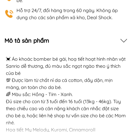
bé.
Hỗ trợ 24/7, đổi hàng trong 60 ngày. Không áp
dụng cho các sản phẩm xả kho, Deal Shock.
Mô tả sản phẩm
💓 Áo khoác bomber bé gái, hoạ tiết hoạt hình nhân vật
Sanrio dễ thương, đủ màu sắc ngọt ngào theo ý thích
của bé
💯 Được làm từ chất nỉ da cá cotton, dầy dặn, mịn
màng, an toàn cho da bé.
🌈 Màu sắc: Hồng - Tím - Xanh.
Đủ size cho con từ 3 tuổi đến 16 tuổi (13kg - 46kg). Tùy
theo chiều cao và cân nặng khách cân nhắc đặt size
cho bé ạ, hoặc liên hệ shop tư vấn size cho bé các Mom
nhé.
Họa tiết: My Melody, Kuromi, Cinnamoroll