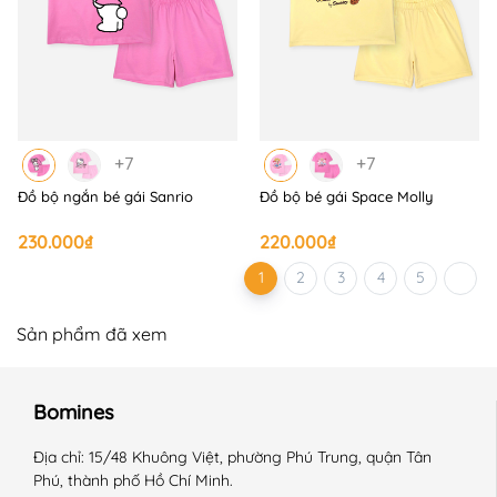
+7
+7
Đồ bộ ngắn bé gái Sanrio
Đồ bộ bé gái Space Molly
230.000₫
220.000₫
1
2
3
4
5
Sản phẩm đã xem
Bomines
Địa chỉ:
15/48 Khuông Việt, phường Phú Trung, quận Tân
Phú, thành phố Hồ Chí Minh.