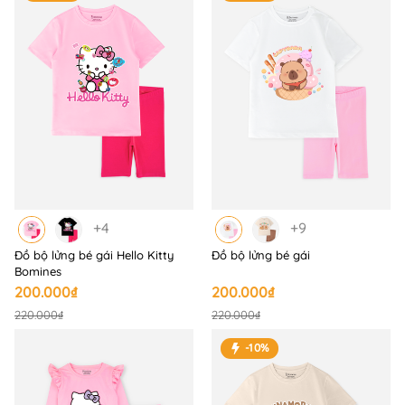
+4
+9
Đồ bộ lửng bé gái Hello Kitty
Đồ bộ lửng bé gái
Bomines
200.000₫
200.000₫
220.000₫
220.000₫
-10%