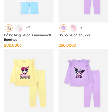
+7
+4
Đồ bộ lửng bé gái Cinnamoroll
Đồ bộ bé gái tay dài
Bomines
200.000₫
260.000₫