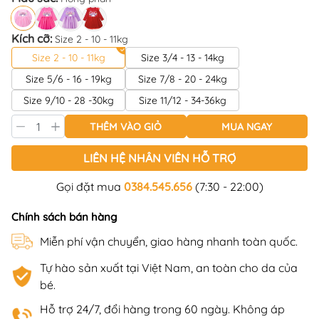
Kích cỡ:
Size 2 - 10 - 11kg
Size 2 - 10 - 11kg
Size 3/4 - 13 - 14kg
Size 5/6 - 16 - 19kg
Size 7/8 - 20 - 24kg
Size 9/10 - 28 -30kg
Size 11/12 - 34-36kg
THÊM VÀO GIỎ
MUA NGAY
LIÊN HỆ NHÂN VIÊN HỖ TRỢ
Gọi đặt mua
0384.545.656
(7:30 - 22:00)
Chính sách bán hàng
Miễn phí vận chuyển, giao hàng nhanh toàn quốc.
Tự hào sản xuất tại Việt Nam, an toàn cho da của
bé.
Hỗ trợ 24/7, đổi hàng trong 60 ngày. Không áp