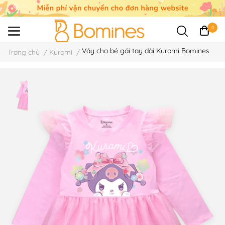
0
Váy cho bé gái tay dài Kuromi Bomines
Trang chủ
/
Kuromi
/