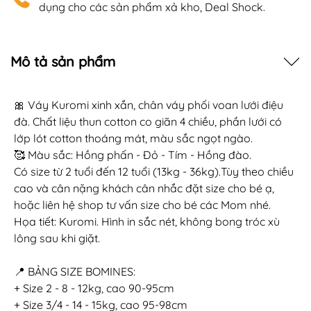
dụng cho các sản phẩm xả kho, Deal Shock.
Mô tả sản phẩm
🎀 Váy Kuromi xinh xắn, chân váy phối voan lưới điệu
đà. Chất liệu thun cotton co giãn 4 chiều, phần lưới có
lớp lót cotton thoáng mát, màu sắc ngọt ngào.
🥰 Màu sắc: Hồng phấn - Đỏ - Tím - Hồng đào.
Có size từ 2 tuổi đến 12 tuổi (13kg - 36kg).Tùy theo chiều
cao và cân nặng khách cân nhắc đặt size cho bé ạ,
hoặc liên hệ shop tư vấn size cho bé các Mom nhé.
Họa tiết: Kuromi. Hình in sắc nét, không bong tróc xù
lông sau khi giặt.
📍 BẢNG SIZE BOMINES:
+ Size 2 - 8 - 12kg, cao 90-95cm
+ Size 3/4 - 14 - 15kg, cao 95-98cm