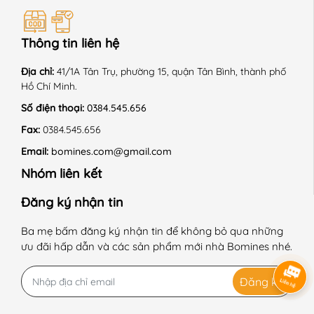
Thông tin liên hệ
Địa chỉ:
41/1A Tân Trụ, phường 15, quận Tân Bình, thành phố
Hồ Chí Minh.
Số điện thoại:
0384.545.656
Fax:
0384.545.656
Email:
bomines.com@gmail.com
Nhóm liên kết
Đăng ký nhận tin
Ba mẹ bấm đăng ký nhận tin để không bỏ qua những
ưu đãi hấp dẫn và các sản phẩm mới nhà Bomines nhé.
Đăng ký