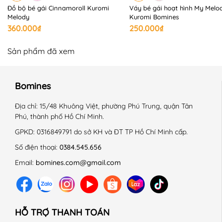
------------------------------------------------------------
Đồ bộ bé gái Cinnamoroll Kuromi
Váy bé gái hoạt hình My Melo
#Bomines #vaytreem #vaychobegai #vay #begai
Melody
Kuromi Bomines
#quanaotreem #thoitrangtreem #phimhoathinh
360.000₫
250.000₫
#Vaybegai #dam #damcotton #dambegai
#vaycottonKitty #Vaykuromi #damKuromi
Sản phẩm đã xem
#vayhellokitty #damhellokitty #damtadaibegai
#vayhoathinh #damhoathinh #Kuromi
Bomines
Địa chỉ:
15/48 Khuông Việt, phường Phú Trung, quận Tân
Phú, thành phố Hồ Chí Minh.
GPKD:
0316849791 do sở KH và ĐT TP Hồ Chí Minh cấp.
Số điện thoại:
0384.545.656
Email:
bomines.com@gmail.com
HỖ TRỢ THANH TOÁN