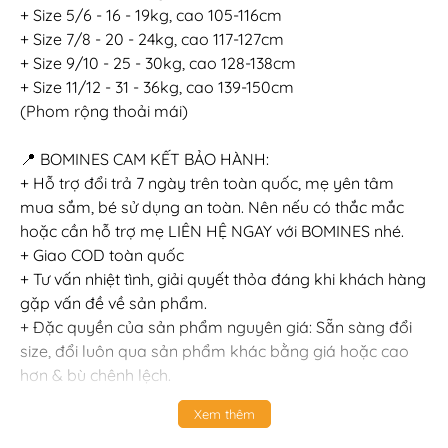
+ Size 5/6 - 16 - 19kg, cao 105-116cm
+ Size 7/8 - 20 - 24kg, cao 117-127cm
+ Size 9/10 - 25 - 30kg, cao 128-138cm
+ Size 11/12 - 31 - 36kg, cao 139-150cm
(Phom rộng thoải mái)
📍 BOMINES CAM KẾT BẢO HÀNH:
+ Hỗ trợ đổi trả 7 ngày trên toàn quốc, mẹ yên tâm
mua sắm, bé sử dụng an toàn. Nên nếu có thắc mắc
hoặc cần hỗ trợ mẹ LIÊN HỆ NGAY với BOMINES nhé.
+ Giao COD toàn quốc
+ Tư vấn nhiệt tình, giải quyết thỏa đáng khi khách hàng
gặp vấn đề về sản phẩm.
+ Đặc quyền của sản phẩm nguyên giá: Sẵn sàng đổi
size, đổi luôn qua sản phẩm khác bằng giá hoặc cao
hơn & bù chênh lệch.
+ Sản phẩm đổi trả phải còn nguyên mác, chưa qua sử
Xem thêm
dụng, giặt tẩy, không bị bẩn hoặc bị hư hỏng bởi các
tác nhân bên ngoài.