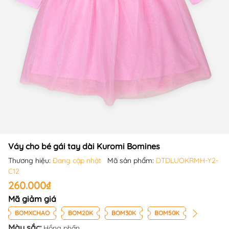
Váy cho bé gái tay dài Kuromi Bomines
Thương hiệu:
Đang cập nhật
Mã sản phẩm:
DTDLUOKRMH-Y2-
C12
260.000₫
Mã giảm giá
BOMXCHAO
BOM20K
BOM30K
BOM50K
Màu sắc:
Hồng phấn