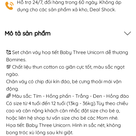
Hỗ trợ 24/7, đổi hàng trong 60 ngày. Không áp
dụng cho các sản phẩm xả kho, Deal Shock.
Mô tả sản phẩm
🥰 Set chân váy hoạ tiết Baby Three Unicorn dễ thương
Bomines.
💯 Chất liệu thun cotton co giãn cực tốt, màu sắc ngọt
ngào.
Chân váy có chip đùi kín đáo, bé cưng thoải mái vận
động.
🌈 Màu sắc: Tím - Hồng phấn - Trắng - Đen - Hồng đào
Có size từ 4 tuổi đến 12 tuổi (13kg - 36kg).Tùy theo chiều
cao và cân nặng khách cân nhắc đặt size cho bé ạ,
hoặc liên hệ shop tư vấn size cho bé các Mom nhé.
Họa tiết: Baby Three Unicorn. Hình in sắc nét, không
bong tróc xù lông sau khi giặt.