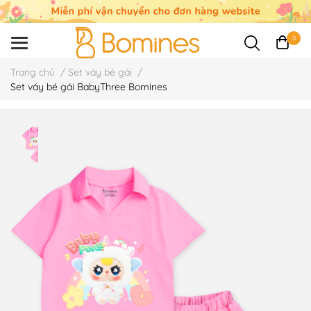
0
Trang chủ
/
Set váy bé gái
/
Set váy bé gái BabyThree Bomines