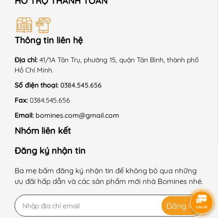
HỖ TRỢ THANH TOÁN
Thông tin liên hệ
Địa chỉ:
41/1A Tân Trụ, phường 15, quận Tân Bình, thành phố
Hồ Chí Minh.
Số điện thoại:
0384.545.656
Fax:
0384.545.656
Email:
bomines.com@gmail.com
Nhóm liên kết
Đăng ký nhận tin
Ba mẹ bấm đăng ký nhận tin để không bỏ qua những
ưu đãi hấp dẫn và các sản phẩm mới nhà Bomines nhé.
Đăng ký