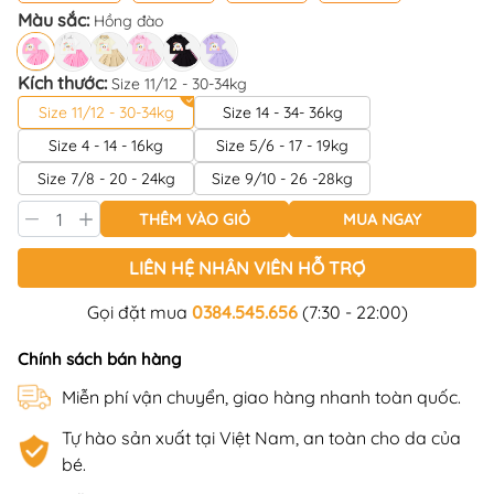
Màu sắc:
Hồng đào
Kích thước:
Size 11/12 - 30-34kg
Size 11/12 - 30-34kg
Size 14 - 34- 36kg
Size 4 - 14 - 16kg
Size 5/6 - 17 - 19kg
Size 7/8 - 20 - 24kg
Size 9/10 - 26 -28kg
THÊM VÀO GIỎ
MUA NGAY
LIÊN HỆ NHÂN VIÊN HỖ TRỢ
Gọi đặt mua
0384.545.656
(7:30 - 22:00)
Chính sách bán hàng
Miễn phí vận chuyển, giao hàng nhanh toàn quốc.
Tự hào sản xuất tại Việt Nam, an toàn cho da của
bé.