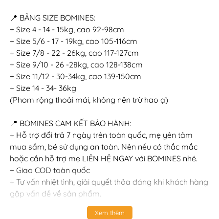
📍 BẢNG SIZE BOMINES:
+ Size 4 - 14 - 15kg, cao 92-98cm
+ Size 5/6 - 17 - 19kg, cao 105-116cm
+ Size 7/8 - 22 - 26kg, cao 117-127cm
+ Size 9/10 - 26 -28kg, cao 128-138cm
+ Size 11/12 - 30-34kg, cao 139-150cm
+ Size 14 - 34- 36kg
(Phom rộng thoải mái, không nên trừ hao ạ)
📍 BOMINES CAM KẾT BẢO HÀNH:
+ Hỗ trợ đổi trả 7 ngày trên toàn quốc, mẹ yên tâm
mua sắm, bé sử dụng an toàn. Nên nếu có thắc mắc
hoặc cần hỗ trợ mẹ LIÊN HỆ NGAY với BOMINES nhé.
+ Giao COD toàn quốc
+ Tư vấn nhiệt tình, giải quyết thỏa đáng khi khách hàng
gặp vấn đề về sản phẩm.
+ Đặc quyền của sản phẩm nguyên giá: Sẵn sàng đổi
Xem thêm
size, đổi luôn qua sản phẩm khác bằng giá hoặc cao