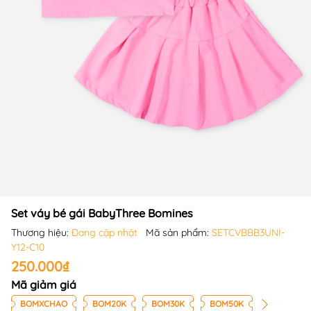
Set váy bé gái BabyThree Bomines
Thương hiệu:
Đang cập nhật
Mã sản phẩm:
SETCVBBB3UNI-
Y12-C10
250.000₫
Mã giảm giá
BOMXCHAO
BOM20K
BOM30K
BOM50K