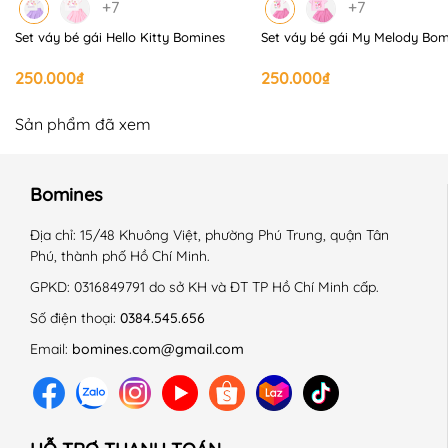
+ Sấy thùng chế độ nhẹ nhàng.
+7
+7
+ Là ở nhiệt độ trung bình 150 độ C.
Set váy bé gái Hello Kitty Bomines
Set váy bé gái My Melody Bom
+ Giặt với sản phẩm cùng màu.
+ Không là lên chi tiết trang trí.
250.000₫
250.000₫
------------------------------------------------------------
#Bomines #vaytreem #vaychobegai #vay #begai
Sản phẩm đã xem
#quanaotreem #thoitrangtreem #Setchanvay
#Vaybegai #dam #damcotton #dambegai
Bomines
#bobegai #phimhoathinh #Babythree #Setchânváy
#VáyBabythree #Unicorn
Địa chỉ:
15/48 Khuông Việt, phường Phú Trung, quận Tân
Phú, thành phố Hồ Chí Minh.
GPKD:
0316849791 do sở KH và ĐT TP Hồ Chí Minh cấp.
Số điện thoại:
0384.545.656
Email:
bomines.com@gmail.com