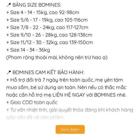
📍 BẢNG SIZE BOMINES:
+ Size 4 - 14 - 15kg, cao 92-98cm
+ Size 5/6 - 17 - 19kg, cao 105-116cm
+ Size 7/8 - 22 - 24kg, cao 117-127cm
+ Size 9/10 - 26 - 28kg, cao 128-138cm
+ Size 11/12 - 30 - 32kg, cao 139-150cm
+ Size 14 - 34 - 36kg
(Phom rộng thoải mái, không nên trừ hao ạ)
📍 BOMINES CAM KẾT BẢO HÀNH:
+ Hỗ trợ đổi trả 7 ngày trên toàn quốc, mẹ yên tâm
mua sắm, bé sử dụng an toàn. Nên nếu có thắc mắc
hoặc cần hỗ trợ mẹ LIÊN HỆ NGAY với BOMINES nhé.
+ Giao COD toàn quốc
+ Tư vấn nhiệt tình, giải quyết thỏa đáng khi khách hàng
gặp vấn đề về sản phẩm.
+ Đặc quyền của sản phẩm nguyên giá: Sẵn sàng đổi
Xem thêm
size, đổi luôn qua sản phẩm khác bằng giá hoặc cao
hơn & bù chênh lệch.