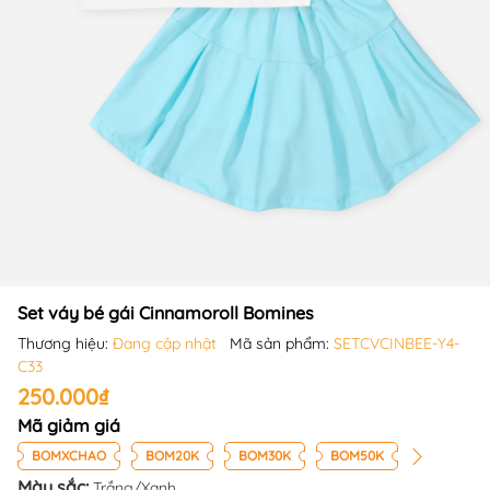
Set váy bé gái Cinnamoroll Bomines
Thương hiệu:
Đang cập nhật
Mã sản phẩm:
SETCVCINBEE-Y4-
C33
250.000₫
Mã giảm giá
BOMXCHAO
BOM20K
BOM30K
BOM50K
Màu sắc:
Trắng/Xanh