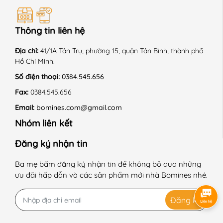
Thông tin liên hệ
Địa chỉ:
41/1A Tân Trụ, phường 15, quận Tân Bình, thành phố
Hồ Chí Minh.
Số điện thoại:
0384.545.656
Fax:
0384.545.656
Email:
bomines.com@gmail.com
Nhóm liên kết
Đăng ký nhận tin
Ba mẹ bấm đăng ký nhận tin để không bỏ qua những
ưu đãi hấp dẫn và các sản phẩm mới nhà Bomines nhé.
Đăng ký