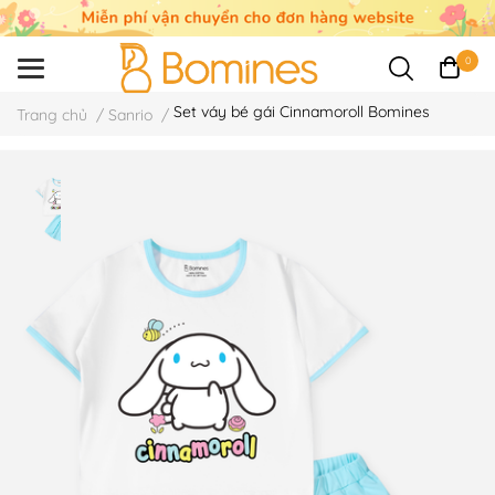
0
Set váy bé gái Cinnamoroll Bomines
Trang chủ
/
Sanrio
/