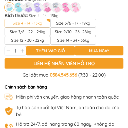
Kích thước:
Size 4 - 14 - 15kg
Size 4 - 14 - 15kg
Size 5/6 - 17 - 19kg
Size 7/8 - 22 - 24kg
Size 9/10 - 26 -28kg
Size 12 - 30 - 32kg
Size 14 - 34 - 36kg
THÊM VÀO GIỎ
MUA NGAY
LIÊN HỆ NHÂN VIÊN HỖ TRỢ
Gọi đặt mua
0384.545.656
(7:30 - 22:00)
Chính sách bán hàng
Miễn phí vận chuyển, giao hàng nhanh toàn quốc.
Tự hào sản xuất tại Việt Nam, an toàn cho da của
bé.
Hỗ trợ 24/7, đổi hàng trong 60 ngày. Không áp