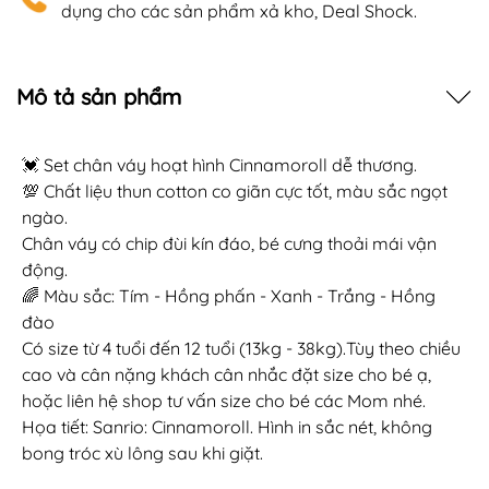
dụng cho các sản phẩm xả kho, Deal Shock.
Mô tả sản phẩm
💓 Set chân váy hoạt hình Cinnamoroll dễ thương.
💯 Chất liệu thun cotton co giãn cực tốt, màu sắc ngọt
ngào.
Chân váy có chip đùi kín đáo, bé cưng thoải mái vận
động.
🌈 Màu sắc: Tím - Hồng phấn - Xanh - Trắng - Hồng
đào
Có size từ 4 tuổi đến 12 tuổi (13kg - 38kg).Tùy theo chiều
cao và cân nặng khách cân nhắc đặt size cho bé ạ,
hoặc liên hệ shop tư vấn size cho bé các Mom nhé.
Họa tiết: Sanrio: Cinnamoroll. Hình in sắc nét, không
bong tróc xù lông sau khi giặt.