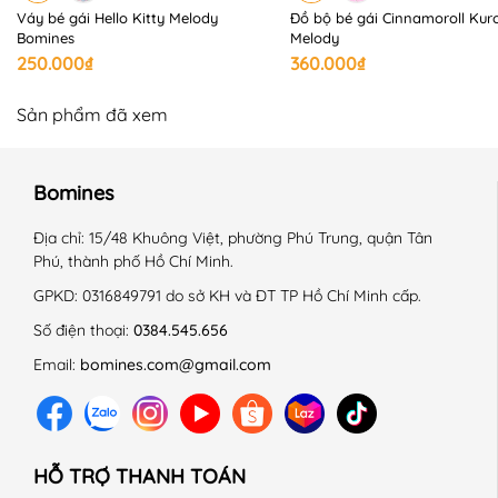
+ Là ở nhiệt độ trung bình 150 độ C.
Váy bé gái Hello Kitty Melody
Đồ bộ bé gái Cinnamoroll Kur
+ Giặt với sản phẩm cùng màu.
Bomines
Melody
+ Không là lên chi tiết trang trí.
250.000₫
360.000₫
------------------------------------------------------------
#Bomines #vaytreem #vaychobegai #vay #begai
Sản phẩm đã xem
#quanaotreem #thoitrangtreem #Vaybegai #dam
#damcotton #dambegai #vaycottonCinnamoroll
Bomines
#VayCinnamoroll #damCinnamoroll #vayhoathinh
#damhoathinh #SetVaybegai #setchanvay #vaycotton
Địa chỉ:
15/48 Khuông Việt, phường Phú Trung, quận Tân
#phimhoathinh #Sanrio #Cinnamoroll
Phú, thành phố Hồ Chí Minh.
GPKD:
0316849791 do sở KH và ĐT TP Hồ Chí Minh cấp.
Số điện thoại:
0384.545.656
Email:
bomines.com@gmail.com
HỖ TRỢ THANH TOÁN