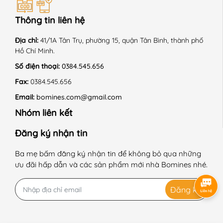
Thông tin liên hệ
Địa chỉ:
41/1A Tân Trụ, phường 15, quận Tân Bình, thành phố
Hồ Chí Minh.
Số điện thoại:
0384.545.656
Fax:
0384.545.656
Email:
bomines.com@gmail.com
Nhóm liên kết
Đăng ký nhận tin
Ba mẹ bấm đăng ký nhận tin để không bỏ qua những
ưu đãi hấp dẫn và các sản phẩm mới nhà Bomines nhé.
Đăng ký