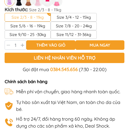
Kích thước:
Size 2/3 - 8 - 11kg
Size 2/3 - 8 - 11kg
Size 3/4 - 12 - 15kg
Size 5/6 - 16 - 19kg
Size 7/8 - 20 - 24kg
Size 9/10 - 25 -30kg
Size 11/12 - 31-36kg
THÊM VÀO GIỎ
MUA NGAY
LIÊN HỆ NHÂN VIÊN HỖ TRỢ
Gọi đặt mua
0384.545.656
(7:30 - 22:00)
Chính sách bán hàng
Miễn phí vận chuyển, giao hàng nhanh toàn quốc.
Tự hào sản xuất tại Việt Nam, an toàn cho da của
bé.
Hỗ trợ 24/7, đổi hàng trong 60 ngày. Không áp
dụng cho các sản phẩm xả kho, Deal Shock.