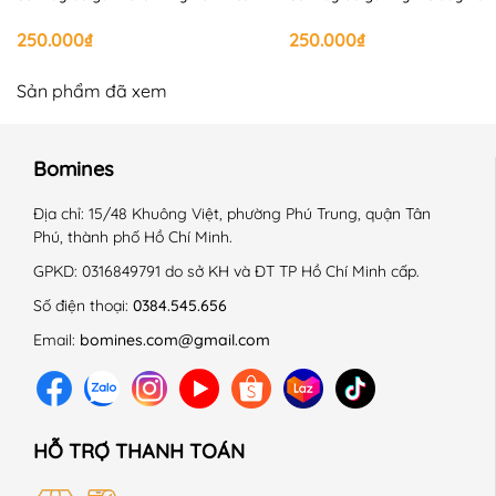
+ Giặt với sản phẩm cùng màu.
+ Không là lên chi tiết trang trí.
250.000₫
250.000₫
------------------------------------------------------------
#Bomines #vaytreem #vaychobegai #vay #begai
Sản phẩm đã xem
#quanaotreem #thoitrangtreem #begai #vaycotton
#damcotton #vaycottonbegai #damcottonbegai
Bomines
#setchanvay #setvaybegai #setchanvaybegai
Địa chỉ:
15/48 Khuông Việt, phường Phú Trung, quận Tân
Phú, thành phố Hồ Chí Minh.
GPKD:
0316849791 do sở KH và ĐT TP Hồ Chí Minh cấp.
Số điện thoại:
0384.545.656
Email:
bomines.com@gmail.com
HỖ TRỢ THANH TOÁN