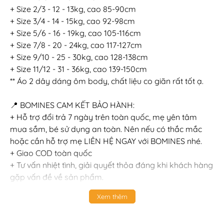
+ Size 2/3 - 12 - 13kg, cao 85-90cm
+ Size 3/4 - 14 - 15kg, cao 92-98cm
+ Size 5/6 - 16 - 19kg, cao 105-116cm
+ Size 7/8 - 20 - 24kg, cao 117-127cm
+ Size 9/10 - 25 - 30kg, cao 128-138cm
+ Size 11/12 - 31 - 36kg, cao 139-150cm
** Áo 2 dây dáng ôm body, chất liệu co giãn rất tốt ạ.
📍 BOMINES CAM KẾT BẢO HÀNH:
+ Hỗ trợ đổi trả 7 ngày trên toàn quốc, mẹ yên tâm
mua sắm, bé sử dụng an toàn. Nên nếu có thắc mắc
hoặc cần hỗ trợ mẹ LIÊN HỆ NGAY với BOMINES nhé.
+ Giao COD toàn quốc
+ Tư vấn nhiệt tình, giải quyết thỏa đáng khi khách hàng
gặp vấn đề về sản phẩm.
+ Đặc quyền của sản phẩm nguyên giá: Sẵn sàng đổi
Xem thêm
size, đổi luôn qua sản phẩm khác bằng giá hoặc cao
hơn & bù chênh lệch.