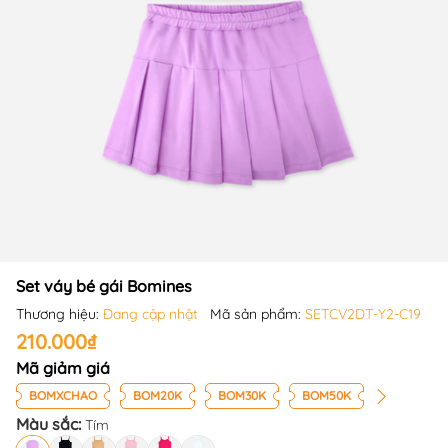
Set váy bé gái Bomines
Thương hiệu:
Đang cập nhật
Mã sản phẩm:
SETCV2DT-Y2-C19
210.000₫
Mã giảm giá
BOMXCHAO
BOM20K
BOM30K
BOM50K
Màu sắc:
Tím