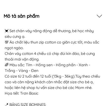
Mô tả sản phẩm
💓 Set chân váy năng động dễ thương, bé học nhảy
siêu cưng ạ.
💯 Áo chất liệu thun zip cotton co giãn cực tốt, màu sắc
ngọt ngào.
Chân váy cotton 4 chiều có chip đùi kín đáo, bé cưng
thoải mái vận động.
🌈 Màu sắc: Tím - Hồng sen - Hồng phấn - Xanh -
Trắng - Vàng - Đen
Có size từ 2 tuổi đến 12 tuổi (13kg - 36kg).Tùy theo chiều
cao và cân nặng khách cân nhắc đặt size cho bé ạ,
hoặc liên hệ shop tư vấn size cho bé các Mom nhé.
Họa tiết: Trơn Basic
📍 BẢNG SIZE BOMINES: