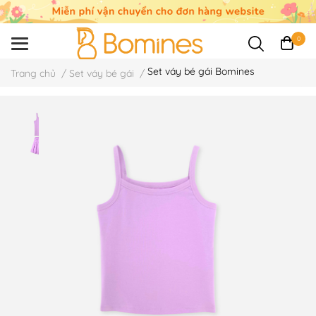
0
Set váy bé gái Bomines
Trang chủ
/
Set váy bé gái
/