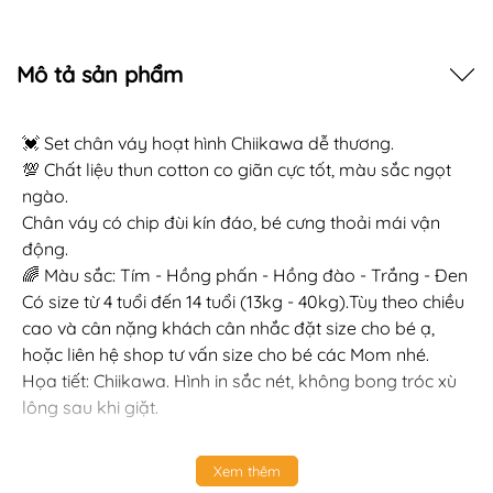
Mô tả sản phẩm
💓 Set chân váy hoạt hình Chiikawa dễ thương.
💯 Chất liệu thun cotton co giãn cực tốt, màu sắc ngọt
ngào.
Chân váy có chip đùi kín đáo, bé cưng thoải mái vận
động.
🌈 Màu sắc: Tím - Hồng phấn - Hồng đào - Trắng - Đen
Có size từ 4 tuổi đến 14 tuổi (13kg - 40kg).Tùy theo chiều
cao và cân nặng khách cân nhắc đặt size cho bé ạ,
hoặc liên hệ shop tư vấn size cho bé các Mom nhé.
Họa tiết: Chiikawa. Hình in sắc nét, không bong tróc xù
lông sau khi giặt.
Xem thêm