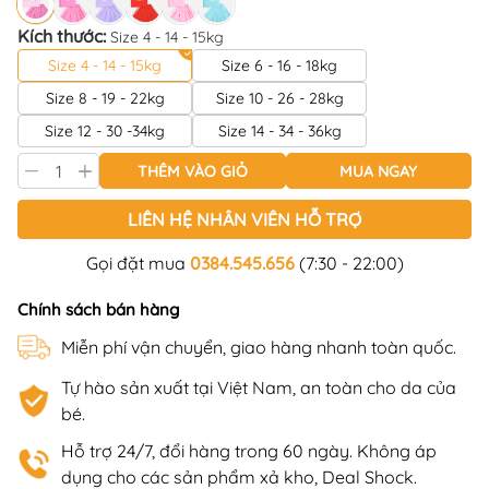
Kích thước:
Size 4 - 14 - 15kg
Size 4 - 14 - 15kg
Size 6 - 16 - 18kg
Size 8 - 19 - 22kg
Size 10 - 26 - 28kg
Size 12 - 30 -34kg
Size 14 - 34 - 36kg
THÊM VÀO GIỎ
MUA NGAY
LIÊN HỆ NHÂN VIÊN HỖ TRỢ
Gọi đặt mua
0384.545.656
(7:30 - 22:00)
Chính sách bán hàng
Miễn phí vận chuyển, giao hàng nhanh toàn quốc.
Tự hào sản xuất tại Việt Nam, an toàn cho da của
bé.
Hỗ trợ 24/7, đổi hàng trong 60 ngày. Không áp
dụng cho các sản phẩm xả kho, Deal Shock.