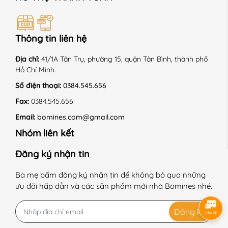
Thông tin liên hệ
Địa chỉ:
41/1A Tân Trụ, phường 15, quận Tân Bình, thành phố
Hồ Chí Minh.
Số điện thoại:
0384.545.656
Fax:
0384.545.656
Email:
bomines.com@gmail.com
Nhóm liên kết
Đăng ký nhận tin
Ba mẹ bấm đăng ký nhận tin để không bỏ qua những
ưu đãi hấp dẫn và các sản phẩm mới nhà Bomines nhé.
Đăng ký