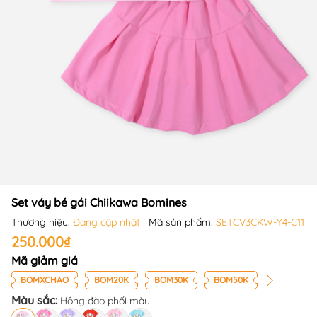
Set váy bé gái Chiikawa Bomines
Thương hiệu:
Đang cập nhật
Mã sản phẩm:
SETCV3CKW-Y4-C11
250.000₫
Mã giảm giá
BOMXCHAO
BOM20K
BOM30K
BOM50K
Màu sắc:
Hồng đào phối màu