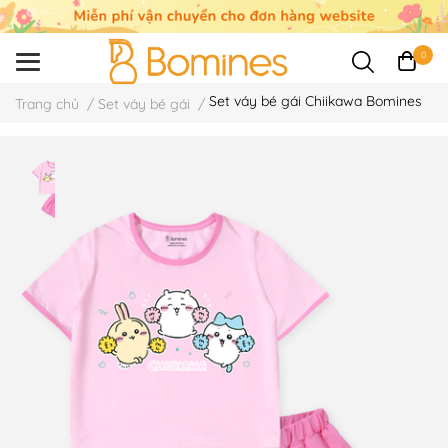
0
Set váy bé gái Chiikawa Bomines
Trang chủ
/
Set váy bé gái
/