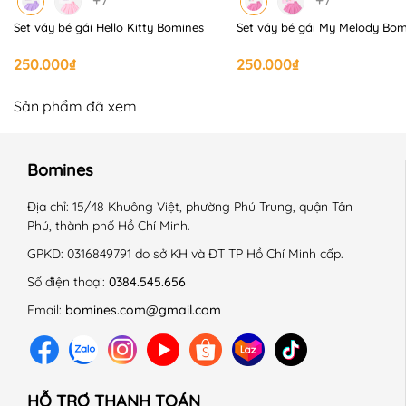
Set váy bé gái Hello Kitty Bomines
Set váy bé gái My Melody Bom
250.000₫
250.000₫
Sản phẩm đã xem
Bomines
Địa chỉ:
15/48 Khuông Việt, phường Phú Trung, quận Tân
Phú, thành phố Hồ Chí Minh.
GPKD:
0316849791 do sở KH và ĐT TP Hồ Chí Minh cấp.
Số điện thoại:
0384.545.656
Email:
bomines.com@gmail.com
HỖ TRỢ THANH TOÁN