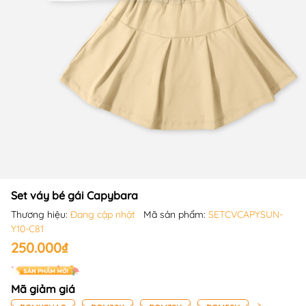
Set váy bé gái Capybara
Thương hiệu:
Đang cập nhật
Mã sản phẩm:
SETCVCAPYSUN-
Y10-C81
250.000₫
Mã giảm giá