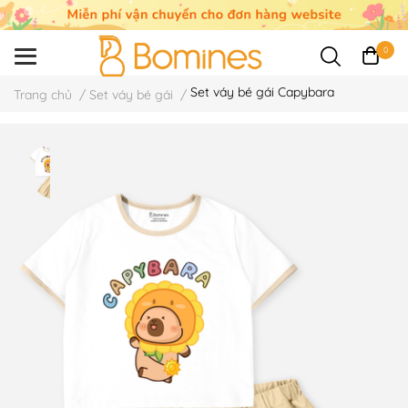
0
Set váy bé gái Capybara
Trang chủ
/
Set váy bé gái
/