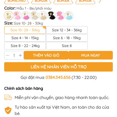
BOMXCHAO
BOM20K
BOM30K
BOM50K
Color:
Mẫu 1 - Be/phối màu
Size:
Size 10- 28 - 30kg
Size 10- 28 - 30kg
Size 12 - 34 - 36kg
Size 4 - 14 - 15kg
Size 6 - 18 - 19kg
Size 8 - 22 - 24kg
Size 8
THÊM VÀO GIỎ
MUA NGAY
LIÊN HỆ NHÂN VIÊN HỖ TRỢ
Gọi đặt mua
0384.545.656
(7:30 - 22:00)
Chính sách bán hàng
Miễn phí vận chuyển, giao hàng nhanh toàn quốc.
Tự hào sản xuất tại Việt Nam, an toàn cho da của
bé.