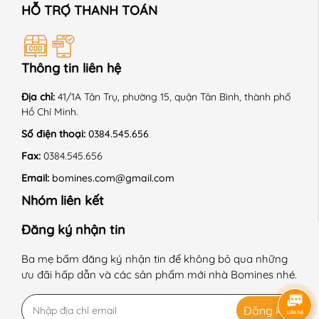
khi sử dụng sản phẩm, dịch vụ.
HỖ TRỢ THANH TOÁN
📍 HOÀN CẢNH SỬ DỤNG:
Thông tin liên hệ
+ Kiểu dáng năng động, thoải mái, thích hợp mặc đi
Địa chỉ:
41/1A Tân Trụ, phường 15, quận Tân Bình, thành phố
học, dạo chơi, đi tiệc.
Hồ Chí Minh.
+ Thời tiết phù hợp: mùa xuân - hè.
Số điện thoại:
0384.545.656
Fax:
0384.545.656
Email:
bomines.com@gmail.com
📍 HƯỚNG DẪN SỬ DỤNG:
Nhóm liên kết
+ Giặt máy ở chế độ nhẹ, nhiệt độ thường.
Đăng ký nhận tin
+ Không sử dụng hóa chất tẩy có chứa Clo.
Ba mẹ bấm đăng ký nhận tin để không bỏ qua những
+ Phơi trong bóng mát.
ưu đãi hấp dẫn và các sản phẩm mới nhà Bomines nhé.
+ Sấy thùng chế độ nhẹ nhàng.
Đăng ký