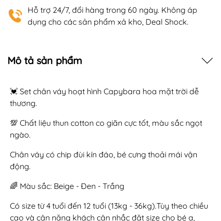
Hỗ trợ 24/7, đổi hàng trong 60 ngày. Không áp
dụng cho các sản phẩm xả kho, Deal Shock.
Mô tả sản phẩm
💓 Set chân váy hoạt hình Capybara hoa mặt trời dễ
thương.
💯 Chất liệu thun cotton co giãn cực tốt, màu sắc ngọt
ngào.
Chân váy có chip đùi kín đáo, bé cưng thoải mái vận
động.
🌈 Màu sắc: Beige - Đen - Trắng
Có size từ 4 tuổi đến 12 tuổi (13kg - 36kg).Tùy theo chiều
cao và cân nặng khách cân nhắc đặt size cho bé ạ,