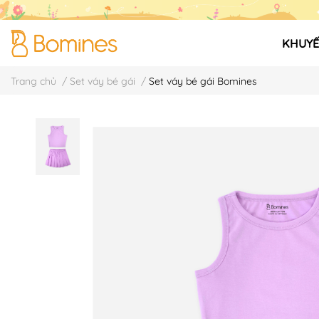
KHUYẾ
Trang chủ
/
Set váy bé gái
/
Set váy bé gái Bomines