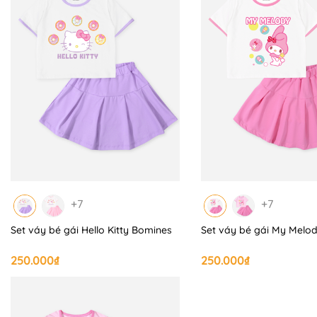
+7
+7
Set váy bé gái Hello Kitty Bomines
Set váy bé gái My Melo
250.000₫
250.000₫