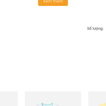
Xem thêm
Số lượng:
treem #thoitrangtreem #begai #vaycotton #damcotton #v