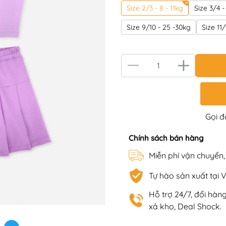
Size 2/3 - 8 - 11kg
Size 3/4 -
Size 9/10 - 25 -30kg
Size 11
Gọi 
Chính sách bán hàng
Miễn phí vận chuyển
Tự hào sản xuất tại 
Hỗ trợ 24/7, đổi hà
xả kho, Deal Shock.