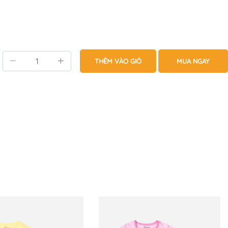
THÊM VÀO GIỎ
MUA NGAY
aycottonbegai #damcottonbegai #setchanvay