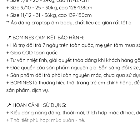
+ Size 9/10 - 25 - 30kg, cao 128-138cm
+ Size 11/12 - 31 - 36kg, cao 139-150cm
** Áo dáng croptop ôm body, chất liệu co giãn rất tốt ạ.
📍 BOMINES CAM KẾT BẢO HÀNH:
+ Hỗ trợ đổi trả 7 ngày trên toàn quốc, mẹ yên tâm mua 
+ Giao COD toàn quốc
+ Tư vấn nhiệt tình, giải quyết thỏa đáng khi khách hàng 
+ Đặc quyền của sản phẩm nguyên giá: Sẵn sàng đổi size,
+ Sản phẩm đổi trả phải còn nguyên mác, chưa qua sử dụng
+ BOMINES là thương hiệu thời trang trẻ em chính hãng, đ
sản phẩm, dịch vụ.
📍 HOÀN CẢNH SỬ DỤNG:
+ Kiểu dáng năng động, thoải mái, thích hợp mặc đi học, dạo
+ Thời tiết phù hợp: mùa xuân - hè.
📍 HƯỚNG DẪN SỬ DỤNG: