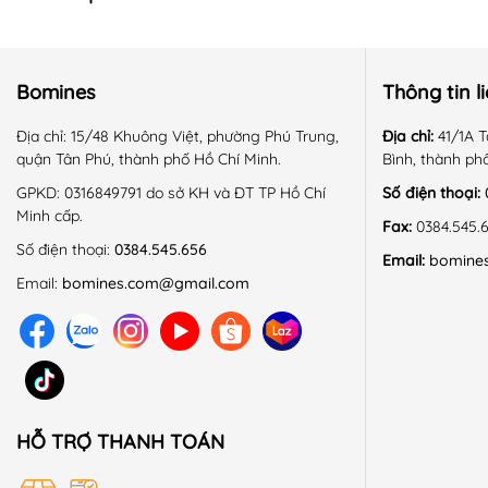
Bomines
Thông tin l
Địa chỉ:
15/48 Khuông Việt, phường Phú Trung,
Địa chỉ:
41/1A T
quận Tân Phú, thành phố Hồ Chí Minh.
Bình, thành ph
GPKD:
0316849791 do sở KH và ĐT TP Hồ Chí
Số điện thoại:
Minh cấp.
Fax:
0384.545.
Số điện thoại:
0384.545.656
Email:
bomine
Email:
bomines.com@gmail.com
HỖ TRỢ THANH TOÁN