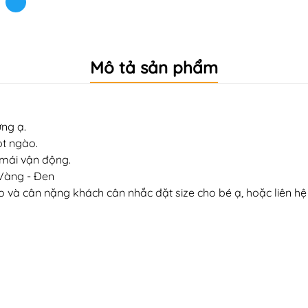
Mô tả sản phẩm
ng ạ.
ọt ngào.
 mái vận động.
 Vàng - Đen
 cao và cân nặng khách cân nhắc đặt size cho bé ạ, hoặc liên 