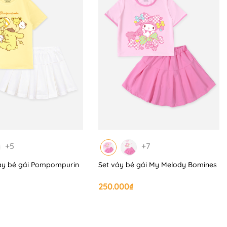
+5
+7
áy bé gái Pompompurin
Set váy bé gái My Melody Bomines
250.000₫