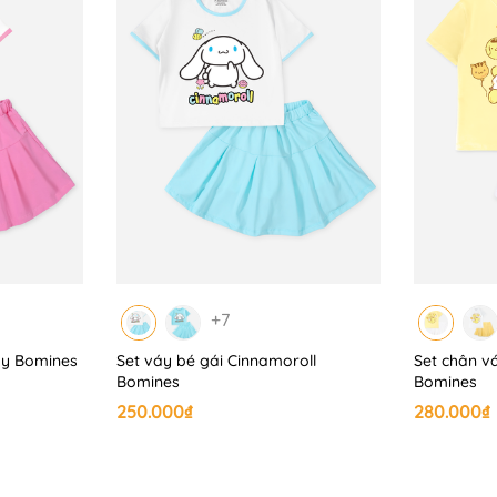
+7
dy Bomines
Set váy bé gái Cinnamoroll
Set chân v
Bomines
Bomines
250.000₫
280.000₫