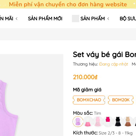
N MÃI
SẢN PHẨM MỚI
SẢN PHẨM
BỘ SƯU
Set váy bé gái Bo
Thương hiệu:
Đang cập nhật
M
210.000₫
Mã giảm giá
BOMXCHAO
BOM20K
Màu sắc:
Tím
Kích thước:
Size 2/3 - 8 - 11kg