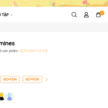
0
 TẬP
mines
ã sản phẩm:
SETCVSNT-Y2-C19
BOM30K
BOM50K