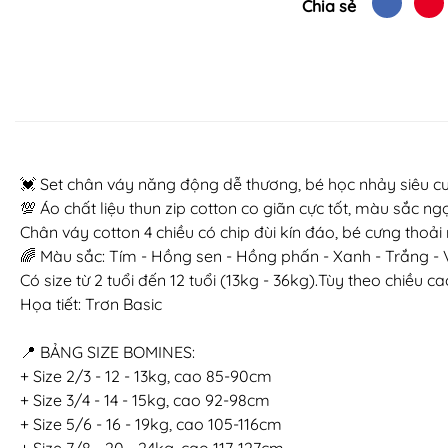
Chia sẻ
💓 Set chân váy năng động dễ thương, bé học nhảy siêu cư
💯 Áo chất liệu thun zip cotton co giãn cực tốt, màu sắc ng
Chân váy cotton 4 chiều có chip đùi kín đáo, bé cưng thoải
🌈 Màu sắc: Tím - Hồng sen - Hồng phấn - Xanh - Trắng -
Có size từ 2 tuổi đến 12 tuổi (13kg - 36kg).Tùy theo chiều
Họa tiết: Trơn Basic
📍 BẢNG SIZE BOMINES:
+ Size 2/3 - 12 - 13kg, cao 85-90cm
+ Size 3/4 - 14 - 15kg, cao 92-98cm
+ Size 5/6 - 16 - 19kg, cao 105-116cm
+ Size 7/8 - 20 - 24kg, cao 117-127cm