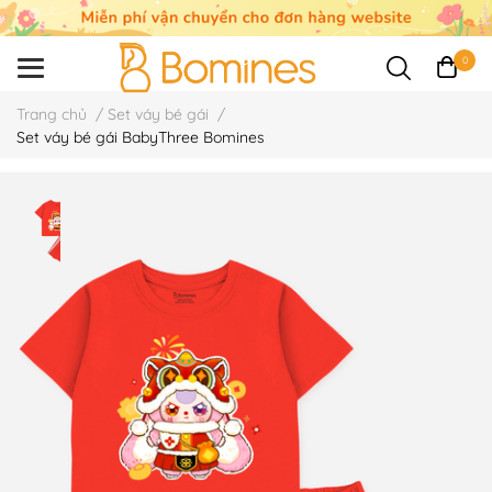
0
Trang chủ
/
Set váy bé gái
/
Set váy bé gái BabyThree Bomines