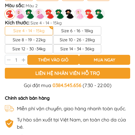
Màu sắc:
Màu 2
Kích thước:
Size 4 - 14 - 15kg
Size 4 - 14 - 15kg
Size 6 - 16 - 18kg
Size 8 - 19 - 22kg
Size 10 - 26 - 28kg
Size 12 - 30 -34kg
Size 14 - 34 - 36kg
THÊM VÀO GIỎ
MUA NGAY
LIÊN HỆ NHÂN VIÊN HỖ TRỢ
Gọi đặt mua
0384.545.656
(7:30 - 22:00)
Chính sách bán hàng
Miễn phí vận chuyển, giao hàng nhanh toàn quốc.
Tự hào sản xuất tại Việt Nam, an toàn cho da của
bé.