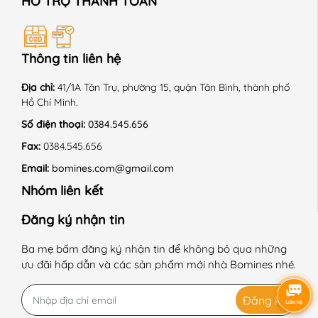
HỖ TRỢ THANH TOÁN
Thông tin liên hệ
Địa chỉ:
41/1A Tân Trụ, phường 15, quận Tân Bình, thành phố
Hồ Chí Minh.
Số điện thoại:
0384.545.656
Fax:
0384.545.656
Email:
bomines.com@gmail.com
Nhóm liên kết
Đăng ký nhận tin
Ba mẹ bấm đăng ký nhận tin để không bỏ qua những
ưu đãi hấp dẫn và các sản phẩm mới nhà Bomines nhé.
Đăng ký