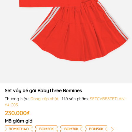
Set váy bé gái BabyThree Bomines
Thương hiệu:
Đang cập nhật
Mã sản phẩm:
SETCVBB3TETLAN-
Y4-C05
230.000₫
Mã giảm giá
BOMXCHAO
BOM20K
BOM30K
BOM50K