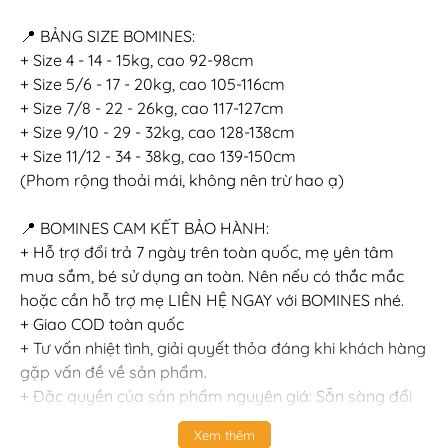
📍 BẢNG SIZE BOMINES:
+ Size 4 - 14 - 15kg, cao 92-98cm
+ Size 5/6 - 17 - 20kg, cao 105-116cm
+ Size 7/8 - 22 - 26kg, cao 117-127cm
+ Size 9/10 - 29 - 32kg, cao 128-138cm
+ Size 11/12 - 34 - 38kg, cao 139-150cm
(Phom rộng thoải mái, không nên trừ hao ạ)
📍 BOMINES CAM KẾT BẢO HÀNH:
+ Hỗ trợ đổi trả 7 ngày trên toàn quốc, mẹ yên tâm
mua sắm, bé sử dụng an toàn. Nên nếu có thắc mắc
hoặc cần hỗ trợ mẹ LIÊN HỆ NGAY với BOMINES nhé.
+ Giao COD toàn quốc
+ Tư vấn nhiệt tình, giải quyết thỏa đáng khi khách hàng
gặp vấn đề về sản phẩm.
+ Đặc quyền của sản phẩm nguyên giá: Sẵn sàng đổi
size, đổi luôn qua sản phẩm khác bằng giá hoặc cao
Xem thêm
hơn & bù chênh lệch.