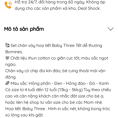
Hỗ trợ 24/7, đổi hàng trong 60 ngày. Không áp
dụng cho các sản phẩm xả kho, Deal Shock.
Mô tả sản phẩm
🥰 Set chân váy hoạ tiết Baby Three Tết dễ thương
Bomines.
💯 Chất liệu thun cotton co giãn cực tốt, màu sắc ngọt
ngào.
Chân váy có chip đùi kín đáo, bé cưng thoải mái vận
động.
🌈 Màu sắc: Hồng phấn - Đen - Hồng đào - Đỏ - Xanh
Có size từ 4 tuổi đến 12 tuổi (13kg - 36kg).Tùy theo chiều
cao và cân nặng khách cân nhắc đặt size cho bé ạ,
hoặc liên hệ shop tư vấn size cho bé các Mom nhé.
Họa tiết: Baby Three . Hình in sắc nét, không bong tróc
xù lông sau khi giặt.