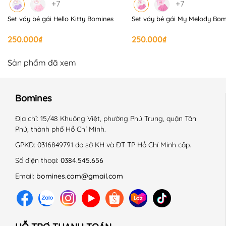
+ Là ở nhiệt độ trung bình 150 độ C.
+7
+7
+ Giặt với sản phẩm cùng màu.
Set váy bé gái Hello Kitty Bomines
Set váy bé gái My Melody Bom
+ Không là lên chi tiết trang trí.
------------------------------------------------------------
250.000₫
250.000₫
#Bomines #vaytreem #vaychobegai #vay #begai
#quanaotreem #thoitrangtreem #Setchanvay
Sản phẩm đã xem
#Vaybegai #dam #damcotton #dambegai
#bobegai #phimhoathinh #Labubu #Setchânváy
Bomines
#VáyBabythree #Babythree #Qkid #vayqkid
#SetchanvatBabythree
Địa chỉ:
15/48 Khuông Việt, phường Phú Trung, quận Tân
Phú, thành phố Hồ Chí Minh.
GPKD:
0316849791 do sở KH và ĐT TP Hồ Chí Minh cấp.
Số điện thoại:
0384.545.656
Email:
bomines.com@gmail.com