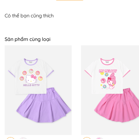
+ Size 8 - 20 - 24kg
Có thể bạn cũng thích
+ Size 10 - 25 - 30kg
+ Size 12 - 32 - 36kg
Sản phẩm cùng loại
📍 BOMINES CAM KẾT:
+ Hỗ trợ đổi trả 7 ngày trên toàn quốc, mẹ yên tâm
mua sắm, bé sử dụng an toàn. Nên nếu có thắc mắc
hoặc cần hỗ trợ mẹ LIÊN HỆ NGAY với BOMINES nhé.
+ Giao COD toàn quốc
+ Tư vấn nhiệt tình, giải quyết thỏa đáng khi khách hàng
gặp vấn đề về sản phẩm.
+ Đặc quyền của sản phẩm nguyên giá: Sẵn sàng đổi
size, đổi luôn qua sản phẩm khác bằng giá hoặc cao
hơn & bù chênh lệch.