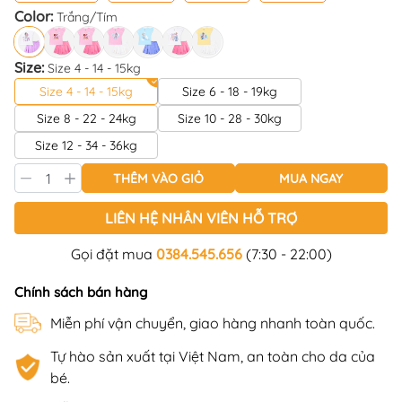
Color:
Trắng/Tím
Size:
Size 4 - 14 - 15kg
Size 4 - 14 - 15kg
Size 6 - 18 - 19kg
Size 8 - 22 - 24kg
Size 10 - 28 - 30kg
Size 12 - 34 - 36kg
THÊM VÀO GIỎ
MUA NGAY
LIÊN HỆ NHÂN VIÊN HỖ TRỢ
Gọi đặt mua
0384.545.656
(7:30 - 22:00)
Chính sách bán hàng
Miễn phí vận chuyển, giao hàng nhanh toàn quốc.
Tự hào sản xuất tại Việt Nam, an toàn cho da của
bé.