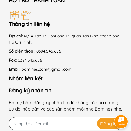
HỖ TRỢ THANH TOÁN
+ Giặt máy ở chế độ nhẹ, nhiệt độ thường.
+ Không sử dụng hóa chất tẩy có chứa Clo.
Thông tin liên hệ
+ Phơi trong bóng mát.
Địa chỉ:
41/1A Tân Trụ, phường 15, quận Tân Bình, thành phố
Hồ Chí Minh.
+ Sấy thùng chế độ nhẹ nhàng.
Số điện thoại:
0384.545.656
+ Là ở nhiệt độ trung bình 150 độ C.
Fax:
0384.545.656
+ Giặt với sản phẩm cùng màu.
Email:
bomines.com@gmail.com
Nhóm liên kết
+ Không là lên chi tiết trang trí.
------------------------------------------------------------
Đăng ký nhận tin
#Bomines #quanaotreem #thoitrangtreem #begai
Ba mẹ bấm đăng ký nhận tin để không bỏ qua những
#betrai #chobe #dobochobe #dobobetrai #dobobegai
ưu đãi hấp dẫn và các sản phẩm mới nhà Bomines nhé.
#dobochobegai #dobochobetrai #donguchobegai
#dobotreem #dongutreem #quanaongutreem
Đăng ký
#bobetrai #bobegai #phimhoathinh #Elsa