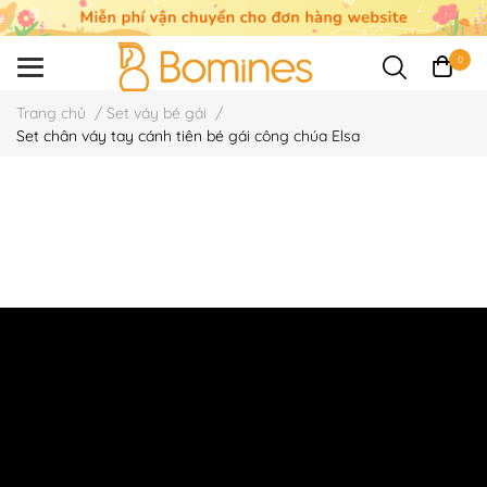
0
Trang chủ
/
Set váy bé gái
/
Set chân váy tay cánh tiên bé gái công chúa Elsa