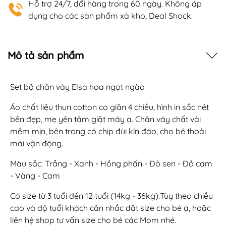
Hỗ trợ 24/7, đổi hàng trong 60 ngày. Không áp
dụng cho các sản phẩm xả kho, Deal Shock.
Mô tả sản phẩm
Set bộ chân váy Elsa hoa ngọt ngào
Áo chất liệu thun cotton co giãn 4 chiều, hình in sắc nét
bền đẹp, mẹ yên tâm giặt máy ạ. Chân váy chất vải
mềm mịn, bên trong có chip đùi kín đáo, cho bé thoải
mái vận động.
Màu sắc: Trắng - Xanh - Hồng phấn - Đỏ sen - Đỏ cam
- Vàng - Cam
Có size từ 3 tuổi đến 12 tuổi (14kg - 36kg).Tùy theo chiều
cao và độ tuổi khách cân nhắc đặt size cho bé ạ, hoặc
liên hệ shop tư vấn size cho bé các Mom nhé.