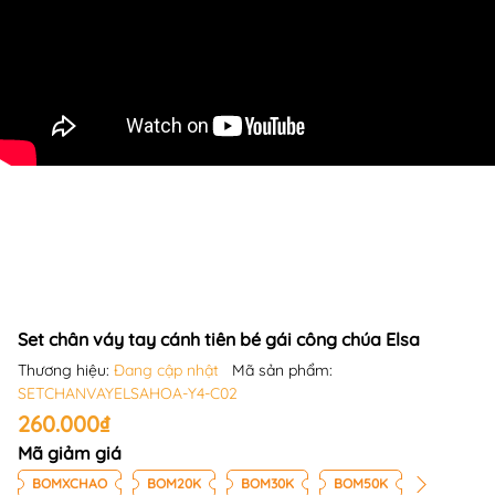
Set chân váy tay cánh tiên bé gái công chúa Elsa
Thương hiệu:
Đang cập nhật
Mã sản phẩm:
SETCHANVAYELSAHOA-Y4-C02
260.000₫
Mã giảm giá
BOMXCHAO
BOM20K
BOM30K
BOM50K