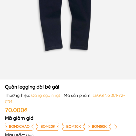
Quần legging dài bé gái
Thương hiệu:
Đang cập nhật
Mã sản phẩm:
LEGGING001-Y2-
C04
70.000₫
Mã giảm giá
BOMXCHAO
BOM20K
BOM30K
BOM50K
Màu sắc:
Đen