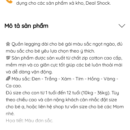
dụng cho các sản phẩm xả kho, Deal Shock.
Mô tả sản phẩm
🌼 Quần legging dài cho bé gái màu sắc ngọt ngào, đủ
màu sắc cho bé yêu lựa chọn theo ý thích.
💯 Sản phẩm được sản xuất từ chất zip cotton cao cấp,
mềm mịn và co giãn cực tốt giúp các bé luôn thoải mái
và dễ dàng vận động.
🌈 Màu sắc: Đen - Trắng - Xám - Tím - Hồng - Vàng -
Ca cao.
Đủ size cho con từ 1 tuổi đến 12 tuổi (10kg - 36kg). Tùy
theo chiều cao và cân nặng khách cân nhắc đặt size
cho bé ạ, hoặc liên hệ shop tư vấn size cho bé các Mom
nhé.
Họa tiết: Màu đơn sắc.