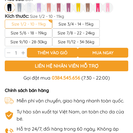
Kích thước:
Size 1/2 - 10 - 11kg
Size 1/2 - 10 - 11kg
Size 3/4 - 14 - 15kg
Size 5/6 - 18 - 19kg
Size 7/8 - 22 - 24kg
Size 9/10 - 28-30kg
Size 11/12 - 34-36kg
THÊM VÀO GIỎ
MUA NGAY
LIÊN HỆ NHÂN VIÊN HỖ TRỢ
Gọi đặt mua
0384.545.656
(7:30 - 22:00)
Chính sách bán hàng
Miễn phí vận chuyển, giao hàng nhanh toàn quốc.
Tự hào sản xuất tại Việt Nam, an toàn cho da của
bé.
Hỗ trợ 24/7, đổi hàng trong 60 ngày. Không áp