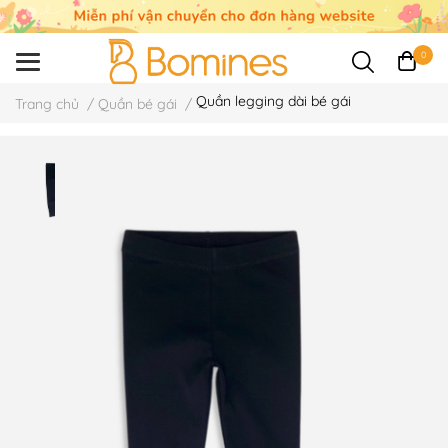
0
Quần legging dài bé gái
Trang chủ
/
Quần bé gái
/