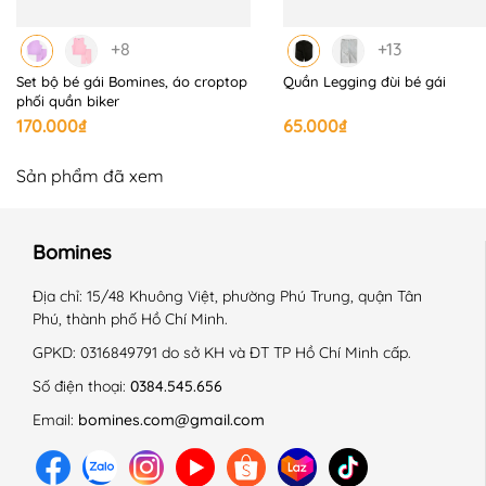
+8
+13
Set bộ bé gái Bomines, áo croptop
Quần Legging đùi bé gái
phối quần biker
170.000₫
65.000₫
Sản phẩm đã xem
Bomines
Địa chỉ:
15/48 Khuông Việt, phường Phú Trung, quận Tân
Phú, thành phố Hồ Chí Minh.
GPKD:
0316849791 do sở KH và ĐT TP Hồ Chí Minh cấp.
Số điện thoại:
0384.545.656
Email:
bomines.com@gmail.com