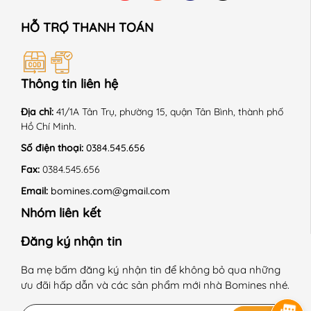
HỖ TRỢ THANH TOÁN
Thông tin liên hệ
Địa chỉ:
41/1A Tân Trụ, phường 15, quận Tân Bình, thành phố
Hồ Chí Minh.
Số điện thoại:
0384.545.656
Fax:
0384.545.656
Email:
bomines.com@gmail.com
Nhóm liên kết
Đăng ký nhận tin
Ba mẹ bấm đăng ký nhận tin để không bỏ qua những
ưu đãi hấp dẫn và các sản phẩm mới nhà Bomines nhé.