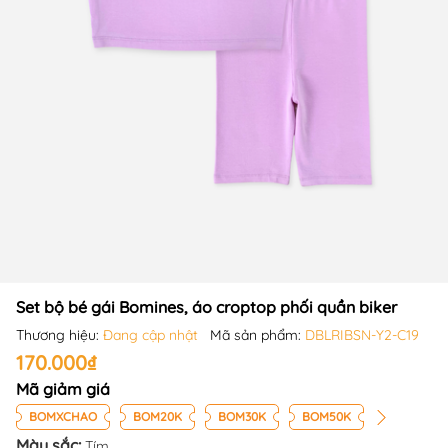
Set bộ bé gái Bomines, áo croptop phối quần biker
Thương hiệu:
Đang cập nhật
Mã sản phẩm:
DBLRIBSN-Y2-C19
170.000₫
Mã giảm giá
BOMXCHAO
BOM20K
BOM30K
BOM50K
Màu sắc:
Tím