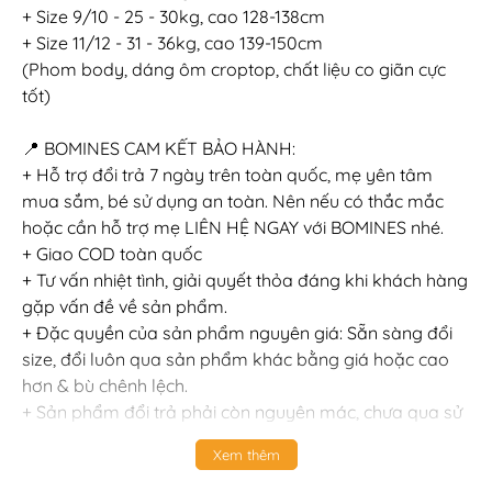
+ Size 9/10 - 25 - 30kg, cao 128-138cm
+ Size 11/12 - 31 - 36kg, cao 139-150cm
(Phom body, dáng ôm croptop, chất liệu co giãn cực
tốt)
📍 BOMINES CAM KẾT BẢO HÀNH:
+ Hỗ trợ đổi trả 7 ngày trên toàn quốc, mẹ yên tâm
mua sắm, bé sử dụng an toàn. Nên nếu có thắc mắc
hoặc cần hỗ trợ mẹ LIÊN HỆ NGAY với BOMINES nhé.
+ Giao COD toàn quốc
+ Tư vấn nhiệt tình, giải quyết thỏa đáng khi khách hàng
gặp vấn đề về sản phẩm.
+ Đặc quyền của sản phẩm nguyên giá: Sẵn sàng đổi
size, đổi luôn qua sản phẩm khác bằng giá hoặc cao
hơn & bù chênh lệch.
+ Sản phẩm đổi trả phải còn nguyên mác, chưa qua sử
dụng, giặt tẩy, không bị bẩn hoặc bị hư hỏng bởi các
Xem thêm
tác nhân bên ngoài.
+ BOMINES là thương hiệu thời trang trẻ em chính hãng,