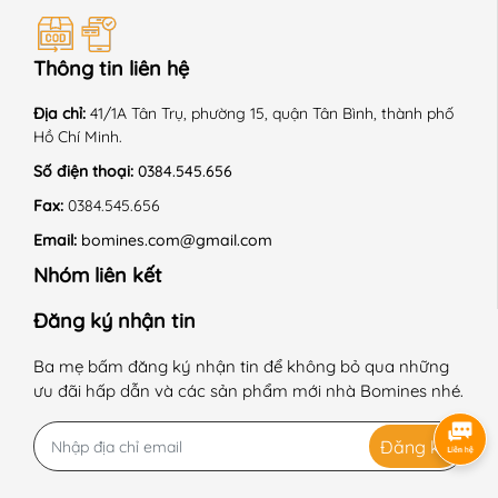
Thông tin liên hệ
Địa chỉ:
41/1A Tân Trụ, phường 15, quận Tân Bình, thành phố
Hồ Chí Minh.
Số điện thoại:
0384.545.656
Fax:
0384.545.656
Email:
bomines.com@gmail.com
Nhóm liên kết
Đăng ký nhận tin
Ba mẹ bấm đăng ký nhận tin để không bỏ qua những
ưu đãi hấp dẫn và các sản phẩm mới nhà Bomines nhé.
Đăng ký