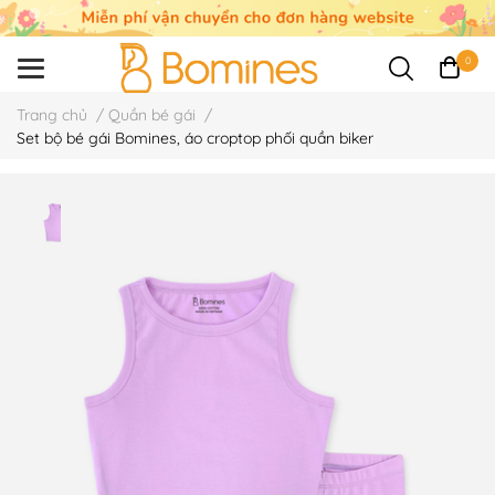
0
Trang chủ
/
Quần bé gái
/
Set bộ bé gái Bomines, áo croptop phối quần biker