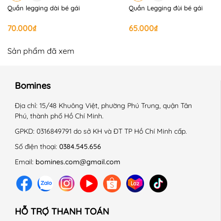
#Bomines #quanaotreem #thoitrangtreem #begai
Quần legging dài bé gái
Quần Legging đùi bé gái
#aobegai #aobody #aocroptop
70.000₫
65.000₫
Sản phẩm đã xem
Bomines
Địa chỉ:
15/48 Khuông Việt, phường Phú Trung, quận Tân
Phú, thành phố Hồ Chí Minh.
GPKD:
0316849791 do sở KH và ĐT TP Hồ Chí Minh cấp.
Số điện thoại:
0384.545.656
Email:
bomines.com@gmail.com
HỖ TRỢ THANH TOÁN