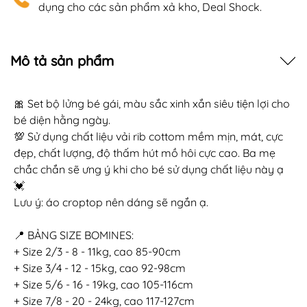
dụng cho các sản phẩm xả kho, Deal Shock.
Mô tả sản phẩm
🎀 Set bộ lửng bé gái, màu sắc xinh xắn siêu tiện lợi cho
bé diện hằng ngày.
💯 Sử dụng chất liệu vải rib cottom mềm mịn, mát, cực
đẹp, chất lượng, độ thấm hút mồ hôi cực cao. Ba mẹ
chắc chắn sẽ ưng ý khi cho bé sử dụng chất liệu này ạ
💓
Lưu ý: áo croptop nên dáng sẽ ngắn ạ.
📍 BẢNG SIZE BOMINES:
+ Size 2/3 - 8 - 11kg, cao 85-90cm
+ Size 3/4 - 12 - 15kg, cao 92-98cm
+ Size 5/6 - 16 - 19kg, cao 105-116cm
+ Size 7/8 - 20 - 24kg, cao 117-127cm