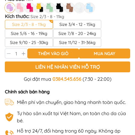
Kích thước:
Size 2/3 - 8 - 11kg
Size 2/3 - 8 - 11kg
Size 3/4 - 12 - 15kg
Size 5/6 - 16 - 19kg
Size 7/8 - 20 - 24kg
Size 9/10 - 25 -30kg
Size 11/12 - 31-36kg
THÊM VÀO GIỎ
MUA NGAY
LIÊN HỆ NHÂN VIÊN HỖ TRỢ
Gọi đặt mua
0384.545.656
(7:30 - 22:00)
Chính sách bán hàng
Miễn phí vận chuyển, giao hàng nhanh toàn quốc.
Tự hào sản xuất tại Việt Nam, an toàn cho da của
bé.
Hỗ trợ 24/7, đổi hàng trong 60 ngày. Không áp