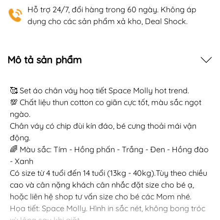
Hỗ trợ 24/7, đổi hàng trong 60 ngày. Không áp
dụng cho các sản phẩm xả kho, Deal Shock.
Mô tả sản phẩm
🥰 Set áo chân váy hoạ tiết Space Molly hot trend.
💯 Chất liệu thun cotton co giãn cực tốt, màu sắc ngọt
ngào.
Chân váy có chip đùi kín đáo, bé cưng thoải mái vận
động.
🌈 Màu sắc: Tím - Hồng phấn - Trắng - Đen - Hồng đào
- Xanh
Có size từ 4 tuổi đến 14 tuổi (13kg - 40kg).Tùy theo chiều
cao và cân nặng khách cân nhắc đặt size cho bé ạ,
hoặc liên hệ shop tư vấn size cho bé các Mom nhé.
Họa tiết: Space Molly. Hình in sắc nét, không bong tróc