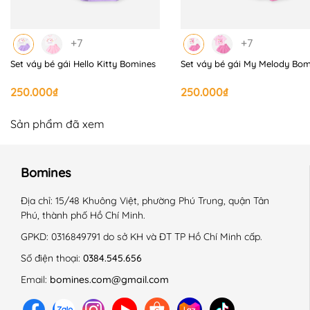
+7
+7
Set váy bé gái Hello Kitty Bomines
Set váy bé gái My Melody Bom
250.000₫
250.000₫
Sản phẩm đã xem
Bomines
Địa chỉ:
15/48 Khuông Việt, phường Phú Trung, quận Tân
Phú, thành phố Hồ Chí Minh.
GPKD:
0316849791 do sở KH và ĐT TP Hồ Chí Minh cấp.
Số điện thoại:
0384.545.656
Email:
bomines.com@gmail.com