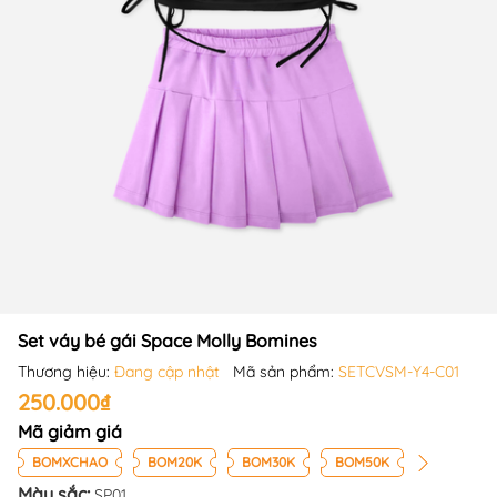
Set váy bé gái Space Molly Bomines
Thương hiệu:
Đang cập nhật
Mã sản phẩm:
SETCVSM-Y4-C01
250.000₫
Mã giảm giá
BOMXCHAO
BOM20K
BOM30K
BOM50K
Màu sắc:
SP01