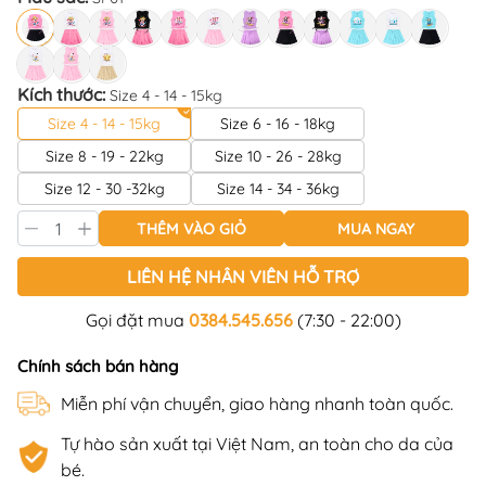
Kích thước:
Size 4 - 14 - 15kg
Size 4 - 14 - 15kg
Size 6 - 16 - 18kg
Size 8 - 19 - 22kg
Size 10 - 26 - 28kg
Size 12 - 30 -32kg
Size 14 - 34 - 36kg
THÊM VÀO GIỎ
MUA NGAY
LIÊN HỆ NHÂN VIÊN HỖ TRỢ
Gọi đặt mua
0384.545.656
(7:30 - 22:00)
Chính sách bán hàng
Miễn phí vận chuyển, giao hàng nhanh toàn quốc.
Tự hào sản xuất tại Việt Nam, an toàn cho da của
bé.