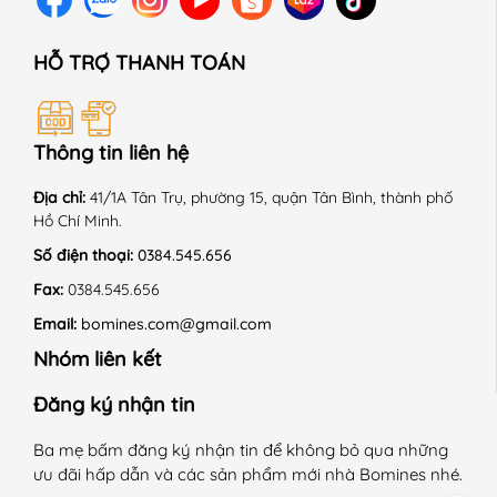
HỖ TRỢ THANH TOÁN
Thông tin liên hệ
Địa chỉ:
41/1A Tân Trụ, phường 15, quận Tân Bình, thành phố
Hồ Chí Minh.
Số điện thoại:
0384.545.656
Fax:
0384.545.656
Email:
bomines.com@gmail.com
Nhóm liên kết
Đăng ký nhận tin
Ba mẹ bấm đăng ký nhận tin để không bỏ qua những
ưu đãi hấp dẫn và các sản phẩm mới nhà Bomines nhé.