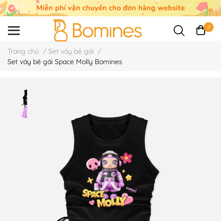
0
Trang chủ
/
Set váy bé gái
/
Set váy bé gái Space Molly Bomines