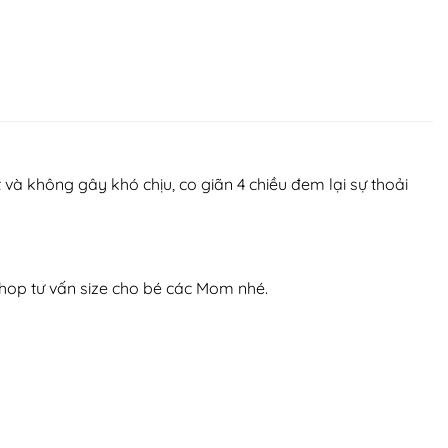
và không gây khó chịu, co giãn 4 chiều đem lại sự thoải
ệ shop tư vấn size cho bé các Mom nhé.