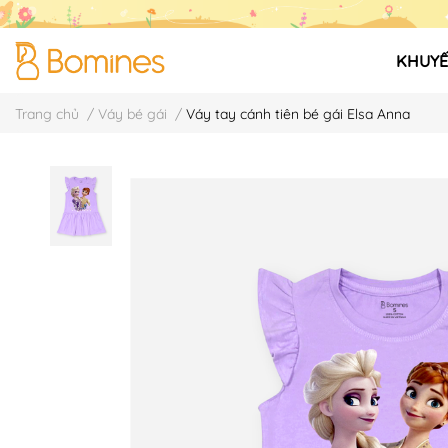
KHUYẾ
Trang chủ
/
Váy bé gái
/
Váy tay cánh tiên bé gái Elsa Anna