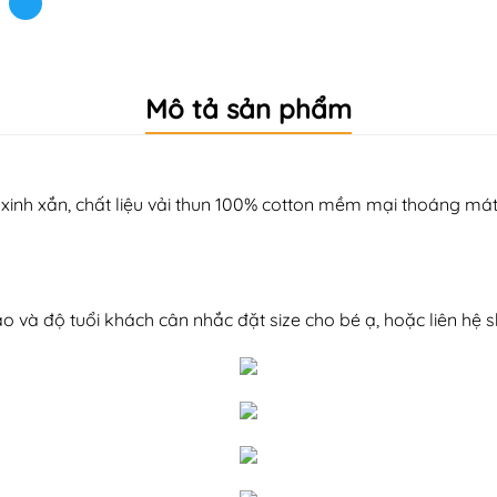
Mô tả sản phẩm
xinh xắn, chất liệu vải thun 100% cotton mềm mại thoáng mát 
 cao và độ tuổi khách cân nhắc đặt size cho bé ạ, hoặc liên h