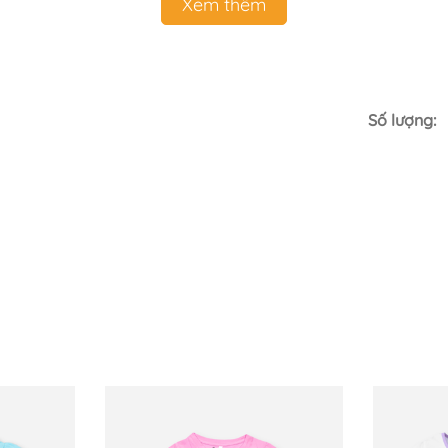
Xem thêm
Số lượng:
sắm, bé sử dụng an toàn. Nên nếu có thắc mắc hoặc cần hỗ 
gặp vấn đề về sản phẩm.
 đổi luôn qua sản phẩm khác bằng giá hoặc cao hơn & bù ch
, giặt tẩy, không bị bẩn hoặc bị hư hỏng bởi các tác nhân b
ề cao chất lượng sản phẩm an toàn cho con với giá thành hợp