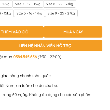
 - 19kg
Size 3 - 12 - 13kg
Size 8 - 22 - 24kg
4 - 15kg
Size 5 - 16 - 17kg
Size 9 - 25 - 27kg
THÊM VÀO GIỎ
MUA NGAY
LIÊN HỆ NHÂN VIÊN HỖ TRỢ
đặt mua
0384.545.656
(7:30 - 22:00)
, giao hàng nhanh toàn quốc.
Việt Nam, an toàn cho da của bé.
ng trong 60 ngày. Không áp dụng cho các sản phẩm