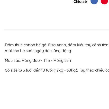
Chia sẻ
Đầm thun cotton bé gái Elsa Anna, đầm kiểu tay cánh tiên 
mái cho bé suốt ngày dài năng động.
Màu sắc: Hồng đào - Tím - Hồng sen
Có size từ 3 tuổi đến 10 tuổi (12kg - 30kg). Tùy theo chiều