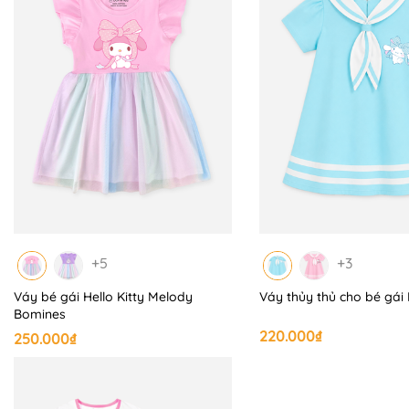
+ Kiểu dáng năng động, thoải mái, thích hợp mặc đi học, d
+ Thời tiết phù hợp: mùa xuân - hè.
📍 HƯỚNG DẪN SỬ DỤNG:
+ Giặt máy ở chế độ nhẹ, nhiệt độ thường.
+ Không sử dụng hóa chất tẩy có chứa Clo.
+ Phơi trong bóng mát.
+ Sấy thùng chế độ nhẹ nhàng.
+ Là ở nhiệt độ trung bình 150 độ C. + Giặt với sản phẩm 
+5
+3
Váy bé gái Hello Kitty Melody
Váy thủy thủ cho bé gái
+ Không là lên chi tiết trang trí.
Bomines
------------------------------------------------------------
220.000₫
250.000₫
#Bomines #quanaotreem #thoitrangtreem #begai #betr
#dongutreem #quanaongutreem #bobetrai #bobegai #ph