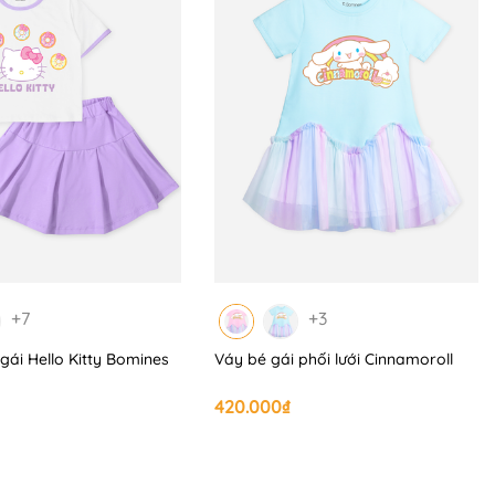
+7
+3
gái Hello Kitty Bomines
Váy bé gái phối lưới Cinnamoroll
420.000₫
egai #dobochobetrai #donguchobegai #dobotreem