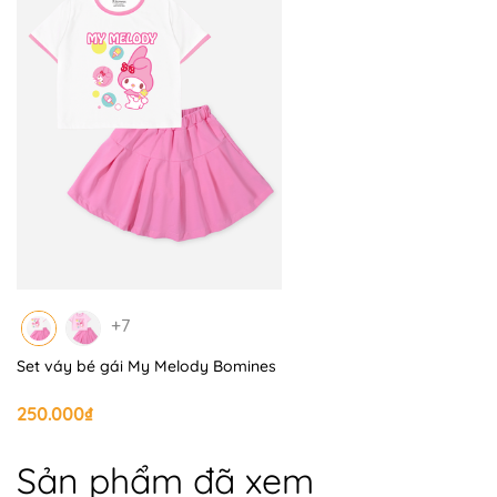
+7
Set váy bé gái My Melody Bomines
250.000₫
Sản phẩm đã xem