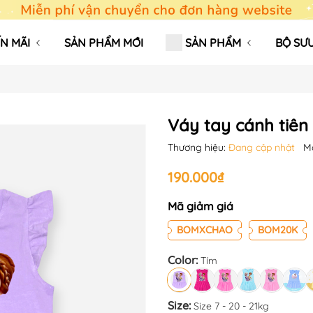
N MÃI
SẢN PHẨM MỚI
SẢN PHẨM
BỘ SƯU
Váy tay cánh tiên
Thương hiệu:
Đang cập nhật
M
190.000₫
Mã giảm giá
BOMXCHAO
BOM20K
Color:
Tím
Size:
Size 7 - 20 - 21kg