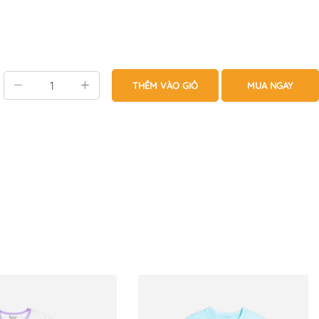
THÊM VÀO GIỎ
MUA NGAY
trợ mẹ LIÊN HỆ NGAY với BOMINES nhé.
ênh lệch.
ên ngoài.
 lý. Hướng đến việc trải nghiệm khách hàng khi sử dụng