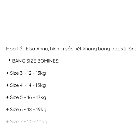
Họa tiết: Elsa Anna, hình in sắc nét không bong tróc xù lông
📍 BẢNG SIZE BOMINES:
+ Size 3 ~ 12 - 13kg
+ Size 4 ~ 14 - 15kg
+ Size 5 ~ 16 - 17kg
+ Size 6 ~ 18 - 19kg
+ Size 7 ~ 20 - 21kg
+ Size 8 ~ 22 - 24kg