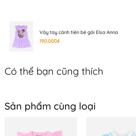
+ Size 9 ~ 25 - 27 kg
+ Size 10 ~ 28 - 30kg
Váy tay cánh tiên bé gái Elsa Anna
📍 BOMINES CAM KẾT:
190.000₫
+ Hỗ trợ đổi trả 7 ngày trên toàn quốc, mẹ yên tâm mua 
+ Giao COD toàn quốc
Có thể bạn cũng thích
+ Tư vấn nhiệt tình, giải quyết thỏa đáng khi khách hàng 
+ Đặc quyền của sản phẩm nguyên giá: Sẵn sàng đổi size,
+ Sản phẩm đổi trả phải còn nguyên mác, chưa qua sử dụng
Sản phẩm cùng loại
+ BOMINES là thương hiệu thời trang trẻ em chính hãng, đ
sản phẩm, dịch vụ.
📍 HOÀN CẢNH SỬ DỤNG: