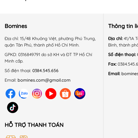
Bomines
Thông tin l
Địa chỉ:
15/48 Khuông Việt, phường Phú Trung,
Địa chỉ:
41/1A T
quận Tân Phú, thành phố Hồ Chí Minh.
Bình, thành ph
GPKD:
0316849791 do sở KH và ĐT TP Hồ Chí
Số điện thoại:
Minh cấp.
Fax:
0384.545.
Số điện thoại:
0384.545.656
Email:
bomine
Email:
bomines.com@gmail.com
HỖ TRỢ THANH TOÁN