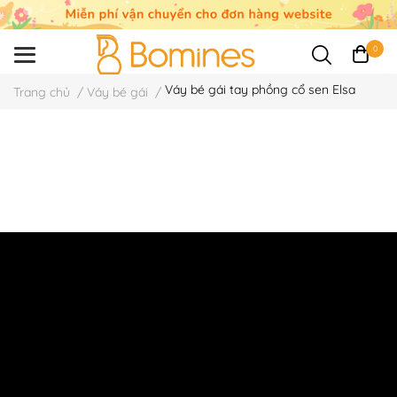
0
Váy bé gái tay phồng cổ sen Elsa
Trang chủ
/
Váy bé gái
/