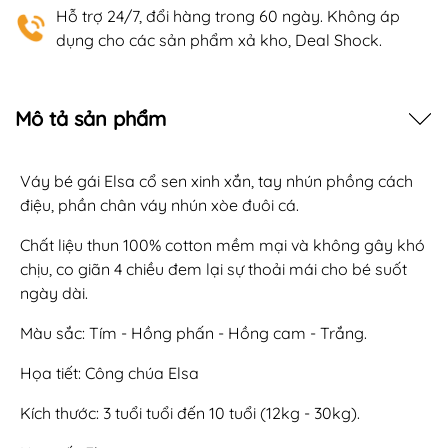
Hỗ trợ 24/7, đổi hàng trong 60 ngày. Không áp
dụng cho các sản phẩm xả kho, Deal Shock.
Mô tả sản phẩm
Váy bé gái Elsa cổ sen xinh xắn, tay nhún phồng cách
điệu, phần chân váy nhún xòe đuôi cá.
Chất liệu thun 100% cotton mềm mại và không gây khó
chịu, co giãn 4 chiều đem lại sự thoải mái cho bé suốt
ngày dài.
Màu sắc: Tím - Hồng phấn - Hồng cam - Trắng.
Họa tiết: Công chúa Elsa
Kích thước: 3 tuổi tuổi đến 10 tuổi (12kg - 30kg).