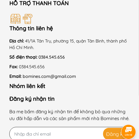
HỖ TRỢ THANH TOÁN
📍 HƯỚNG DẪN SỬ DỤNG:
+ Giặt máy ở chế độ nhẹ, nhiệt độ thường.
Thông tin liên hệ
+ Không sử dụng hóa chất tẩy có chứa Clo.
Địa chỉ:
41/1A Tân Trụ, phường 15, quận Tân Bình, thành phố
Hồ Chí Minh.
+ Phơi trong bóng mát.
Số điện thoại:
0384.545.656
+ Sấy thùng chế độ nhẹ nhàng.
Fax:
0384.545.656
+ Là ở nhiệt độ trung bình 150 độ C.
Email:
bomines.com@gmail.com
Nhóm liên kết
+ Giặt với sản phẩm cùng màu.
Đăng ký nhận tin
+ Không là lên chi tiết trang trí.
Ba mẹ bấm đăng ký nhận tin để không bỏ qua những
------------------------------------------------------------
ưu đãi hấp dẫn và các sản phẩm mới nhà Bomines nhé.
#Bomines #vaytreem #vaychobegai #vay #begai
#quanaotreem #thoitrangtreem #begai #betrai
Đăng ký