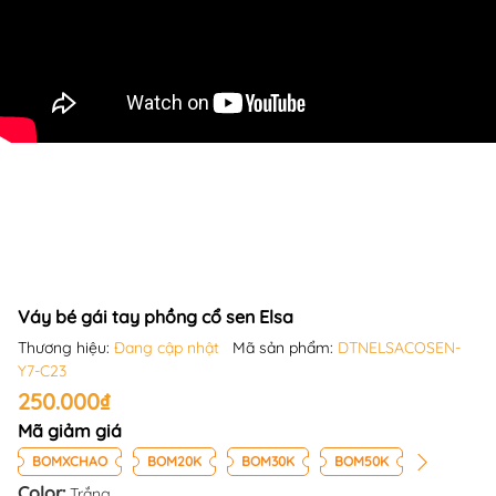
Váy bé gái tay phồng cổ sen Elsa
Thương hiệu:
Đang cập nhật
Mã sản phẩm:
DTNELSACOSEN-
Y7-C23
250.000₫
Mã giảm giá
BOMXCHAO
BOM20K
BOM30K
BOM50K
Color:
Trắng