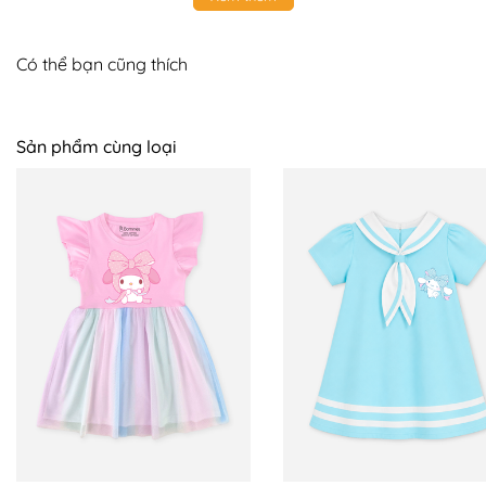
+ Size 8 ~ 22 - 24kg
Có thể bạn cũng thích
+ Size 9 ~ 25 - 27 kg
+ Size 10 ~ 28 - 30kg
Sản phẩm cùng loại
📍 BOMINES CAM KẾT:
+ Hỗ trợ đổi trả 7 ngày trên toàn quốc, mẹ yên tâm
mua sắm, bé sử dụng an toàn. Nên nếu có thắc mắc
hoặc cần hỗ trợ mẹ LIÊN HỆ NGAY với BOMINES nhé.
+ Giao COD toàn quốc
+ Tư vấn nhiệt tình, giải quyết thỏa đáng khi khách hàng
gặp vấn đề về sản phẩm.
+ Đặc quyền của sản phẩm nguyên giá: Sẵn sàng đổi