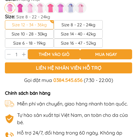
Size:
Size 8 - 22 - 24kg
Size 12 - 34 - 36kg
Size 8 - 22 - 24kg
Size 10 - 28 - 30kg
Size 14 - 40 - 42kg
Size 6 - 18 - 19kg
Size 16 - 47 - 52kg
THÊM VÀO GIỎ
MUA NGAY
LIÊN HỆ NHÂN VIÊN HỖ TRỢ
Gọi đặt mua
0384.545.656
(7:30 - 22:00)
Chính sách bán hàng
Miễn phí vận chuyển, giao hàng nhanh toàn quốc.
Tự hào sản xuất tại Việt Nam, an toàn cho da của
bé.
Hỗ trợ 24/7, đổi hàng trong 60 ngày. Không áp