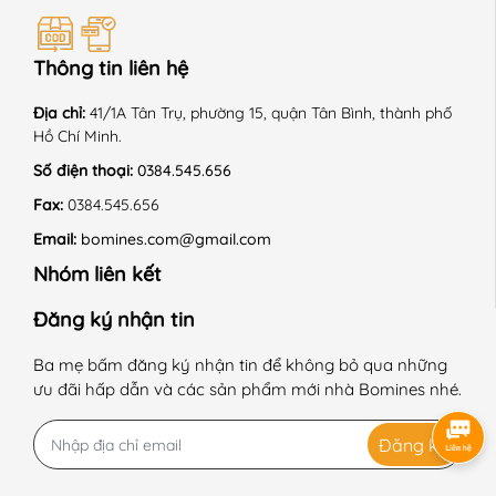
"video": "https://www.youtube.com/embed/cPors4gzq
Mk"
Thông tin liên hệ
}
Địa chỉ:
41/1A Tân Trụ, phường 15, quận Tân Bình, thành phố
Hồ Chí Minh.
Số điện thoại:
0384.545.656
Fax:
0384.545.656
Email:
bomines.com@gmail.com
Nhóm liên kết
Đăng ký nhận tin
Ba mẹ bấm đăng ký nhận tin để không bỏ qua những
ưu đãi hấp dẫn và các sản phẩm mới nhà Bomines nhé.
Đăng ký