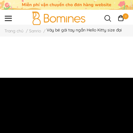
0
Váy bé gái tay ngắn Hello Kitty size đại
Trang chủ
/
Sanrio
/