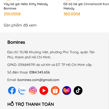
Váy bé gái Hello Kitty Melody
Đồ bộ bé gái Cinnamoroll Kur
Bomines
Melody
📍 HƯỚNG DẪN SỬ DỤNG:
250.000₫
360.000₫
+ Giặt máy ở chế độ nhẹ, nhiệt độ thường.
+ Không sử dụng hóa chất tẩy có chứa Clo.
Sản phẩm đã xem
+ Phơi trong bóng mát.
+ Sấy thùng chế độ nhẹ nhàng.
+ Là ở nhiệt độ trung bình 150 độ C.
Bomines
+ Giặt với sản phẩm cùng màu.
+ Không là lên chi tiết trang trí.
Địa chỉ:
15/48 Khuông Việt, phường Phú Trung, quận Tân
Phú, thành phố Hồ Chí Minh.
------------------------------------------------------------
#Bomines #quanaotreem #thoitrangtreem #begai
GPKD:
0316849791 do sở KH và ĐT TP Hồ Chí Minh cấp.
#betrai #chobe #dobochobe #dobobetrai #dobobegai
Số điện thoại:
0384.545.656
#dobochobegai #dobochobetrai #donguchobegai
Email:
bomines.com@gmail.com
#dobotreem #dongutreem #quanaongutreem
#bobetrai #bobegai #phimhoathinh #hello kitty #kitty
{
HỖ TRỢ THANH TOÁN