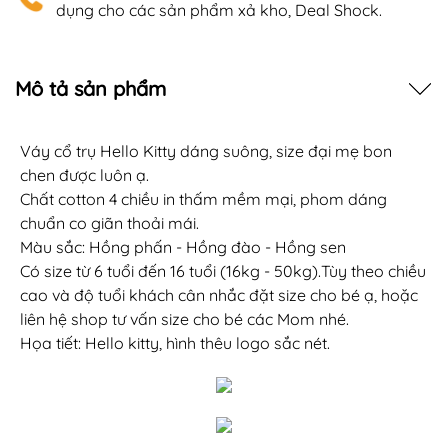
dụng cho các sản phẩm xả kho, Deal Shock.
Mô tả sản phẩm
Váy cổ trụ Hello Kitty dáng suông, size đại mẹ bon
chen được luôn ạ.
Chất cotton 4 chiều in thấm mềm mại, phom dáng
chuẩn co giãn thoải mái.
Màu sắc: Hồng phấn - Hồng đào - Hồng sen
Có size từ 6 tuổi đến 16 tuổi (16kg - 50kg).Tùy theo chiều
cao và độ tuổi khách cân nhắc đặt size cho bé ạ, hoặc
liên hệ shop tư vấn size cho bé các Mom nhé.
Họa tiết: Hello kitty, hình thêu logo sắc nét.