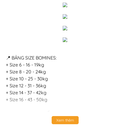
📍 BẢNG SIZE BOMINES:
+ Size 6 - 16 - 19kg
+ Size 8 - 20 - 24kg
+ Size 10 - 25 - 30kg
+ Size 12 - 31 - 36kg
+ Size 14 - 37 - 42kg
+ Size 16 - 43 - 50kg
📍 BOMINES CAM KẾT:
+ Hỗ trợ đổi trả 7 ngày trên toàn quốc, mẹ yên tâm
Xem thêm
mua sắm, bé sử dụng an toàn. Nên nếu có thắc mắc