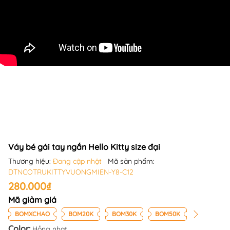
Váy bé gái tay ngắn Hello Kitty size đại
Thương hiệu:
Đang cập nhật
Mã sản phẩm:
DTNCOTRUKITTYVUONGMIEN-Y8-C12
280.000₫
Mã giảm giá
BOMXCHAO
BOM20K
BOM30K
BOM50K
Color:
Hồng nhạt