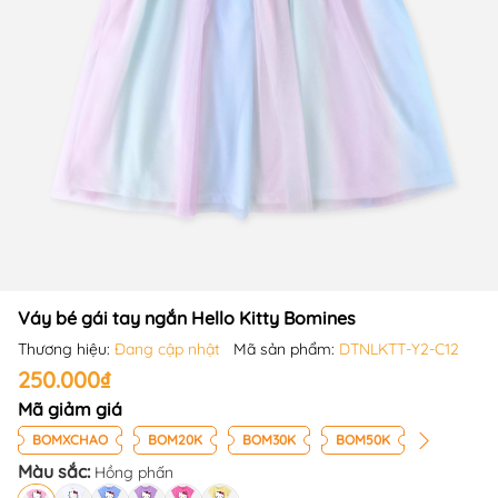
Váy bé gái tay ngắn Hello Kitty Bomines
Thương hiệu:
Đang cập nhật
Mã sản phẩm:
DTNLKTT-Y2-C12
250.000₫
Mã giảm giá
BOMXCHAO
BOM20K
BOM30K
BOM50K
Màu sắc:
Hồng phấn