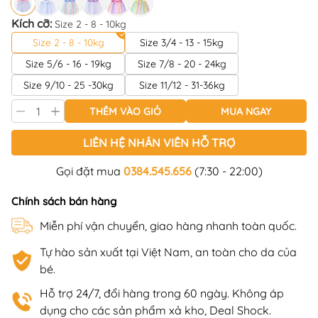
Kích cỡ:
Size 2 - 8 - 10kg
Size 2 - 8 - 10kg
Size 3/4 - 13 - 15kg
Size 5/6 - 16 - 19kg
Size 7/8 - 20 - 24kg
Size 9/10 - 25 -30kg
Size 11/12 - 31-36kg
THÊM VÀO GIỎ
MUA NGAY
LIÊN HỆ NHÂN VIÊN HỖ TRỢ
Gọi đặt mua
0384.545.656
(7:30 - 22:00)
Chính sách bán hàng
Miễn phí vận chuyển, giao hàng nhanh toàn quốc.
Tự hào sản xuất tại Việt Nam, an toàn cho da của
bé.
Hỗ trợ 24/7, đổi hàng trong 60 ngày. Không áp
dụng cho các sản phẩm xả kho, Deal Shock.