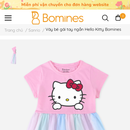
0
Váy bé gái tay ngắn Hello Kitty Bomines
Trang chủ
/
Sanrio
/