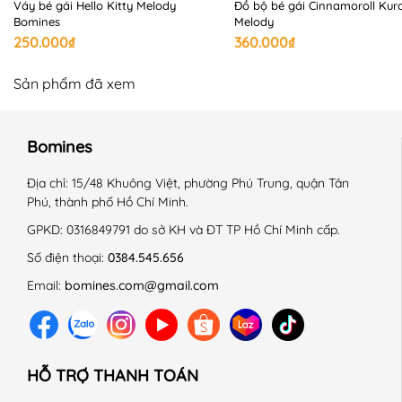
Váy bé gái Hello Kitty Melody
Đồ bộ bé gái Cinnamoroll Kur
Bomines
Melody
250.000₫
360.000₫
Sản phẩm đã xem
Bomines
Địa chỉ:
15/48 Khuông Việt, phường Phú Trung, quận Tân
Phú, thành phố Hồ Chí Minh.
GPKD:
0316849791 do sở KH và ĐT TP Hồ Chí Minh cấp.
Số điện thoại:
0384.545.656
Email:
bomines.com@gmail.com
HỖ TRỢ THANH TOÁN