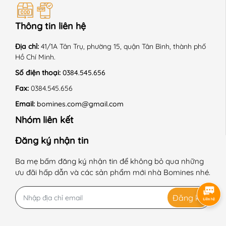
Thông tin liên hệ
Địa chỉ:
41/1A Tân Trụ, phường 15, quận Tân Bình, thành phố
Hồ Chí Minh.
Số điện thoại:
0384.545.656
Fax:
0384.545.656
Email:
bomines.com@gmail.com
Nhóm liên kết
Đăng ký nhận tin
Ba mẹ bấm đăng ký nhận tin để không bỏ qua những
ưu đãi hấp dẫn và các sản phẩm mới nhà Bomines nhé.
Đăng ký