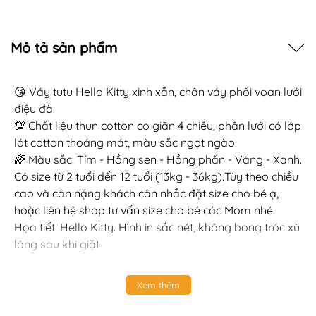
Mô tả sản phẩm
😘 Váy tutu Hello Kitty xinh xắn, chân váy phối voan lưới
điệu đà.
💯 Chất liệu thun cotton co giãn 4 chiều, phần lưới có lớp
lót cotton thoáng mát, màu sắc ngọt ngào.
🌈 Màu sắc: Tím - Hồng sen - Hồng phấn - Vàng - Xanh.
Có size từ 2 tuổi đến 12 tuổi (13kg - 36kg).Tùy theo chiều
cao và cân nặng khách cân nhắc đặt size cho bé ạ,
hoặc liên hệ shop tư vấn size cho bé các Mom nhé.
Họa tiết: Hello Kitty. Hình in sắc nét, không bong tróc xù
lông sau khi giặt
Xem thêm