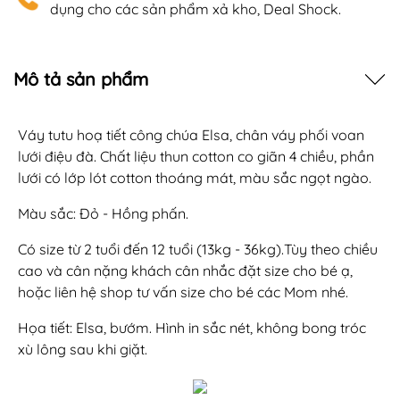
dụng cho các sản phẩm xả kho, Deal Shock.
Mô tả sản phẩm
Váy tutu hoạ tiết công chúa Elsa, chân váy phối voan
lưới điệu đà. Chất liệu thun cotton co giãn 4 chiều, phần
lưới có lớp lót cotton thoáng mát, màu sắc ngọt ngào.
Màu sắc: Đỏ - Hồng phấn.
Có size từ 2 tuổi đến 12 tuổi (13kg - 36kg).Tùy theo chiều
cao và cân nặng khách cân nhắc đặt size cho bé ạ,
hoặc liên hệ shop tư vấn size cho bé các Mom nhé.
Họa tiết: Elsa, bướm. Hình in sắc nét, không bong tróc
xù lông sau khi giặt.