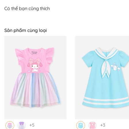
Có thể bạn cũng thích
📍 BOMINES CAM KẾT BẢO HÀNH:
+ Hỗ trợ đổi trả 7 ngày trên toàn quốc, mẹ yên tâm
Sản phẩm cùng loại
mua sắm, bé sử dụng an toàn. Nên nếu có thắc mắc
hoặc cần hỗ trợ mẹ LIÊN HỆ NGAY với BOMINES nhé.
+ Giao COD toàn quốc
+ Tư vấn nhiệt tình, giải quyết thỏa đáng khi khách hàng
gặp vấn đề về sản phẩm.
+ Đặc quyền của sản phẩm nguyên giá: Sẵn sàng đổi
size, đổi luôn qua sản phẩm khác bằng giá hoặc cao
hơn & bù chênh lệch.
+ Sản phẩm đổi trả phải còn nguyên mác, chưa qua sử
dụng, giặt tẩy, không bị bẩn hoặc bị hư hỏng bởi các
tác nhân bên ngoài.
+5
+3