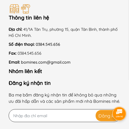
+ Phơi trong bóng mát.
Thông tin liên hệ
+ Sấy thùng chế độ nhẹ nhàng.
+ Là ở nhiệt độ trung bình 150 độ C.
Địa chỉ:
41/1A Tân Trụ, phường 15, quận Tân Bình, thành phố
Hồ Chí Minh.
+ Giặt với sản phẩm cùng màu.
Số điện thoại:
0384.545.656
+ Không là lên chi tiết trang trí.
Fax:
0384.545.656
Email:
bomines.com@gmail.com
------------------------------------------------------------
Nhóm liên kết
#Bomines #quanaotreem #thoitrangtreem #begai
#betrai #chobe #dobochobe #dobobetrai #dobobegai
Đăng ký nhận tin
#dobochobegai #dobochobetrai #donguchobegai
Ba mẹ bấm đăng ký nhận tin để không bỏ qua những
#dobotreem #dongutreem #quanaongutreem
ưu đãi hấp dẫn và các sản phẩm mới nhà Bomines nhé.
#bobetrai #bobegai #phimhoathinh #HELLOKITTY
#KITTY
Đăng ký