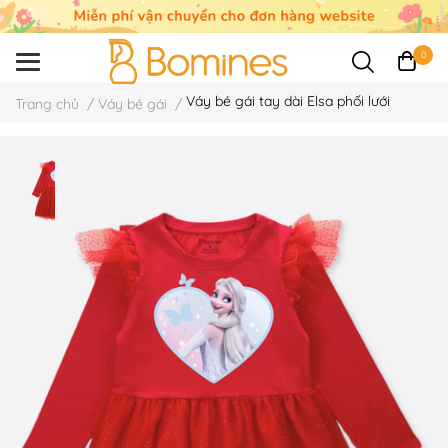
0
Váy bé gái tay dài Elsa phối lưới
Trang chủ
/
Váy bé gái
/