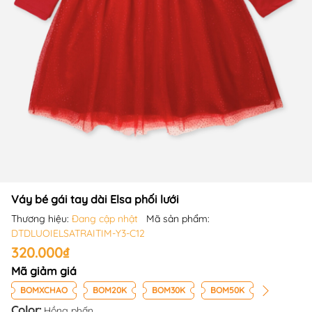
Váy bé gái tay dài Elsa phối lưới
Thương hiệu:
Đang cập nhật
Mã sản phẩm:
DTDLUOIELSATRAITIM-Y3-C12
320.000₫
Mã giảm giá
BOMXCHAO
BOM20K
BOM30K
BOM50K
Color:
Hồng phấn