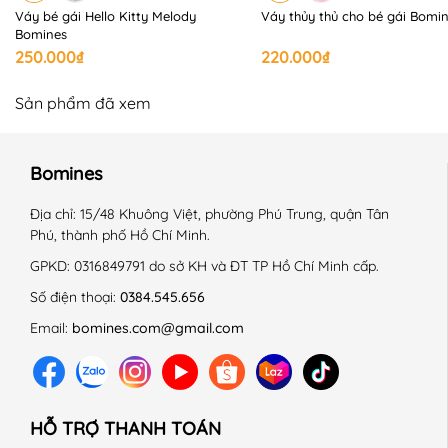
+ BOMINES là thương hiệu thời trang trẻ em chính hãng,
Váy bé gái Hello Kitty Melody
Váy thủy thủ cho bé gái Bomi
Bomines
đề cao chất lượng sản phẩm an toàn cho con với giá
250.000₫
220.000₫
thành hợp lý. Hướng đến việc trải nghiệm khách hàng
khi sử dụng sản phẩm, dịch vụ.
Sản phẩm đã xem
📍 HOÀN CẢNH SỬ DỤNG:
Bomines
+ Kiểu dáng năng động, thoải mái, thích hợp mặc đi
Địa chỉ:
15/48 Khuông Việt, phường Phú Trung, quận Tân
học, dạo chơi, đi tiệc.
Phú, thành phố Hồ Chí Minh.
GPKD:
0316849791 do sở KH và ĐT TP Hồ Chí Minh cấp.
+ Thời tiết phù hợp: mùa xuân - hè.
Số điện thoại:
0384.545.656
Email:
bomines.com@gmail.com
📍 HƯỚNG DẪN SỬ DỤNG:
+ Giặt máy ở chế độ nhẹ, nhiệt độ thường.
HỖ TRỢ THANH TOÁN
+ Không sử dụng hóa chất tẩy có chứa Clo.