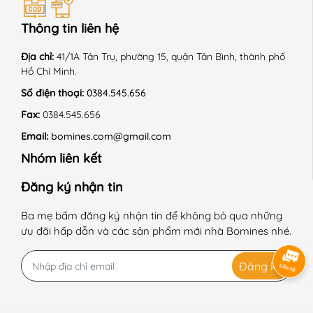
Thông tin liên hệ
Địa chỉ:
41/1A Tân Trụ, phường 15, quận Tân Bình, thành phố
Hồ Chí Minh.
Số điện thoại:
0384.545.656
Fax:
0384.545.656
Email:
bomines.com@gmail.com
Nhóm liên kết
Đăng ký nhận tin
Ba mẹ bấm đăng ký nhận tin để không bỏ qua những
ưu đãi hấp dẫn và các sản phẩm mới nhà Bomines nhé.
Đăng ký