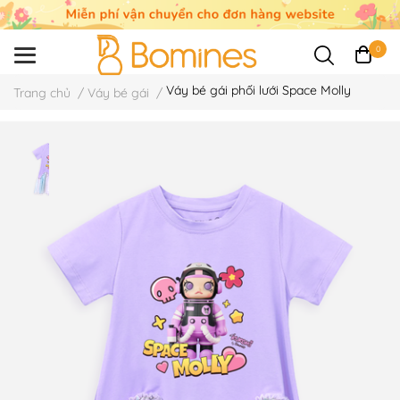
0
Váy bé gái phối lưới Space Molly
Trang chủ
/
Váy bé gái
/