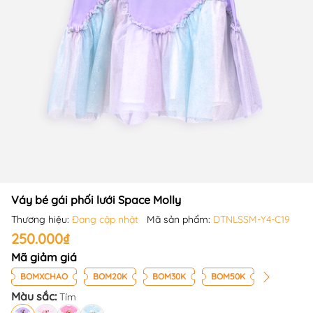
Váy bé gái phối lưới Space Molly
Thương hiệu:
Đang cập nhật
Mã sản phẩm:
DTNLSSM-Y4-C19
250.000₫
Mã giảm giá
BOMXCHAO
BOM20K
BOM30K
BOM50K
Màu sắc:
Tím