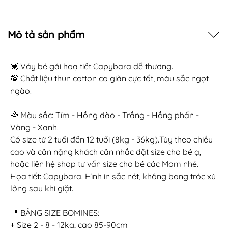
Mô tả sản phẩm
💓 Váy bé gái hoạ tiết Capybara dễ thương.
💯 Chất liệu thun cotton co giãn cực tốt, màu sắc ngọt
ngào.
🌈 Màu sắc: Tím - Hồng đào - Trắng - Hồng phấn -
Vàng - Xanh.
Có size từ 2 tuổi đến 12 tuổi (8kg - 36kg).Tùy theo chiều
cao và cân nặng khách cân nhắc đặt size cho bé ạ,
hoặc liên hệ shop tư vấn size cho bé các Mom nhé.
Họa tiết: Capybara. Hình in sắc nét, không bong tróc xù
lông sau khi giặt.
📍 BẢNG SIZE BOMINES:
+ Size 2 - 8 - 12kg, cao 85-90cm