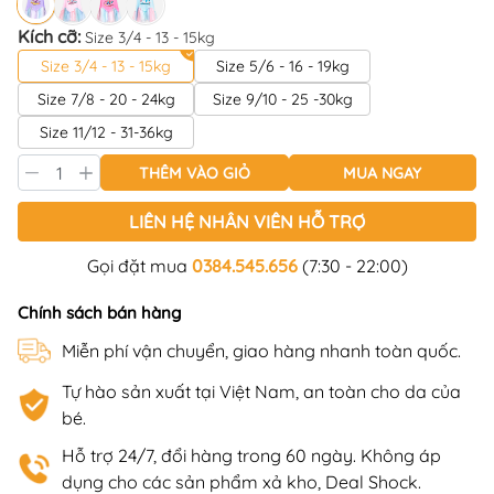
Kích cỡ:
Size 3/4 - 13 - 15kg
Size 3/4 - 13 - 15kg
Size 5/6 - 16 - 19kg
Size 7/8 - 20 - 24kg
Size 9/10 - 25 -30kg
Size 11/12 - 31-36kg
THÊM VÀO GIỎ
MUA NGAY
LIÊN HỆ NHÂN VIÊN HỖ TRỢ
Gọi đặt mua
0384.545.656
(7:30 - 22:00)
Chính sách bán hàng
Miễn phí vận chuyển, giao hàng nhanh toàn quốc.
Tự hào sản xuất tại Việt Nam, an toàn cho da của
bé.
Hỗ trợ 24/7, đổi hàng trong 60 ngày. Không áp
dụng cho các sản phẩm xả kho, Deal Shock.