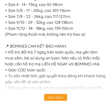
+ Size 4 - 14 - 15kg, cao 92-98cm
+ Size 5/6 - 17 - 20kg, cao 105-116cm
+ Size 7/8 - 22 - 26kg, cao 117-127cm
+ Size 9/10 - 29 - 32kg, cao 128-138cm
+ Size 11/12 - 34 - 38kg, cao 139-150cm
(Phom rộng thoải mái, không nên trừ hao ạ)
📍 BOMINES CAM KẾT BẢO HÀNH:
+ Hỗ trợ đổi trả 7 ngày trên toàn quốc, mẹ yên tâm
mua sắm, bé sử dụng an toàn. Nên nếu có thắc mắc
hoặc cần hỗ trợ mẹ LIÊN HỆ NGAY với BOMINES nhé.
+ Giao COD toàn quốc
+ Tư vấn nhiệt tình, giải quyết thỏa đáng khi khách hàng
gặp vấn đề về sản phẩm.
+ Đặc quyền của sản phẩm nguyên giá: Sẵn sàng đổi
size, đổi luôn qua sản phẩm khác bằng giá hoặc cao
Xem thêm
hơn & bù chênh lệch.
+ Sản phẩm đổi trả phải còn nguyên mác, chưa qua sử