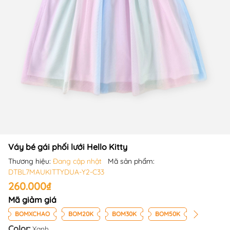
Váy bé gái phối lưới Hello Kitty
Thương hiệu:
Đang cập nhật
Mã sản phẩm:
DTBL7MAUKITTYDUA-Y2-C33
260.000₫
Mã giảm giá
BOMXCHAO
BOM20K
BOM30K
BOM50K
Color:
Xanh