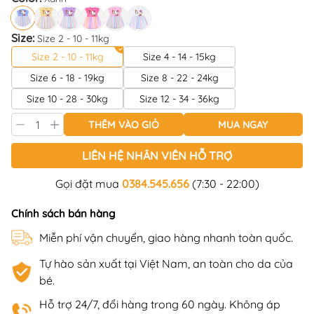
Size:
Size 2 - 10 - 11kg
Size 2 - 10 - 11kg
Size 4 - 14 - 15kg
Size 6 - 18 - 19kg
Size 8 - 22 - 24kg
Size 10 - 28 - 30kg
Size 12 - 34 - 36kg
THÊM VÀO GIỎ
MUA NGAY
LIÊN HỆ NHÂN VIÊN HỖ TRỢ
Gọi đặt mua
0384.545.656
(7:30 - 22:00)
Chính sách bán hàng
Miễn phí vận chuyển, giao hàng nhanh toàn quốc.
Tự hào sản xuất tại Việt Nam, an toàn cho da của
bé.
Hỗ trợ 24/7, đổi hàng trong 60 ngày. Không áp