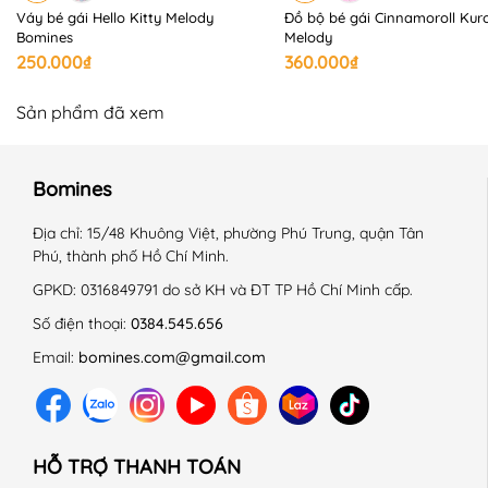
Váy bé gái Hello Kitty Melody
Đồ bộ bé gái Cinnamoroll Kur
Bomines
Melody
250.000₫
360.000₫
Sản phẩm đã xem
Bomines
Địa chỉ:
15/48 Khuông Việt, phường Phú Trung, quận Tân
Phú, thành phố Hồ Chí Minh.
GPKD:
0316849791 do sở KH và ĐT TP Hồ Chí Minh cấp.
Số điện thoại:
0384.545.656
Email:
bomines.com@gmail.com
HỖ TRỢ THANH TOÁN