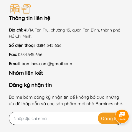
Thông tin liên hệ
Địa chỉ:
41/1A Tân Trụ, phường 15, quận Tân Bình, thành phố
Hồ Chí Minh.
Số điện thoại:
0384.545.656
Fax:
0384.545.656
Email:
bomines.com@gmail.com
Nhóm liên kết
Đăng ký nhận tin
Ba mẹ bấm đăng ký nhận tin để không bỏ qua những
ưu đãi hấp dẫn và các sản phẩm mới nhà Bomines nhé.
Đăng ký