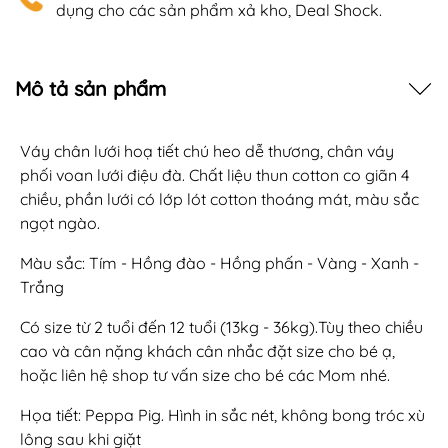
dụng cho các sản phẩm xả kho, Deal Shock.
Mô tả sản phẩm
Váy chân lưới hoạ tiết chú heo dễ thương, chân váy
phối voan lưới điệu đà. Chất liệu thun cotton co giãn 4
chiều, phần lưới có lớp lót cotton thoáng mát, màu sắc
ngọt ngào.
Màu sắc: Tím - Hồng đào - Hồng phấn - Vàng - Xanh -
Trắng
Có size từ 2 tuổi đến 12 tuổi (13kg - 36kg).Tùy theo chiều
cao và cân nặng khách cân nhắc đặt size cho bé ạ,
hoặc liên hệ shop tư vấn size cho bé các Mom nhé.
Họa tiết: Peppa Pig. Hình in sắc nét, không bong tróc xù
lông sau khi giặt