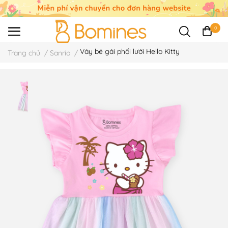
0
Váy bé gái phối lưới Hello Kitty
Trang chủ
/
Sanrio
/