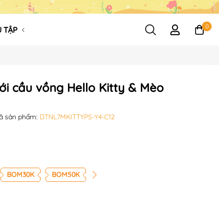
0
 TẬP
ới cầu vồng Hello Kitty & Mèo
ã sản phẩm:
DTNL7MKITTYPS-Y4-C12
BOM30K
BOM50K