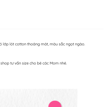
i có lớp lót cotton thoáng mát, màu sắc ngọt ngào.
hệ shop tư vấn size cho bé các Mom nhé.