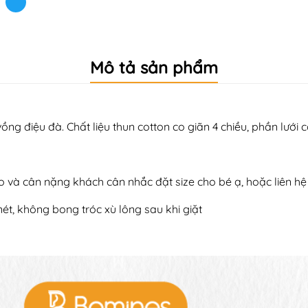
Mô tả sản phẩm
vồng điệu đà. Chất liệu thun cotton co giãn 4 chiều, phần lướ
 cao và cân nặng khách cân nhắc đặt size cho bé ạ, hoặc liên 
nét, không bong tróc xù lông sau khi giặt