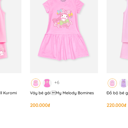
+6
ll Kuromi
Váy bé gái My Melody Bomines
Đồ bộ bé g
200.000₫
220.000₫