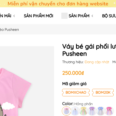
N MÃI
SẢN PHẨM MỚI
SẢN PHẨM
BỘ SƯU
 Mèo Pusheen
Váy bé gái phối lư
Pusheen
Thương hiệu:
Đang cập nhật
M
250.000₫
Mã giảm giá
BOMXCHAO
BOM20K
Color:
Hồng phấn