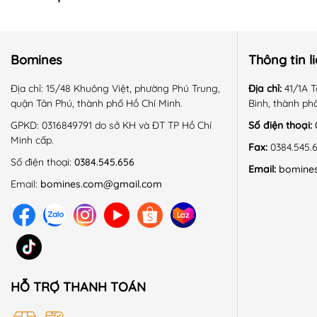
📍 HOÀN CẢNH SỬ DỤNG:
Bomines
Thông tin l
+ Kiểu dáng năng động, thoải mái, thích hợp mặc đi học, dạo
Địa chỉ:
15/48 Khuông Việt, phường Phú Trung,
Địa chỉ:
41/1A T
+ Thời tiết phù hợp: mùa xuân - hè.
quận Tân Phú, thành phố Hồ Chí Minh.
Bình, thành ph
GPKD:
0316849791 do sở KH và ĐT TP Hồ Chí
Số điện thoại:
Minh cấp.
Fax:
0384.545.
📍 HƯỚNG DẪN SỬ DỤNG:
Số điện thoại:
0384.545.656
Email:
bomine
Email:
bomines.com@gmail.com
+ Giặt máy ở chế độ nhẹ, nhiệt độ thường.
+ Không sử dụng hóa chất tẩy có chứa Clo.
+ Phơi trong bóng mát.
+ Sấy thùng chế độ nhẹ nhàng.
HỖ TRỢ THANH TOÁN
+ Là ở nhiệt độ trung bình 150 độ C.