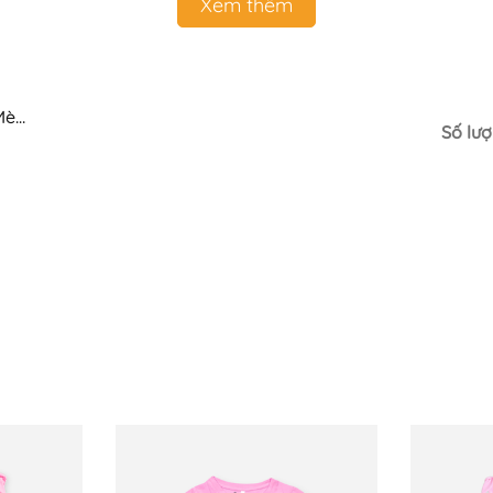
Xem thêm
 Mèo
Số lượ