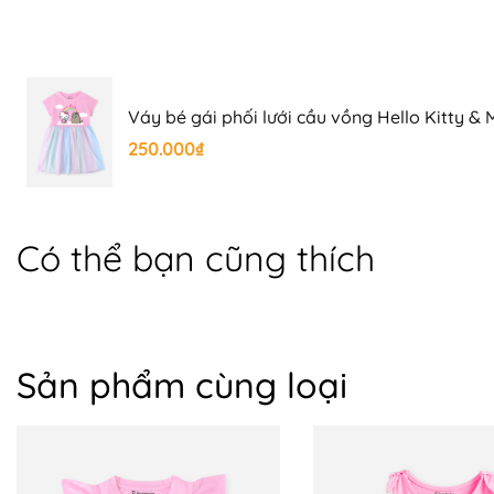
Váy bé gái phối lưới cầu vồng Hello Kitty &
Pusheen
250.000₫
Có thể bạn cũng thích
Sản phẩm cùng loại