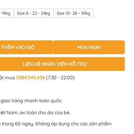
- 19kg
Size 8 - 22 - 24kg
Size 10- 28 - 30kg
THÊM VÀO GIỎ
MUA NGAY
LIÊN HỆ NHÂN VIÊN HỖ TRỢ
đặt mua
0384.545.656
(7:30 - 22:00)
, giao hàng nhanh toàn quốc.
Việt Nam, an toàn cho da của bé.
ng trong 60 ngày. Không áp dụng cho các sản phẩm