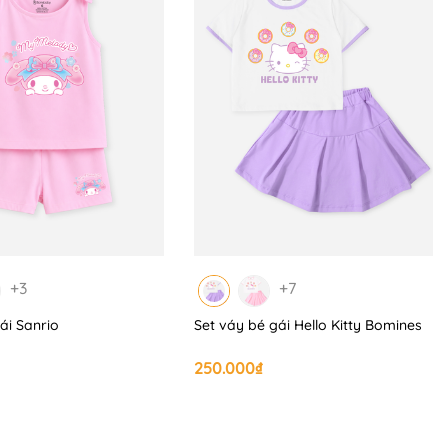
+3
+7
ái Sanrio
Set váy bé gái Hello Kitty Bomines
250.000₫