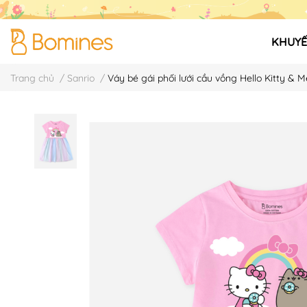
KHUYẾ
Trang chủ
/
Sanrio
/
Váy bé gái phối lưới cầu vồng Hello Kitty &