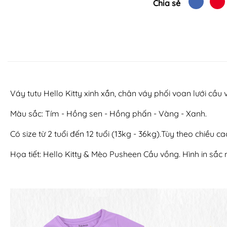
Chia sẻ
Váy tutu Hello Kitty xinh xắn, chân váy phối voan lưới cầu 
Màu sắc: Tím - Hồng sen - Hồng phấn - Vàng - Xanh.
Có size từ 2 tuổi đến 12 tuổi (13kg - 36kg).Tùy theo chiều
Họa tiết: Hello Kitty & Mèo Pusheen Cầu vồng. Hình in sắc 