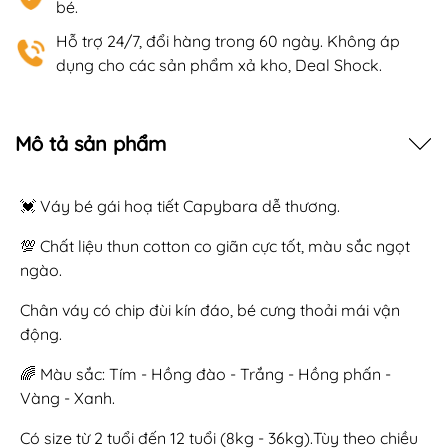
bé.
Hỗ trợ 24/7, đổi hàng trong 60 ngày. Không áp
dụng cho các sản phẩm xả kho, Deal Shock.
Mô tả sản phẩm
💓 Váy bé gái hoạ tiết Capybara dễ thương.
💯 Chất liệu thun cotton co giãn cực tốt, màu sắc ngọt
ngào.
Chân váy có chip đùi kín đáo, bé cưng thoải mái vận
động.
🌈 Màu sắc: Tím - Hồng đào - Trắng - Hồng phấn -
Vàng - Xanh.
Có size từ 2 tuổi đến 12 tuổi (8kg - 36kg).Tùy theo chiều