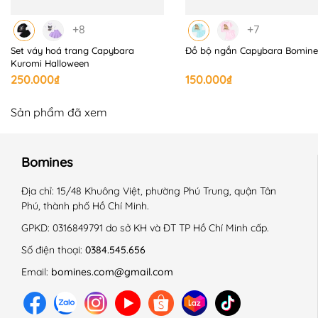
+8
+7
Set váy hoá trang Capybara
Đồ bộ ngắn Capybara Bomine
📍 BẢNG SIZE BOMINES:
Kuromi Halloween
250.000₫
150.000₫
+ Size 2 - 8 - 12kg, cao 85-90cm
+ Size 4 - 14 - 15kg, cao 92-98cm
Sản phẩm đã xem
+ Size 5/6 - 17 - 20kg, cao 105-116cm
Bomines
+ Size 7/8 - 22 - 26kg, cao 117-127cm
Địa chỉ:
15/48 Khuông Việt, phường Phú Trung, quận Tân
+ Size 9/10 - 29 - 32kg, cao 128-138cm
Phú, thành phố Hồ Chí Minh.
+ Size 11/12 - 34 - 38kg, cao 139-150cm
GPKD:
0316849791 do sở KH và ĐT TP Hồ Chí Minh cấp.
Số điện thoại:
0384.545.656
(Phom rộng thoải mái, không nên trừ hao ạ)
Email:
bomines.com@gmail.com
📍 BOMINES CAM KẾT BẢO HÀNH: