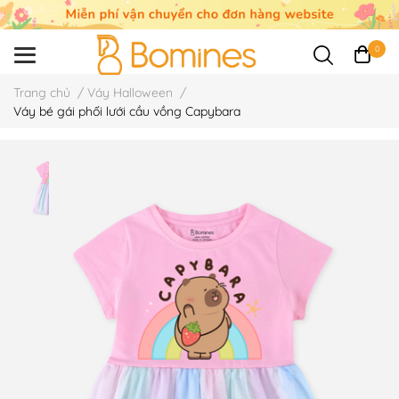
0
Trang chủ
/
Váy Halloween
/
Váy bé gái phối lưới cầu vồng Capybara