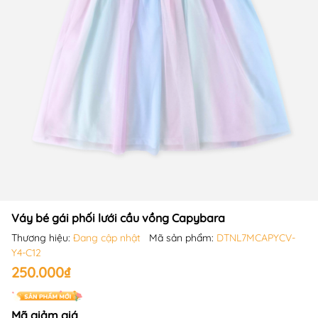
Váy bé gái phối lưới cầu vồng Capybara
Thương hiệu:
Đang cập nhật
Mã sản phẩm:
DTNL7MCAPYCV-
Y4-C12
250.000₫
Mã giảm giá