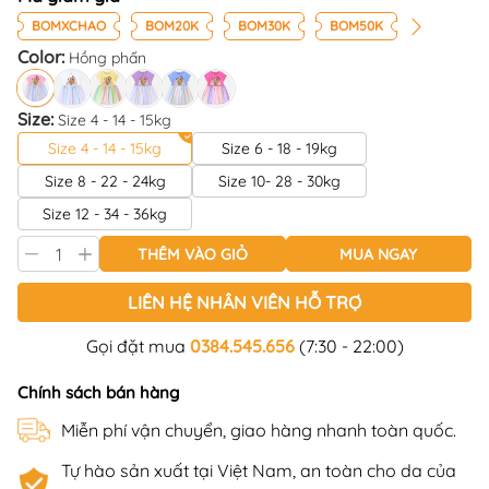
BOMXCHAO
BOM20K
BOM30K
BOM50K
Color:
Hồng phấn
Size:
Size 4 - 14 - 15kg
Size 4 - 14 - 15kg
Size 6 - 18 - 19kg
Size 8 - 22 - 24kg
Size 10- 28 - 30kg
Size 12 - 34 - 36kg
THÊM VÀO GIỎ
MUA NGAY
LIÊN HỆ NHÂN VIÊN HỖ TRỢ
Gọi đặt mua
0384.545.656
(7:30 - 22:00)
Chính sách bán hàng
Miễn phí vận chuyển, giao hàng nhanh toàn quốc.
Tự hào sản xuất tại Việt Nam, an toàn cho da của