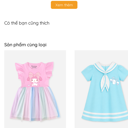
+ Size 4 - 14 - 15kg
Xem thêm
+ Size 5 - 16 - 17kg
Có thể bạn cũng thích
+ Size 6 - 18 - 19kg
+ Size 7 - 20 - 21kg
Sản phẩm cùng loại
+ Size 8 - 22 - 24kg
+ Size 9 - 25 - 27kg
+ Size 10 - 28 - 30kg
+ Size 12 - 31 - 36kg (nhắn tin)
📍 BOMINES CAM KẾT BẢO HÀNH:
+ Hỗ trợ đổi trả 7 ngày trên toàn quốc, mẹ yên tâm
mua sắm, bé sử dụng an toàn. Nên nếu có thắc mắc