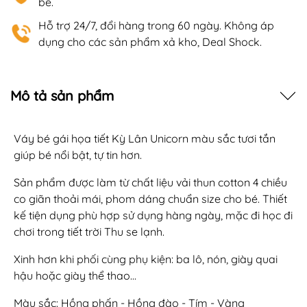
bé.
Hỗ trợ 24/7, đổi hàng trong 60 ngày. Không áp
dụng cho các sản phẩm xả kho, Deal Shock.
Mô tả sản phẩm
Váy bé gái họa tiết Kỳ Lân Unicorn màu sắc tươi tắn
giúp bé nổi bật, tự tin hơn.
Sản phẩm được làm từ chất liệu vải thun cotton 4 chiều
co giãn thoải mái, phom dáng chuẩn size cho bé. Thiết
kế tiện dụng phù hợp sử dụng hàng ngày, mặc đi học đi
chơi trong tiết trời Thu se lạnh.
Xinh hơn khi phối cùng phụ kiện: ba lô, nón, giày quai
hậu hoặc giày thể thao...
Màu sắc: Hồng phấn - Hồng đào - Tím - Vàng