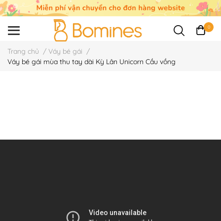
0
Trang chủ
/
Váy bé gái
/
Váy bé gái mùa thu tay dài Kỳ Lân Unicorn Cầu vồng