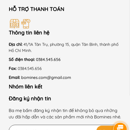
HỖ TRỢ THANH TOÁN
📍 HOÀN CẢNH SỬ DỤNG:
+ Kiểu dáng năng động, thoải mái, thích hợp mặc nhiều
hoàn cảnh. Mặc đi học, đi chơi, đi tiệc đều được
Thông tin liên hệ
+ Phù hợp mặc mùa thu - đông.
Địa chỉ:
41/1A Tân Trụ, phường 15, quận Tân Bình, thành phố
Hồ Chí Minh.
Số điện thoại:
0384.545.656
📍 HƯỚNG DẪN SỬ DỤNG:
Fax:
0384.545.656
+ Giặt máy ở chế độ nhẹ, nhiệt độ thường.
Email:
bomines.com@gmail.com
Nhóm liên kết
+ Không sử dụng hóa chất tẩy có chứa Clo.
Đăng ký nhận tin
+ Phơi trong bóng mát.
Ba mẹ bấm đăng ký nhận tin để không bỏ qua những
+ Sấy thùng chế độ nhẹ nhàng.
ưu đãi hấp dẫn và các sản phẩm mới nhà Bomines nhé.
+ Là ở nhiệt độ trung bình 150 độ C.