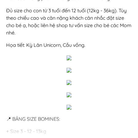
Đủ size cho con từ 3 tuổi đến 12 tuổi (12kg - 36kg). Tùy
theo chiều cao và cân nặng khách cân nhắc đặt size
cho bé ạ, hoặc liên hệ shop tư vấn size cho bé các Mom
nhé.
Họa tiết: Kỳ Lân Unicorn, Cầu vồng.
📍 BẢNG SIZE BOMINES:
+ Size 3 - 12 - 13kg