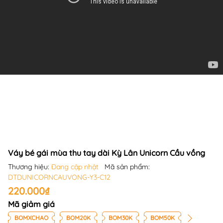
Váy bé gái mùa thu tay dài Kỳ Lân Unicorn Cầu vồng
Thương hiệu:
Đang cập nhật
Mã sản phẩm:
DTDUNICORNCAUVONG-Y3-C12
220.000₫
Mã giảm giá
BOMXCHAO
BOM20K
BOM30K
BOM50K