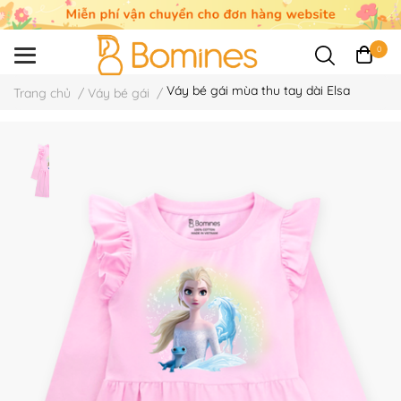
0
Váy bé gái mùa thu tay dài Elsa
Trang chủ
/
Váy bé gái
/