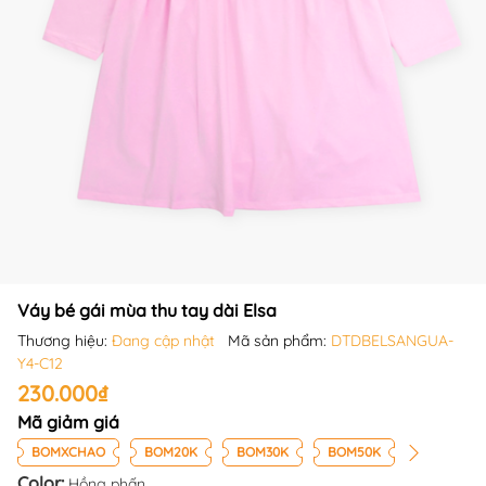
Váy bé gái mùa thu tay dài Elsa
Thương hiệu:
Đang cập nhật
Mã sản phẩm:
DTDBELSANGUA-
Y4-C12
230.000₫
Mã giảm giá
BOMXCHAO
BOM20K
BOM30K
BOM50K
Color:
Hồng phấn