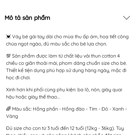
Mô tả sản phẩm
💓 Váy bé gái tay dài cho mùa thu ấp ám, hoạ tiết công
chúa ngọt ngào, đủ màu sắc cho bé lựa chọn.
💯 Sản phẩm được làm từ chất liệu vải thun cotton 4
chiều co giãn thoải mái, phom dáng chuẩn size cho bé.
Thiết kế tiện dụng phù hợp sử dụng hàng ngày, mặc đi
học đi chơi.
Xinh hơn khi phối cùng phụ kiện: ba lô, nón, giày quai
hậu hoặc giày thể thao...
🌈 Màu sắc: Hồng phấn - Hồng đào - Tím - Đỏ - Xanh -
Vàng
Đủ size cho con từ 3 tuổi đến 12 tuổi (12kg - 36kg). Tùy