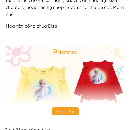
theo chiều cao và cân nặng khách cân nhắc đặt size
cho bé ạ, hoặc liên hệ shop tư vấn size cho bé các Mom
nhé.
Họa tiết: công chúa Elsa
Xem thêm
Có thể bạn cũng thích