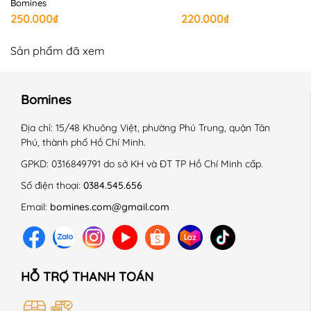
Bomines
250.000₫
220.000₫
Sản phẩm đã xem
📍 BẢNG SIZE BOMINES:
Bomines
+ Size 3 - 12 - 13kg
+ Size 4 - 14 - 15kg
Địa chỉ:
15/48 Khuông Việt, phường Phú Trung, quận Tân
Phú, thành phố Hồ Chí Minh.
+ Size 5 - 16 - 17kg
GPKD:
0316849791 do sở KH và ĐT TP Hồ Chí Minh cấp.
+ Size 6 - 18 - 19kg
Số điện thoại:
0384.545.656
Email:
bomines.com@gmail.com
+ Size 7 - 20 - 21kg
+ Size 8 - 22 - 24kg
+ Size 9 - 25 - 27kg
HỖ TRỢ THANH TOÁN
+ Size 10 - 28 - 30kg