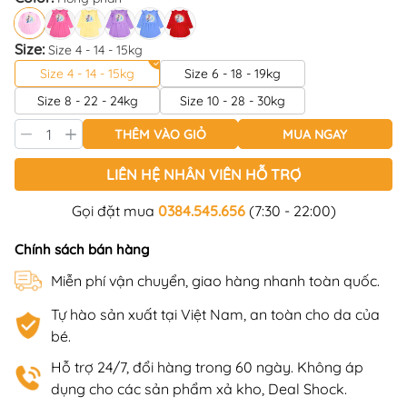
Size:
Size 4 - 14 - 15kg
Size 4 - 14 - 15kg
Size 6 - 18 - 19kg
Size 8 - 22 - 24kg
Size 10 - 28 - 30kg
THÊM VÀO GIỎ
MUA NGAY
LIÊN HỆ NHÂN VIÊN HỖ TRỢ
Gọi đặt mua
0384.545.656
(7:30 - 22:00)
Chính sách bán hàng
Miễn phí vận chuyển, giao hàng nhanh toàn quốc.
Tự hào sản xuất tại Việt Nam, an toàn cho da của
bé.
Hỗ trợ 24/7, đổi hàng trong 60 ngày. Không áp
dụng cho các sản phẩm xả kho, Deal Shock.