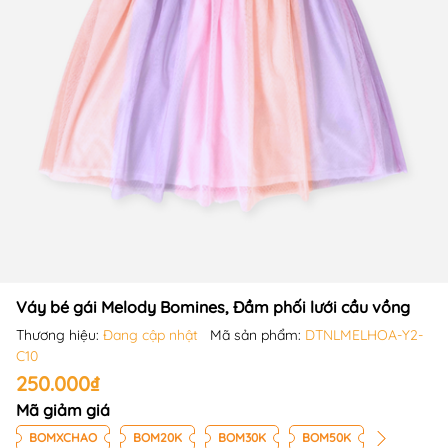
Váy bé gái Melody Bomines, Đầm phối lưới cầu vồng
Thương hiệu:
Đang cập nhật
Mã sản phẩm:
DTNLMELHOA-Y2-
C10
250.000₫
Mã giảm giá
BOMXCHAO
BOM20K
BOM30K
BOM50K