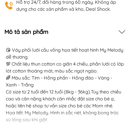
Hỗ trợ 24/7, đổi hàng trong 60 ngày. Không áp
dụng cho các sản phẩm xả kho, Deal Shock.
Mô tả sản phẩm
😘 Váy phối lưới cầu vồng họa tiết hoạt hình My Melody
dễ thương.
💯 Chất liệu thun cotton co giãn 4 chiều, phần lưới có lớp
lót cotton thoáng mát, màu sắc ngọt ngào.
🌈 Màu sắc: Tím - Hồng phấn - Hồng đào - Vàng -
Xanh - Trắng
Có size từ 2 tuổi đến 12 tuổi (8kg - 36kg).Tùy theo chiều
cao và cân nặng khách cân nhắc đặt size cho bé ạ,
hoặc liên hệ shop tư vấn size cho bé các Mom nhé.
Họa tiết: My Melody. Hình in sắc nét, không bong tróc
xù lông sau khi giặt