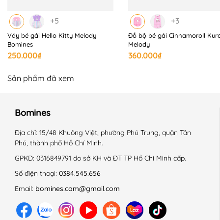
+5
+3
Váy bé gái Hello Kitty Melody
Đồ bộ bé gái Cinnamoroll Kur
Bomines
Melody
250.000₫
360.000₫
Sản phẩm đã xem
Bomines
Địa chỉ:
15/48 Khuông Việt, phường Phú Trung, quận Tân
Phú, thành phố Hồ Chí Minh.
GPKD:
0316849791 do sở KH và ĐT TP Hồ Chí Minh cấp.
Số điện thoại:
0384.545.656
Email:
bomines.com@gmail.com