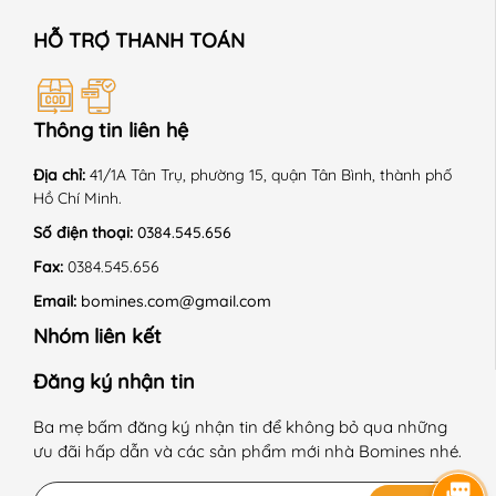
HỖ TRỢ THANH TOÁN
Thông tin liên hệ
Địa chỉ:
41/1A Tân Trụ, phường 15, quận Tân Bình, thành phố
Hồ Chí Minh.
Số điện thoại:
0384.545.656
Fax:
0384.545.656
Email:
bomines.com@gmail.com
Nhóm liên kết
Đăng ký nhận tin
Ba mẹ bấm đăng ký nhận tin để không bỏ qua những
ưu đãi hấp dẫn và các sản phẩm mới nhà Bomines nhé.