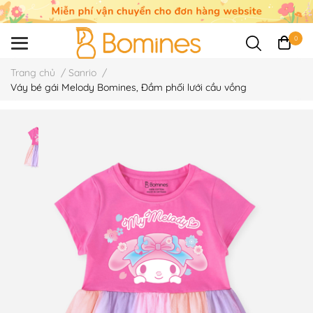
0
Trang chủ
/
Sanrio
/
Váy bé gái Melody Bomines, Đầm phối lưới cầu vồng