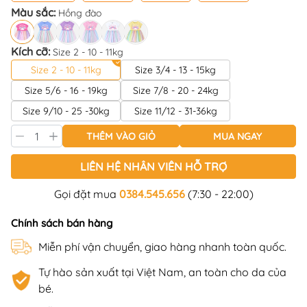
Màu sắc:
Hồng đào
Kích cỡ:
Size 2 - 10 - 11kg
Size 2 - 10 - 11kg
Size 3/4 - 13 - 15kg
Size 5/6 - 16 - 19kg
Size 7/8 - 20 - 24kg
Size 9/10 - 25 -30kg
Size 11/12 - 31-36kg
THÊM VÀO GIỎ
MUA NGAY
LIÊN HỆ NHÂN VIÊN HỖ TRỢ
Gọi đặt mua
0384.545.656
(7:30 - 22:00)
Chính sách bán hàng
Miễn phí vận chuyển, giao hàng nhanh toàn quốc.
Tự hào sản xuất tại Việt Nam, an toàn cho da của
bé.