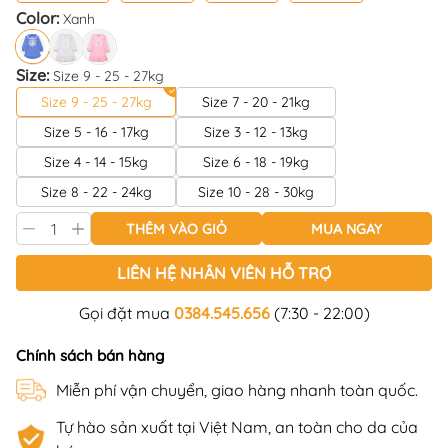
Color:
Xanh
Size:
Size 9 - 25 - 27kg
Size 9 - 25 - 27kg
Size 7 - 20 - 21kg
Size 5 - 16 - 17kg
Size 3 - 12 - 13kg
Size 4 - 14 - 15kg
Size 6 - 18 - 19kg
Size 8 - 22 - 24kg
Size 10 - 28 - 30kg
THÊM VÀO GIỎ
MUA NGAY
LIÊN HỆ NHÂN VIÊN HỖ TRỢ
Gọi đặt mua
0384.545.656
(7:30 - 22:00)
Chính sách bán hàng
Miễn phí vận chuyển, giao hàng nhanh toàn quốc.
Tự hào sản xuất tại Việt Nam, an toàn cho da của