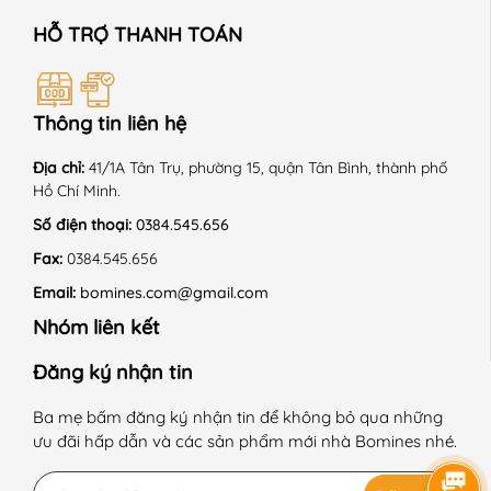
HỖ TRỢ THANH TOÁN
+ Là ở nhiệt độ trung bình 150 độ C. + Giặt với sản phẩm
cùng màu.
+ Không là lên chi tiết trang trí.
Thông tin liên hệ
------------------------------------------------------------
Địa chỉ:
41/1A Tân Trụ, phường 15, quận Tân Bình, thành phố
Hồ Chí Minh.
#Bomines #quanaotreem #thoitrangtreem #begai
#betrai #chobe #dobochobe #dobobetrai #dobobegai
Số điện thoại:
0384.545.656
#dobochobegai #dobochobetrai #donguchobegai
Fax:
0384.545.656
#dobotreem #dongutreem #quanaongutreem
Email:
bomines.com@gmail.com
#bobetrai #bobegai #phimhoathinh #Elsa
Nhóm liên kết
Đăng ký nhận tin
Ba mẹ bấm đăng ký nhận tin để không bỏ qua những
ưu đãi hấp dẫn và các sản phẩm mới nhà Bomines nhé.