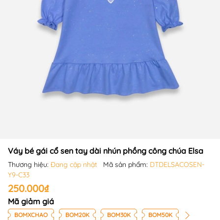
Váy bé gái cổ sen tay dài nhún phồng công chúa Elsa
Thương hiệu:
Đang cập nhật
Mã sản phẩm:
DTDELSACOSEN-
Y9-C33
250.000₫
Mã giảm giá
BOMXCHAO
BOM20K
BOM30K
BOM50K