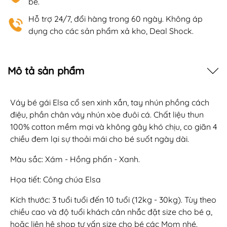
bé.
Hỗ trợ 24/7, đổi hàng trong 60 ngày. Không áp
dụng cho các sản phẩm xả kho, Deal Shock.
Mô tả sản phẩm
Váy bé gái Elsa cổ sen xinh xắn, tay nhún phồng cách
điệu, phần chân váy nhún xòe đuôi cá. Chất liệu thun
100% cotton mềm mại và không gây khó chịu, co giãn 4
chiều đem lại sự thoải mái cho bé suốt ngày dài.
Màu sắc: Xám - Hồng phấn - Xanh.
Họa tiết: Công chúa Elsa
Kích thước: 3 tuổi tuổi đến 10 tuổi (12kg - 30kg). Tùy theo
chiều cao và độ tuổi khách cân nhắc đặt size cho bé ạ,
hoặc liên hệ shop tư vấn size cho bé các Mom nhé.