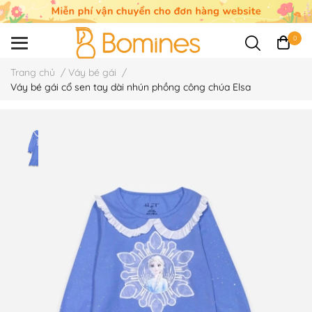
0
Trang chủ
/
Váy bé gái
/
Váy bé gái cổ sen tay dài nhún phồng công chúa Elsa