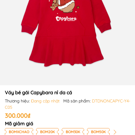
Váy bé gái Capybara nỉ da cá
Thương hiệu:
Đang cập nhật
Mã sản phẩm:
DTDNONCAPYC-Y4-
C05
300.000₫
Mã giảm giá
BOMXCHAO
BOM20K
BOM30K
BOM50K