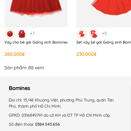
+7
+5
Váy cho bé gái Giáng sinh Bomines
Set váy bé gái Giáng sinh Bom
260.000₫
230.000₫
Sản phẩm đã xem
Bomines
Địa chỉ:
15/48 Khuông Việt, phường Phú Trung, quận Tân
Phú, thành phố Hồ Chí Minh.
GPKD:
0316849791 do sở KH và ĐT TP Hồ Chí Minh cấp.
Số điện thoại:
0384.545.656