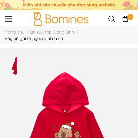
0
Trang chủ
/
Bộ sưu tập Giáng Sinh
/
Váy bé gái Capybara nỉ da cá