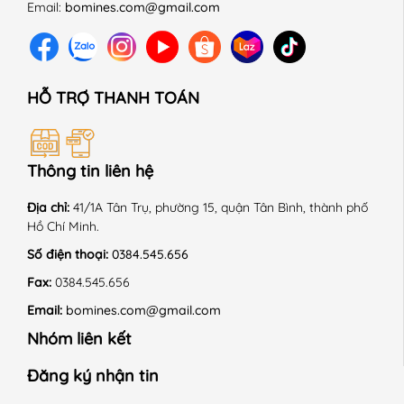
Email:
bomines.com@gmail.com
HỖ TRỢ THANH TOÁN
Thông tin liên hệ
Địa chỉ:
41/1A Tân Trụ, phường 15, quận Tân Bình, thành phố
Hồ Chí Minh.
Số điện thoại:
0384.545.656
Fax:
0384.545.656
Email:
bomines.com@gmail.com
Nhóm liên kết
Đăng ký nhận tin