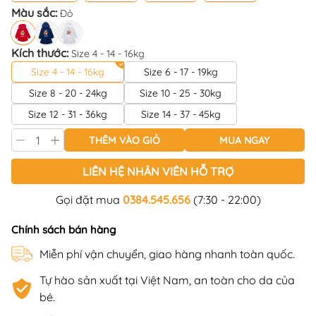
Màu sắc:
Đỏ
Kích thước:
Size 4 - 14 - 16kg
Size 4 - 14 - 16kg
Size 6 - 17 - 19kg
Size 8 - 20 - 24kg
Size 10 - 25 - 30kg
Size 12 - 31 - 36kg
Size 14 - 37 - 45kg
THÊM VÀO GIỎ
MUA NGAY
LIÊN HỆ NHÂN VIÊN HỖ TRỢ
Gọi đặt mua
0384.545.656
(7:30 - 22:00)
Chính sách bán hàng
Miễn phí vận chuyển, giao hàng nhanh toàn quốc.
Tự hào sản xuất tại Việt Nam, an toàn cho da của
bé.