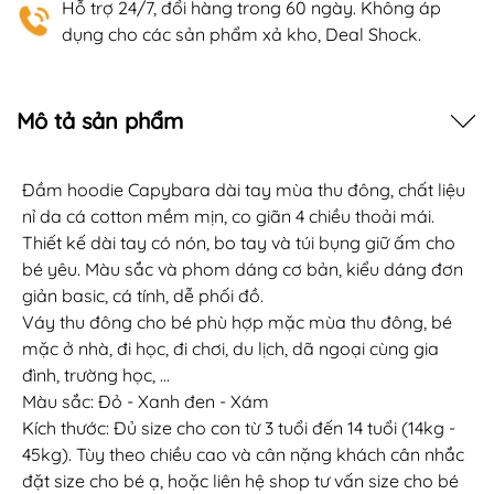
Hỗ trợ 24/7, đổi hàng trong 60 ngày. Không áp
dụng cho các sản phẩm xả kho, Deal Shock.
Mô tả sản phẩm
Đầm hoodie Capybara dài tay mùa thu đông, chất liệu
nỉ da cá cotton mềm mịn, co giãn 4 chiều thoải mái.
Thiết kế dài tay có nón, bo tay và túi bụng giữ ấm cho
bé yêu. Màu sắc và phom dáng cơ bản, kiểu dáng đơn
giản basic, cá tính, dễ phối đồ.
Váy thu đông cho bé phù hợp mặc mùa thu đông, bé
mặc ở nhà, đi học, đi chơi, du lịch, dã ngoại cùng gia
đình, trường học, …
Màu sắc: Đỏ - Xanh đen - Xám
Kích thước: Đủ size cho con từ 3 tuổi đến 14 tuổi (14kg -
45kg). Tùy theo chiều cao và cân nặng khách cân nhắc
đặt size cho bé ạ, hoặc liên hệ shop tư vấn size cho bé