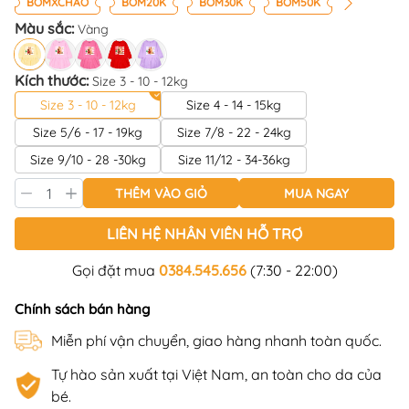
BOMXCHAO
BOM20K
BOM30K
BOM50K
Màu sắc:
Vàng
Kích thước:
Size 3 - 10 - 12kg
Size 3 - 10 - 12kg
Size 4 - 14 - 15kg
Size 5/6 - 17 - 19kg
Size 7/8 - 22 - 24kg
Size 9/10 - 28 -30kg
Size 11/12 - 34-36kg
THÊM VÀO GIỎ
MUA NGAY
LIÊN HỆ NHÂN VIÊN HỖ TRỢ
Gọi đặt mua
0384.545.656
(7:30 - 22:00)
Chính sách bán hàng
Miễn phí vận chuyển, giao hàng nhanh toàn quốc.
Tự hào sản xuất tại Việt Nam, an toàn cho da của
bé.