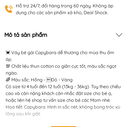
Hỗ trợ 24/7, đổi hàng trong 60 ngày. Không áp
dụng cho các sản phẩm xả kho, Deal Shock.
Mô tả sản phẩm
💓 Váy bé gái Capybara dễ thương cho mùa thu ấm
áp.
💯 Chất liệu thun cotton co giãn cực tốt, màu sắc ngọt
ngào.
🌈 Màu sắc: Hồng - Đỏ - Vàng
Có size từ 4 tuổi đến 12 tuổi (13kg - 36kg). Tùy theo chiều
cao và cân nặng khách cân nhắc đặt size cho bé ạ,
hoặc liên hệ shop tư vấn size cho bé các Mom nhé.
Họa tiết: Capybara. Hình in sắc nét, không bong tróc xù
lông sau khi giặt.