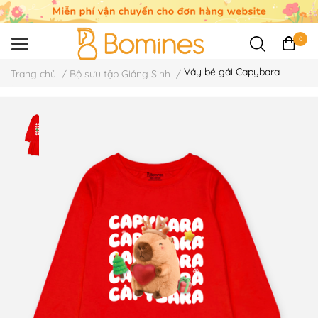
0
Váy bé gái Capybara
Trang chủ
/
Bộ sưu tập Giáng Sinh
/