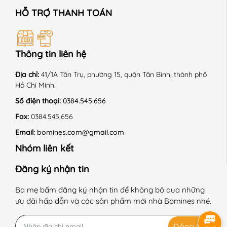
HỖ TRỢ THANH TOÁN
Thông tin liên hệ
Địa chỉ:
41/1A Tân Trụ, phường 15, quận Tân Bình, thành phố
Hồ Chí Minh.
Số điện thoại:
0384.545.656
Fax:
0384.545.656
Email:
bomines.com@gmail.com
Nhóm liên kết
Đăng ký nhận tin
Ba mẹ bấm đăng ký nhận tin để không bỏ qua những
ưu đãi hấp dẫn và các sản phẩm mới nhà Bomines nhé.
Đăng ký