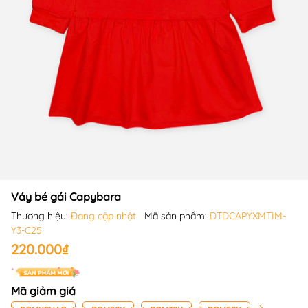
Váy bé gái Capybara
Thương hiệu:
Đang cập nhật
Mã sản phẩm:
DTDCAPYXMTIM-
Y3-C25
220.000₫
Mã giảm giá