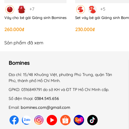
+7
+5
Váy cho bé gái Giáng sinh Bomines
Set váy bé gái Giáng sinh Bom
260.000₫
230.000₫
Sản phẩm đã xem
Bomines
Địa chỉ:
15/48 Khuông Việt, phường Phú Trung, quận Tân
Phú, thành phố Hồ Chí Minh.
GPKD:
0316849791 do sở KH và ĐT TP Hồ Chí Minh cấp.
Số điện thoại:
0384.545.656
Email:
bomines.com@gmail.com