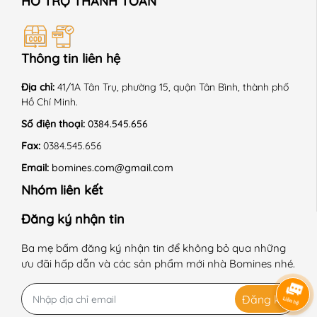
HỖ TRỢ THANH TOÁN
+ Giặt máy ở chế độ nhẹ, nhiệt độ thường.
+ Không sử dụng hóa chất tẩy có chứa Clo.
Thông tin liên hệ
+ Phơi trong bóng mát.
Địa chỉ:
41/1A Tân Trụ, phường 15, quận Tân Bình, thành phố
Hồ Chí Minh.
+ Sấy thùng chế độ nhẹ nhàng.
Số điện thoại:
0384.545.656
+ Là ở nhiệt độ trung bình 150 độ C.
Fax:
0384.545.656
+ Giặt với sản phẩm cùng màu.
Email:
bomines.com@gmail.com
Nhóm liên kết
+ Không là lên chi tiết trang trí.
Đăng ký nhận tin
------------------------------------------------------------
Ba mẹ bấm đăng ký nhận tin để không bỏ qua những
#Bomines #quanaotreem #thoitrangtreem #begai
ưu đãi hấp dẫn và các sản phẩm mới nhà Bomines nhé.
#betrai #chobe #dobochobe #dobobetrai #dobobegai
#dobochobegai #dobochobetrai #donguchobegai
Đăng ký
#dobotreem #dongutreem #quanaongutreem