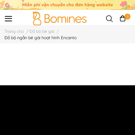
0
Trang chủ
/
Đồ bộ bé gái
/
Đồ bộ ngắn bé gái hoạt hình Encanto