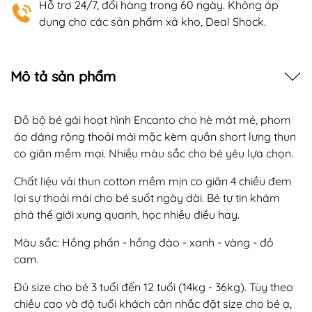
Hỗ trợ 24/7, đổi hàng trong 60 ngày. Không áp
dụng cho các sản phẩm xả kho, Deal Shock.
Mô tả sản phẩm
Đồ bộ bé gái hoạt hình Encanto cho hè mát mẻ, phom
áo dáng rộng thoải mái mặc kèm quần short lưng thun
co giãn mềm mại. Nhiều màu sắc cho bé yêu lựa chọn.
Chất liệu vải thun cotton mềm mịn co giãn 4 chiều đem
lại sự thoải mái cho bé suốt ngày dài. Bé tự tin khám
phá thế giới xung quanh, học nhiều điều hay.
Màu sắc: Hồng phấn - hồng đào - xanh - vàng - đỏ
cam.
Đủ size cho bé 3 tuổi đến 12 tuổi (14kg - 36kg). Tùy theo
chiều cao và độ tuổi khách cân nhắc đặt size cho bé ạ,