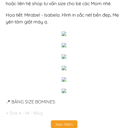
hoặc liên hệ shop tư vấn size cho bé các Mom nhé.
Họa tiết: Mirabel - Isabela. Hình in sắc nét bền đẹp, Mẹ
yên tâm giặt máy ạ.
📍 BẢNG SIZE BOMINES:
+ Size 4 - 14 - 16kg
+ Size 6 - 17 - 20kg
Xem thêm