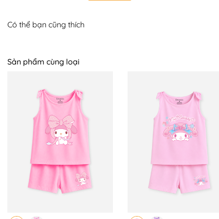
+ Size 8 - 21 - 25kg
Có thể bạn cũng thích
+ Size 10 - 26 - 30kg
+ Size 12 - 31 - 36kg
Sản phẩm cùng loại
📍 BOMINES CAM KẾT:
+ Hỗ trợ đổi trả 7 ngày trên toàn quốc, mẹ yên tâm
mua sắm, bé sử dụng an toàn. Nên nếu có thắc mắc
hoặc cần hỗ trợ mẹ LIÊN HỆ NGAY với BOMINES nhé.
+ Giao COD toàn quốc
+ Tư vấn nhiệt tình, giải quyết thỏa đáng khi khách hàng
gặp vấn đề về sản phẩm.
+ Đặc quyền của sản phẩm nguyên giá: Sẵn sàng đổi
size, đổi luôn qua sản phẩm khác bằng giá hoặc cao
hơn & bù chênh lệch.