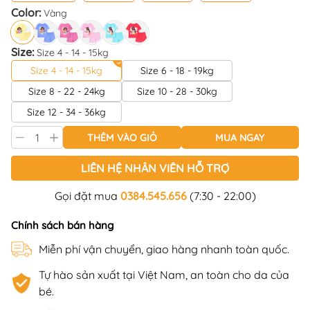
Color:
Vàng
Size:
Size 4 - 14 - 15kg
Size 4 - 14 - 15kg
Size 6 - 18 - 19kg
Size 8 - 22 - 24kg
Size 10 - 28 - 30kg
Size 12 - 34 - 36kg
THÊM VÀO GIỎ
MUA NGAY
LIÊN HỆ NHÂN VIÊN HỖ TRỢ
Gọi đặt mua
0384.545.656
(7:30 - 22:00)
Chính sách bán hàng
Miễn phí vận chuyển, giao hàng nhanh toàn quốc.
Tự hào sản xuất tại Việt Nam, an toàn cho da của
bé.