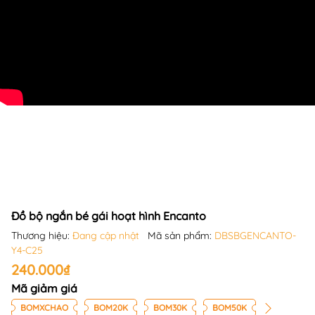
Đồ bộ ngắn bé gái hoạt hình Encanto
Thương hiệu:
Đang cập nhật
Mã sản phẩm:
DBSBGENCANTO-
Y4-C25
240.000₫
Mã giảm giá
BOMXCHAO
BOM20K
BOM30K
BOM50K