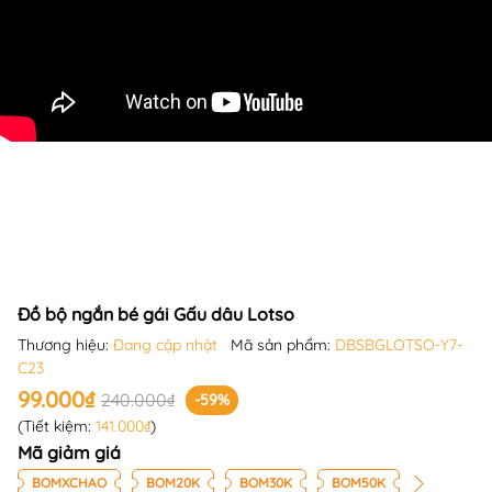
Đồ bộ ngắn bé gái Gấu dâu Lotso
Thương hiệu:
Đang cập nhật
Mã sản phẩm:
DBSBGLOTSO-Y7-
C23
99.000₫
240.000₫
-59%
(Tiết kiệm:
141.000₫
)
Mã giảm giá
BOMXCHAO
BOM20K
BOM30K
BOM50K