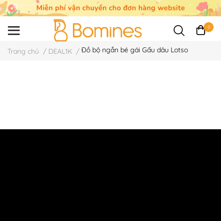
0
Đồ bộ ngắn bé gái Gấu dâu Lotso
Trang chủ
/
DEAL1K
/