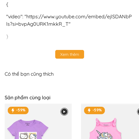
{
"video": "https://www.youtube.com/embed/ejlSDANbP
ls?si=bvpAg0URK1mkkR_T"
}
Xem thêm
Có thể bạn cũng thích
Sản phẩm cùng loại
-59%
-59%