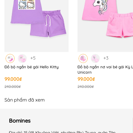
+5
+3
Đồ bộ ngắn bé gái Hello Kitty
Đồ bộ ngắn nơ vai bé gái Kỳ 
Unicorn
99.000₫
99.000₫
240.000₫
240.000₫
Sản phẩm đã xem
Bomines
Địa chỉ:
15/48 Khuông Việt, phường Phú Trung, quận Tân