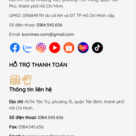
Phú, thành phố Hồ Chí Minh.
GPKD:
0316849791 do sở KH và ĐT TP Hồ Chí Minh cấp.
Số điện thoại:
0384.545.656
Email:
bomines.com@gmail.com
HỖ TRỢ THANH TOÁN
Thông tin liên hệ
Địa chỉ:
41/1A Tân Trụ, phường 15, quận Tân Bình, thành phố
Hồ Chí Minh.
Số điện thoại:
0384.545.656
Fax:
0384.545.656