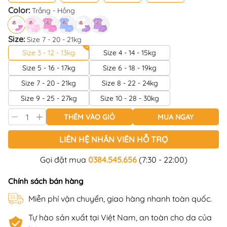
Color:
Trắng - Hồng
Size:
Size 7 - 20 - 21kg
Size 3 - 12 - 13kg
Size 4 - 14 - 15kg
Size 5 - 16 - 17kg
Size 6 - 18 - 19kg
Size 7 - 20 - 21kg
Size 8 - 22 - 24kg
Size 9 - 25 - 27kg
Size 10 - 28 - 30kg
THÊM VÀO GIỎ
MUA NGAY
LIÊN HỆ NHÂN VIÊN HỖ TRỢ
Gọi đặt mua
0384.545.656
(7:30 - 22:00)
Chính sách bán hàng
Miễn phí vận chuyển, giao hàng nhanh toàn quốc.
Tự hào sản xuất tại Việt Nam, an toàn cho da của