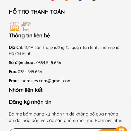
+ Kiểu dáng năng động, thoải mái, thích hợp mặc đi
HỖ TRỢ THANH TOÁN
học, dạo chơi, mặc ngủ.
+ Thời tiết phù hợp: mùa xuân - hè.
Thông tin liên hệ
📍 HƯỚNG DẪN SỬ DỤNG:
+ Giặt máy ở chế độ nhẹ, nhiệt độ thường.
Địa chỉ:
41/1A Tân Trụ, phường 15, quận Tân Bình, thành phố
Hồ Chí Minh.
+ Không sử dụng hóa chất tẩy có chứa Clo.
Số điện thoại:
0384.545.656
+ Phơi trong bóng mát.
Fax:
0384.545.656
Email:
bomines.com@gmail.com
+ Sấy thùng chế độ nhẹ nhàng.
Nhóm liên kết
+ Là ở nhiệt độ trung bình 150 độ C. + Giặt với sản phẩm
cùng màu.
Đăng ký nhận tin
+ Không là lên chi tiết trang trí.
Ba mẹ bấm đăng ký nhận tin để không bỏ qua những
ưu đãi hấp dẫn và các sản phẩm mới nhà Bomines nhé.
------------------------------------------------------------