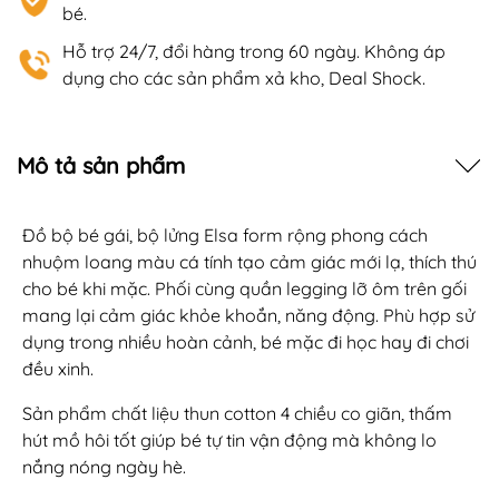
bé.
Hỗ trợ 24/7, đổi hàng trong 60 ngày. Không áp
dụng cho các sản phẩm xả kho, Deal Shock.
Mô tả sản phẩm
Đồ bộ bé gái, bộ lửng Elsa form rộng phong cách
nhuộm loang màu cá tính tạo cảm giác mới lạ, thích thú
cho bé khi mặc. Phối cùng quần legging lỡ ôm trên gối
mang lại cảm giác khỏe khoắn, năng động. Phù hợp sử
dụng trong nhiều hoàn cảnh, bé mặc đi học hay đi chơi
đều xinh.
Sản phẩm chất liệu thun cotton 4 chiều co giãn, thấm
hút mồ hôi tốt giúp bé tự tin vận động mà không lo
nắng nóng ngày hè.