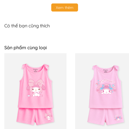
Xem thêm
+ Size 3 ~ 12 - 13kg
+ Size 4 ~ 14 - 15kg
Có thể bạn cũng thích
+ Size 5 ~ 16 - 17kg
+ Size 6 ~ 18 - 19kg
Sản phẩm cùng loại
+ Size 7 ~ 20 - 21kg
+ Size 8 ~ 22 - 24kg
+ Size 9 ~ 25 - 27 kg
+ Size 10 ~ 28 - 30kg
📍 BOMINES CAM KẾT:
+ Hỗ trợ đổi trả 7 ngày trên toàn quốc, mẹ yên tâm
mua sắm, bé sử dụng an toàn. Nên nếu có thắc mắc
hoặc cần hỗ trợ mẹ LIÊN HỆ NGAY với BOMINES nhé.