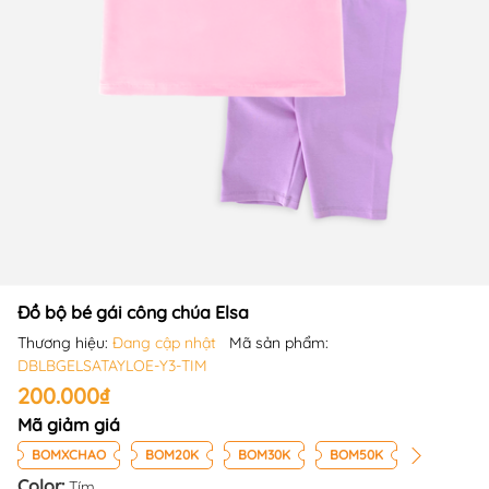
Đồ bộ bé gái công chúa Elsa
Thương hiệu:
Đang cập nhật
Mã sản phẩm:
DBLBGELSATAYLOE-Y3-TIM
200.000₫
Mã giảm giá
BOMXCHAO
BOM20K
BOM30K
BOM50K
Color:
Tím