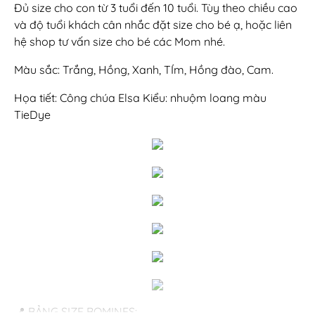
Đủ size cho con từ 3 tuổi đến 10 tuổi. Tùy theo chiều cao
và độ tuổi khách cân nhắc đặt size cho bé ạ, hoặc liên
hệ shop tư vấn size cho bé các Mom nhé.
Màu sắc: Trắng, Hồng, Xanh, TÍm, Hồng đào, Cam.
Họa tiết: Công chúa Elsa Kiểu: nhuộm loang màu
TieDye
📍 BẢNG SIZE BOMINES: