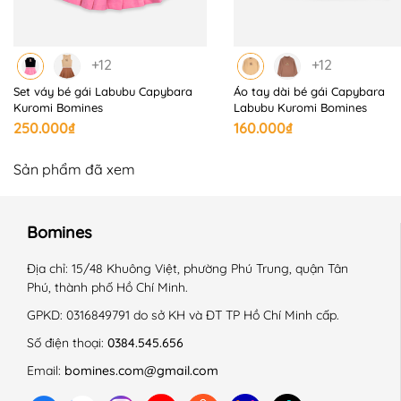
+12
+12
Set váy bé gái Labubu Capybara
Áo tay dài bé gái Capybara
Kuromi Bomines
Labubu Kuromi Bomines
250.000₫
160.000₫
Sản phẩm đã xem
Bomines
Địa chỉ:
15/48 Khuông Việt, phường Phú Trung, quận Tân
Phú, thành phố Hồ Chí Minh.
GPKD:
0316849791 do sở KH và ĐT TP Hồ Chí Minh cấp.
Số điện thoại:
0384.545.656
Email:
bomines.com@gmail.com