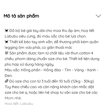
Mô tả sản phẩm
💓 Đồ bộ bé gái tay dài cho mùa thu ấp ám, hoạ tiết
Labubu siêu cưng, đủ màu sắc cho bé lựa chọn.
💓 Thiết kế bèo tay xinh xắn, dễ thương phối kèm quần
legging ôm vừa phải, co giãn thoải mái.
💯 Sản phẩm được làm từ chất liệu vải thun cotton 4
chiều, phom dáng chuẩn size cho bé. Thiết kế tiện dụng
phù hợp sử dụng hàng ngày.
Màu sắc: Hồng phấn - Hồng đào - Tím - Vàng - Xanh -
Đen.
🌈 Đủ size cho con từ 3 tuổi đến 10 tuổi (12kg - 30kg).
Tùy theo chiều cao và cân nặng khách cân nhắc đặt
size cho bé ạ, hoặc liên hệ shop tư vấn size cho bé các
Mom nhé.
Họa tiết: Labubu