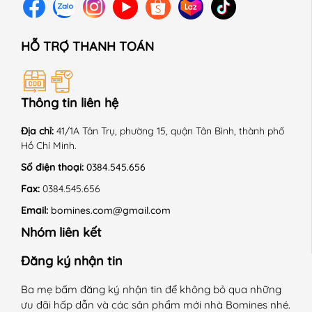
HỖ TRỢ THANH TOÁN
Thông tin liên hệ
Địa chỉ:
41/1A Tân Trụ, phường 15, quận Tân Bình, thành phố
Hồ Chí Minh.
Số điện thoại:
0384.545.656
Fax:
0384.545.656
Email:
bomines.com@gmail.com
Nhóm liên kết
Đăng ký nhận tin
Ba mẹ bấm đăng ký nhận tin để không bỏ qua những
ưu đãi hấp dẫn và các sản phẩm mới nhà Bomines nhé.