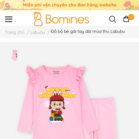
0
Đồ bộ bé gái tay dài mùa thu Labubu
Trang chủ
/
Labubu
/