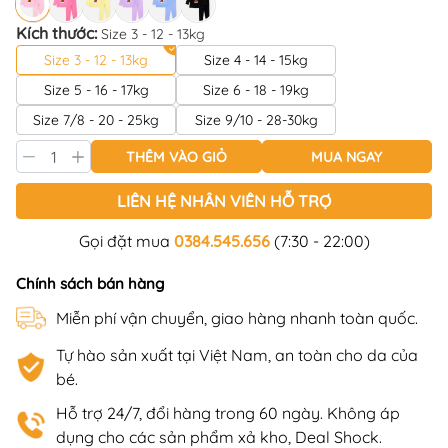
Kích thước:
Size 3 - 12 - 13kg
Size 3 - 12 - 13kg
Size 4 - 14 - 15kg
Size 5 - 16 - 17kg
Size 6 - 18 - 19kg
Size 7/8 - 20 - 25kg
Size 9/10 - 28-30kg
THÊM VÀO GIỎ
MUA NGAY
LIÊN HỆ NHÂN VIÊN HỖ TRỢ
Gọi đặt mua
0384.545.656
(7:30 - 22:00)
Chính sách bán hàng
Miễn phí vận chuyển, giao hàng nhanh toàn quốc.
Tự hào sản xuất tại Việt Nam, an toàn cho da của
bé.
Hỗ trợ 24/7, đổi hàng trong 60 ngày. Không áp
dụng cho các sản phẩm xả kho, Deal Shock.