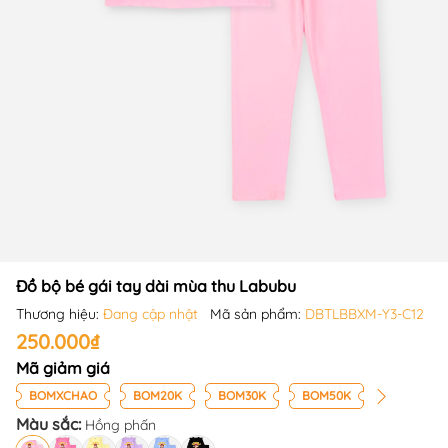
Đồ bộ bé gái tay dài mùa thu Labubu
Thương hiệu:
Đang cập nhật
Mã sản phẩm:
DBTLBBXM-Y3-C12
250.000₫
Mã giảm giá
BOMXCHAO
BOM20K
BOM30K
BOM50K
Màu sắc:
Hồng phấn