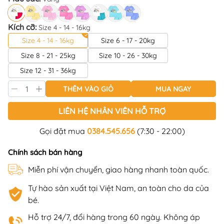
Kích cỡ:
Size 4 - 14 - 16kg
Size 4 - 14 - 16kg
Size 6 - 17 - 20kg
Size 8 - 21 - 25kg
Size 10 - 26 - 30kg
Size 12 - 31 - 36kg
THÊM VÀO GIỎ
MUA NGAY
LIÊN HỆ NHÂN VIÊN HỖ TRỢ
Gọi đặt mua
0384.545.656
(7:30 - 22:00)
Chính sách bán hàng
Miễn phí vận chuyển, giao hàng nhanh toàn quốc.
Tự hào sản xuất tại Việt Nam, an toàn cho da của
bé.
Hỗ trợ 24/7, đổi hàng trong 60 ngày. Không áp