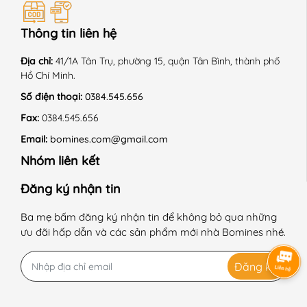
Thông tin liên hệ
Địa chỉ:
41/1A Tân Trụ, phường 15, quận Tân Bình, thành phố
Hồ Chí Minh.
Số điện thoại:
0384.545.656
Fax:
0384.545.656
Email:
bomines.com@gmail.com
Nhóm liên kết
Đăng ký nhận tin
Ba mẹ bấm đăng ký nhận tin để không bỏ qua những
ưu đãi hấp dẫn và các sản phẩm mới nhà Bomines nhé.
Đăng ký