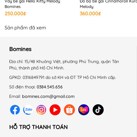
Váy bé gái Hello Kitty Melody
Đồ bộ bé gái Cinnamoroll Kur
Bomines
Melody
250.000₫
360.000₫
Sản phẩm đã xem
Bomines
Địa chỉ:
15/48 Khuông Việt, phường Phú Trung, quận Tân
Phú, thành phố Hồ Chí Minh.
GPKD:
0316849791 do sở KH và ĐT TP Hồ Chí Minh cấp.
Số điện thoại:
0384.545.656
Email:
bomines.com@gmail.com
HỖ TRỢ THANH TOÁN