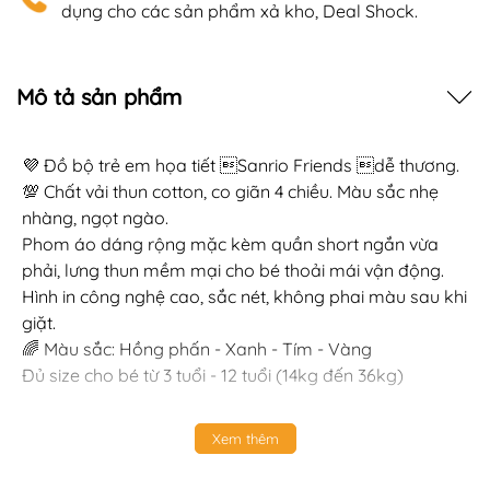
dụng cho các sản phẩm xả kho, Deal Shock.
Mô tả sản phẩm
💜 Đồ bộ trẻ em họa tiết Sanrio Friends dễ thương.
💯 Chất vải thun cotton, co giãn 4 chiều. Màu sắc nhẹ
nhàng, ngọt ngào.
Phom áo dáng rộng mặc kèm quần short ngắn vừa
phải, lưng thun mềm mại cho bé thoải mái vận động.
Hình in công nghệ cao, sắc nét, không phai màu sau khi
giặt.
🌈 Màu sắc: Hồng phấn - Xanh - Tím - Vàng
Đủ size cho bé từ 3 tuổi - 12 tuổi (14kg đến 36kg)
Xem thêm