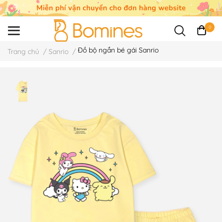
0
Đồ bộ ngắn bé gái Sanrio
Trang chủ
/
Sanrio
/