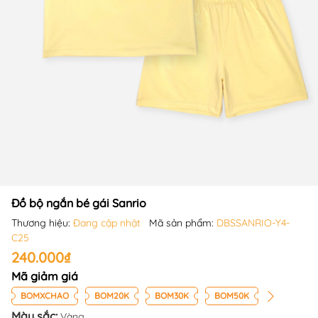
Đồ bộ ngắn bé gái Sanrio
Thương hiệu:
Đang cập nhật
Mã sản phẩm:
DBSSANRIO-Y4-
C25
240.000₫
Mã giảm giá
BOMXCHAO
BOM20K
BOM30K
BOM50K
Màu sắc:
Vàng