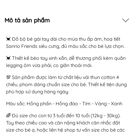
Mô tả sản phẩm
💓 Đồ bộ bé gái tay dài cho mùa thu ấp ám, hoạ tiết
Sanrio Friends siêu cưng, đủ màu sắc cho bé lựa chọn.
💓 Thiết kế bèo tay xinh xắn, dễ thương phối kèm quần
legging ôm vừa phải, co giãn thoải mái.
💯 Sản phẩm được làm từ chất liệu vải thun cotton 4
chiều, phom dáng chuẩn size cho bé. Thiết kế tiện dụng
phù hợp sử dụng hàng ngày.
Màu sắc: Hồng phấn - Hồng đào - Tím - Vàng - Xanh
🌈 Đủ size cho con từ 3 tuổi đến 10 tuổi (12kg - 30kg).
Tùy theo chiều cao và cân nặng khách cân nhắc đặt
size cho bé ạ, hoặc liên hệ shop tư vấn size cho bé các