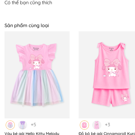
Có thể bạn cũng thích
Sản phẩm cùng loại
+5
+3
Váy bé gái Hello Kitty Melody
Đồ bộ bé gái Cinnamoroll Kur