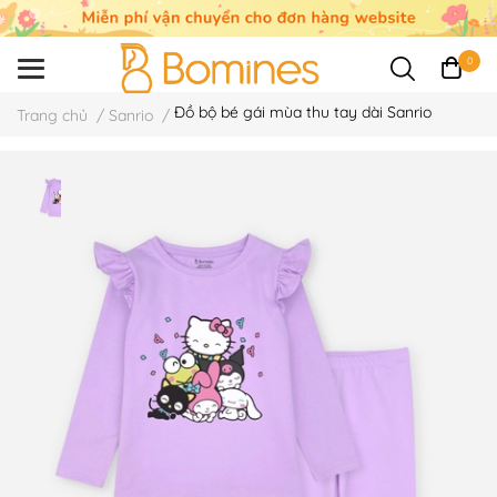
0
Đồ bộ bé gái mùa thu tay dài Sanrio
Trang chủ
/
Sanrio
/