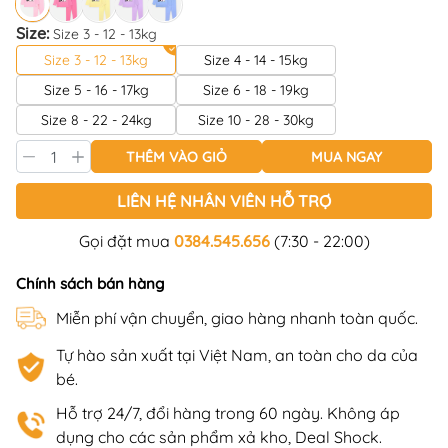
Size:
Size 3 - 12 - 13kg
Size 3 - 12 - 13kg
Size 4 - 14 - 15kg
Size 5 - 16 - 17kg
Size 6 - 18 - 19kg
Size 8 - 22 - 24kg
Size 10 - 28 - 30kg
THÊM VÀO GIỎ
MUA NGAY
LIÊN HỆ NHÂN VIÊN HỖ TRỢ
Gọi đặt mua
0384.545.656
(7:30 - 22:00)
Chính sách bán hàng
Miễn phí vận chuyển, giao hàng nhanh toàn quốc.
Tự hào sản xuất tại Việt Nam, an toàn cho da của
bé.
Hỗ trợ 24/7, đổi hàng trong 60 ngày. Không áp
dụng cho các sản phẩm xả kho, Deal Shock.