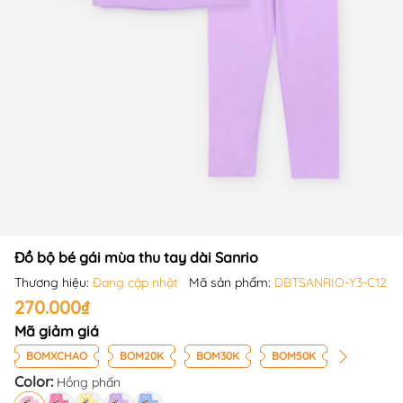
Đồ bộ bé gái mùa thu tay dài Sanrio
Thương hiệu:
Đang cập nhật
Mã sản phẩm:
DBTSANRIO-Y3-C12
270.000₫
Mã giảm giá
BOMXCHAO
BOM20K
BOM30K
BOM50K
Color:
Hồng phấn