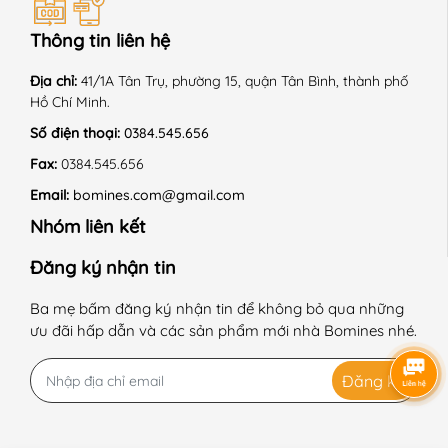
Thông tin liên hệ
Địa chỉ:
41/1A Tân Trụ, phường 15, quận Tân Bình, thành phố
Hồ Chí Minh.
Số điện thoại:
0384.545.656
Fax:
0384.545.656
Email:
bomines.com@gmail.com
Nhóm liên kết
Đăng ký nhận tin
Ba mẹ bấm đăng ký nhận tin để không bỏ qua những
ưu đãi hấp dẫn và các sản phẩm mới nhà Bomines nhé.
Đăng ký