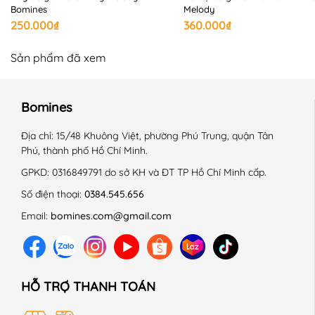
Bomines
Melody
250.000₫
360.000₫
Sản phẩm đã xem
Bomines
Địa chỉ:
15/48 Khuông Việt, phường Phú Trung, quận Tân
Phú, thành phố Hồ Chí Minh.
GPKD:
0316849791 do sở KH và ĐT TP Hồ Chí Minh cấp.
Số điện thoại:
0384.545.656
Email:
bomines.com@gmail.com
HỖ TRỢ THANH TOÁN