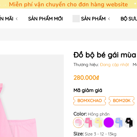
N MÃI
SẢN PHẨM MỚI
SẢN PHẨM
BỘ SƯU
Đồ bộ bé gái mùa
Thương hiệu:
Đang cập nhật
M
280.000₫
Mã giảm giá
BOMXCHAO
BOM20K
Color:
Hồng phấn
Size:
Size 3 - 12 - 13kg