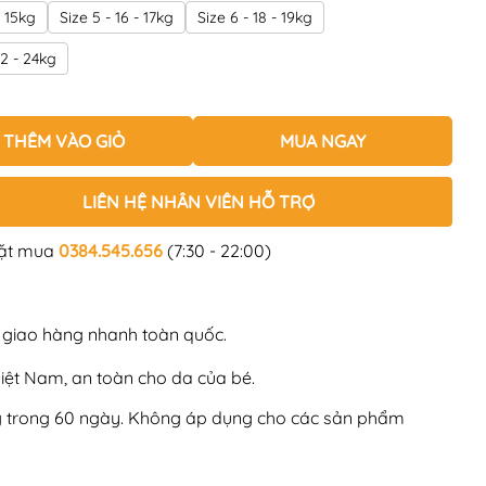
- 15kg
Size 5 - 16 - 17kg
Size 6 - 18 - 19kg
22 - 24kg
THÊM VÀO GIỎ
MUA NGAY
LIÊN HỆ NHÂN VIÊN HỖ TRỢ
đặt mua
0384.545.656
(7:30 - 22:00)
, giao hàng nhanh toàn quốc.
Việt Nam, an toàn cho da của bé.
ng trong 60 ngày. Không áp dụng cho các sản phẩm