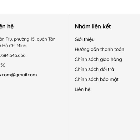
 đổi luôn qua sản phẩm khác bằng giá hoặc cao hơn & bù ch
, giặt tẩy, không bị bẩn hoặc bị hư hỏng bởi các tác nhân b
iên hệ
Nhóm liên kết
ề cao chất lượng sản phẩm an toàn cho con với giá thành hợp
ân Trụ, phường 15, quận Tân
Giới thiệu
ố Hồ Chí Minh.
Hướng dẫn thanh toán
0384.545.656
Chính sách giao hàng
656
Chính sách đổi trả
s.com@gmail.com
 cảnh. Mặc đi học, đi chơi, đi tiệc đều được
Chính sách bảo mật
Liên hệ