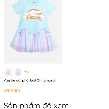
+ Size 4 - 14 - 15kg
+ Size 5 - 16 - 17kg
+ Size 6 - 18 - 19kg
+ Size 7/8 - 22 - 24kg
+ Size 9/10 - 28 - 30kg
*** Phom chuẩn size, Ba Mẹ không cần trừ hao ạ
+3
📍 BOMINES CAM KẾT BẢO HÀNH:
Váy bé gái phối lưới Cinnamoroll
+ Hỗ trợ đổi trả 7 ngày trên toàn quốc, mẹ yên tâm mua 
420.000₫
+ Giao COD toàn quốc
Sản phẩm đã xem
+ Tư vấn nhiệt tình, giải quyết thỏa đáng khi khách hàng 