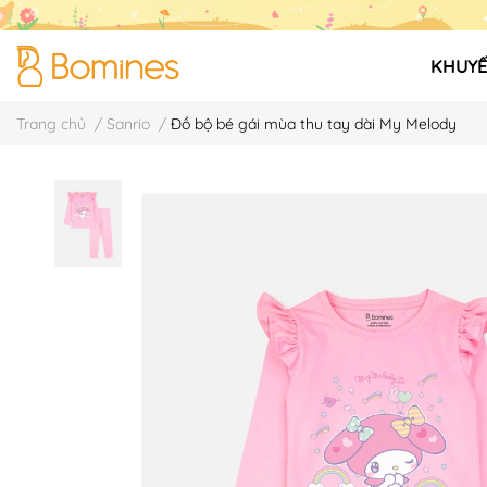
KHUYẾ
Trang chủ
/
Sanrio
/
Đồ bộ bé gái mùa thu tay dài My Melody