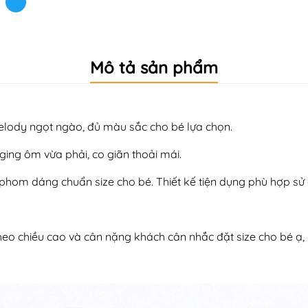
Mô tả sản phẩm
Melody ngọt ngào, đủ màu sắc cho bé lựa chọn.
ging ôm vừa phải, co giãn thoải mái.
u, phom dáng chuẩn size cho bé. Thiết kế tiện dụng phù hợp s
y theo chiều cao và cân nặng khách cân nhắc đặt size cho bé ạ