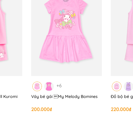
+6
ll Kuromi
Váy bé gái My Melody Bomines
Đồ bộ bé g
200.000₫
220.000₫