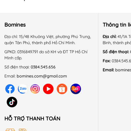
+ Đặc quyền của sản phẩm nguyên giá: Sẵn sàng đổi size,
+ Sản phẩm đổi trả phải còn nguyên mác, chưa qua sử dụng
Bomines
Thông tin l
+ BOMINES là thương hiệu thời trang trẻ em chính hãng, đ
Địa chỉ:
15/48 Khuông Việt, phường Phú Trung,
Địa chỉ:
41/1A T
sản phẩm, dịch vụ.
quận Tân Phú, thành phố Hồ Chí Minh.
Bình, thành ph
GPKD:
0316849791 do sở KH và ĐT TP Hồ Chí
Số điện thoại:
Minh cấp.
📍 HOÀN CẢNH SỬ DỤNG:
Fax:
0384.545.
Số điện thoại:
0384.545.656
Email:
bomine
+ Kiểu dáng năng động, thoải mái, thích hợp mặc nhiều hoàn
Email:
bomines.com@gmail.com
+ Phù hợp mặc mùa thu - đông.
📍 HƯỚNG DẪN SỬ DỤNG:
HỖ TRỢ THANH TOÁN
+ Giặt máy ở chế độ nhẹ, nhiệt độ thường.
+ Không sử dụng hóa chất tẩy có chứa Clo.