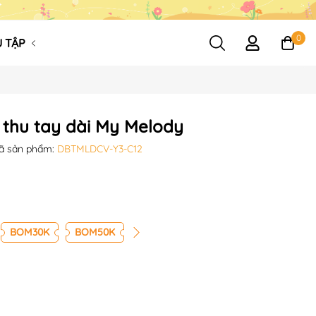
0
 TẬP
 thu tay dài My Melody
ã sản phẩm:
DBTMLDCV-Y3-C12
BOM30K
BOM50K