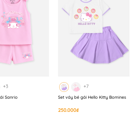
+3
+7
ái Sanrio
Set váy bé gái Hello Kitty Bomines
250.000₫