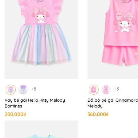
+5
+3
Váy bé gái Hello Kitty Melody
Đồ bộ bé gái Cinnamoro
Bomines
Melody
250.000₫
360.000₫
📍 BẢNG SIZE BOMINES:
+ Size 3 - 12 - 13kg