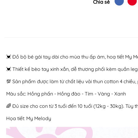
Chia sẻ
💓 Đồ bộ bé gái tay dài cho mùa thu ấp ám, hoạ tiết My 
💓 Thiết kế bèo tay xinh xắn, dễ thương phối kèm quần leg
💯 Sản phẩm được làm từ chất liệu vải thun cotton 4 chiề
Màu sắc: Hồng phấn - Hồng đào - Tím - Vàng - Xanh
🌈 Đủ size cho con từ 3 tuổi đến 10 tuổi (12kg - 30kg). Tù
Họa tiết: My Melody