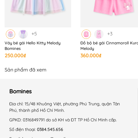
thành hợp lý. Hướng đến việc trải nghiệm khách hàng
khi sử dụng sản phẩm, dịch vụ.
📍 HOÀN CẢNH SỬ DỤNG:
+5
+3
Váy bé gái Hello Kitty Melody
Đồ bộ bé gái Cinnamoroll Kur
+ Kiểu dáng năng động, thoải mái, thích hợp mặc đi
Bomines
Melody
học, dạo chơi.
250.000₫
360.000₫
+ Thời tiết phù hợp: mùa xuân - hè.
Sản phẩm đã xem
📍 HƯỚNG DẪN SỬ DỤNG:
Bomines
+ Giặt máy ở chế độ nhẹ, nhiệt độ thường.
Địa chỉ:
15/48 Khuông Việt, phường Phú Trung, quận Tân
Phú, thành phố Hồ Chí Minh.
+ Không sử dụng hóa chất tẩy có chứa Clo.
GPKD:
0316849791 do sở KH và ĐT TP Hồ Chí Minh cấp.
+ Phơi trong bóng mát.
Số điện thoại:
0384.545.656