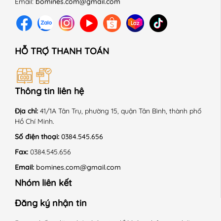
+ Sấy thùng chế độ nhẹ nhàng.
Email:
bomines.com@gmail.com
+ Là ở nhiệt độ trung bình 150 độ C.
+ Giặt với sản phẩm cùng màu.
HỖ TRỢ THANH TOÁN
+ Không là lên chi tiết trang trí.
------------------------------------------------------------
Thông tin liên hệ
#Bomines #quanaotreem #thoitrangtreem #begai
#betrai #chobe #dobochobe #dobobetrai #dobobegai
Địa chỉ:
41/1A Tân Trụ, phường 15, quận Tân Bình, thành phố
Hồ Chí Minh.
#dobochobegai #dobochobetrai #donguchobegai
#dobotreem #dongutreem #quanaongutreem
Số điện thoại:
0384.545.656
#bobetrai #bobegai #aocroptop #aobalo #Sanrio
Fax:
0384.545.656
#Kuromi #HelloKitty #MyMelody
Email:
bomines.com@gmail.com
Nhóm liên kết
Đăng ký nhận tin