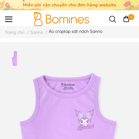
0
Áo croptop sát nách Sanrio
Trang chủ
/
Sanrio
/