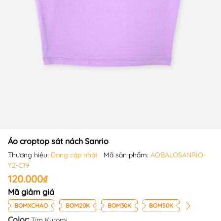
Áo croptop sát nách Sanrio
Thương hiệu:
Đang cập nhật
Mã sản phẩm:
AOBALOSANRIO-
Y2-C19
120.000₫
Mã giảm giá
BOMXCHAO
BOM20K
BOM30K
BOM50K
Color:
Tím Kuromi