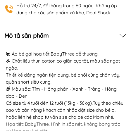
Hỗ trợ 24/7, đổi hàng trong 60 ngày. Không áp
dụng cho các sản phẩm xả kho, Deal Shock.
Mô tả sản phẩm
🥰 Áo bé gái hoạ tiết BabyThree dễ thương.
💯 Chất liệu thun cotton co giãn cực tốt, màu sắc ngọt
ngào.
Thiết kế dáng ngắn tiện dụng, bé phối cùng chân váy,
quần short siêu cưng.
🌈 Màu sắc: Tím - Hồng phấn - Xanh - Trắng - Hồng
đào - Đen
Có size từ 4 tuổi đến 12 tuổi (13kg - 36kg).Tùy theo chiều
cao và cân nặng khách cân nhắc đặt size cho bé ạ,
hoặc liên hệ shop tư vấn size cho bé các Mom nhé.
Họa tiết: BabyThree. Hình in sắc nét, không bong tróc