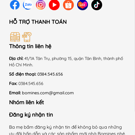
HỖ TRỢ THANH TOÁN
Thông tin liên hệ
Địa chỉ:
41/1A Tân Trụ, phường 15, quận Tân Bình, thành phố
Hồ Chí Minh.
Số điện thoại:
0384.545.656
Fax:
0384.545.656
Email:
bomines.com@gmail.com
Nhóm liên kết
Đăng ký nhận tin
Ba mẹ bấm đăng ký nhận tin để không bỏ qua những
ưu đãi hấp dẫn và các sản phẩm mới nhà Bomines nhé.