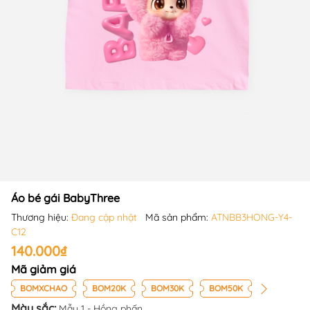
Áo bé gái BabyThree
Thương hiệu:
Đang cập nhật
Mã sản phẩm:
ATNBB3HONG-Y4-
C12
140.000₫
Mã giảm giá
BOMXCHAO
BOM20K
BOM30K
BOM50K
Màu sắc:
Mẫu 1 - Hồng phấn