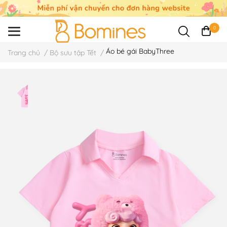
0
Áo bé gái BabyThree
Trang chủ
/
Bộ sưu tập Tết
/