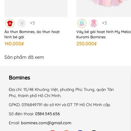
+5
+3
Áo thun Bomines, áo thun hoạt
Váy bé gái hoạt hình My Melo
hình bé gái
Kuromi Bomines
140.000₫
250.000₫
Sản phẩm đã xem
Bomines
Địa chỉ:
15/48 Khuông Việt, phường Phú Trung, quận Tân
Phú, thành phố Hồ Chí Minh.
GPKD:
0316849791 do sở KH và ĐT TP Hồ Chí Minh cấp.
Số điện thoại:
0384.545.656
Email:
bomines.com@gmail.com